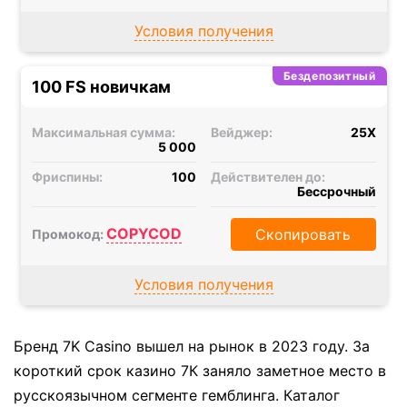
Условия получения
Бездепозитный
100 FS новичкам
Максимальная сумма:
Вейджер:
25X
5 000
Фриспины:
100
Действителен до:
Бессрочный
COPYCOD
Скопировать
Промокод:
Условия получения
Бренд 7K Casino вышел на рынок в 2023 году. За
короткий срок казино 7К заняло заметное место в
русскоязычном сегменте гемблинга. Каталог