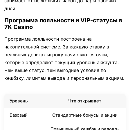
занимает от нескольких часов до пары рабочих
дней.
Программа лояльности и VIP-статусы в
7K Casino
Программа лояльности построена на
накопительной системе. За каждую ставку в
реальных деньгах игроку начисляются очки,
которые определяют текущий уровень аккаунта.
Чем выше статус, тем выгоднее условия по
кешбэку, лимитам вывода и персональным акциям.
Уровень
Что открывает
Базовый
Стандартные бонусы и акции
Повышенный кешбэк и релоад-