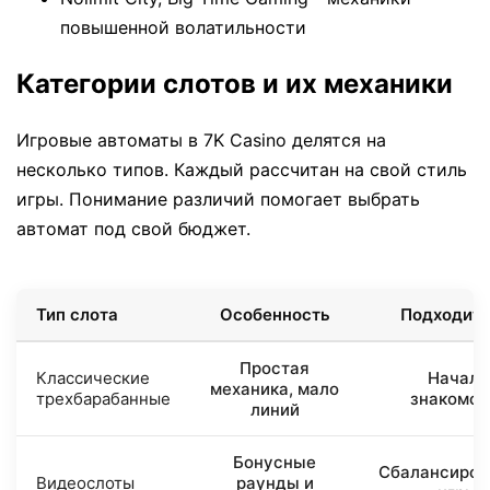
повышенной волатильности
Категории слотов и их механики
Игровые автоматы в 7K Casino делятся на
несколько типов. Каждый рассчитан на свой стиль
игры. Понимание различий помогает выбрать
автомат под свой бюджет.
Тип слота
Особенность
Подходит 
Простая
Классические
Начала
механика, мало
трехбарабанные
знакомст
линий
Бонусные
Сбалансиров
Видеослоты
раунды и