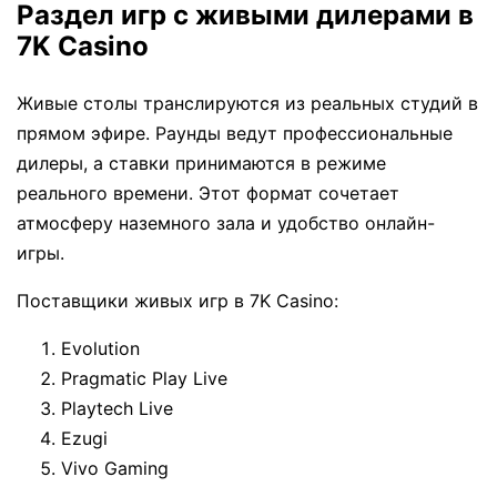
Раздел игр с живыми дилерами в
7K Casino
Живые столы транслируются из реальных студий в
прямом эфире. Раунды ведут профессиональные
дилеры, а ставки принимаются в режиме
реального времени. Этот формат сочетает
атмосферу наземного зала и удобство онлайн-
игры.
Поставщики живых игр в 7K Casino:
Evolution
Pragmatic Play Live
Playtech Live
Ezugi
Vivo Gaming