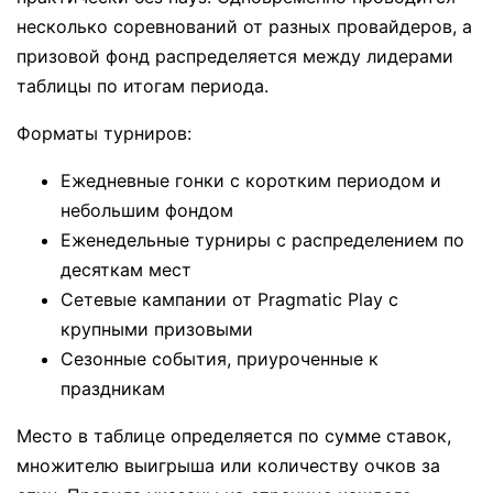
несколько соревнований от разных провайдеров, а
призовой фонд распределяется между лидерами
таблицы по итогам периода.
Форматы турниров:
Ежедневные гонки с коротким периодом и
небольшим фондом
Еженедельные турниры с распределением по
десяткам мест
Сетевые кампании от Pragmatic Play с
крупными призовыми
Сезонные события, приуроченные к
праздникам
Место в таблице определяется по сумме ставок,
множителю выигрыша или количеству очков за