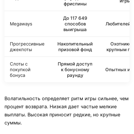
игры
фриспины
До 117 649
Megaways
способов
Любителей 
выигрыша
Прогрессивные
Накопительный
Охотников
джекпоты
призовой фонд
крупным пр
Слоты с
Прямой доступ
покупкой
к бонусному
Опытных иг
бонуса
раунду
Волатильность определяет ритм игры сильнее, чем
процент возврата. Низкая дает частые мелкие
выплаты. Высокая приносит редкие, но крупные
суммы.