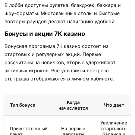
В лобби доступны рулетка, блэкджек, баккара и
шоу-форматы. Многоязычные столы и быстрые
повторы раундов делают навигацию удобной
Бонусы и акции 7К казино
Бонусная программа 7К казино состоит из
стартовых и регулярных акций. Первые
рассчитаны на новичков, вторые удерживают
активных игроков. Все условия и прогресс
отыгрыша отображаются в личном кабинете.
Когда
Тип бонуса
Что дает
начисляется
Увеличение
Приветственный
На первые
стартового
пакет
депозиты
баланса и