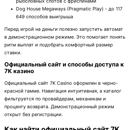
рыболовных слотов с фриспинами
Dog House Megaways (Pragmatic Play) - до 117
649 способов выигрыша
Перед игрой на деньги полезно запустить автомат
в демонстрационном режиме. Это помогает понять
ритм выплат и подобрать комфортный размер
ставки.
Официальный сайт и способы доступа к
7К казино
Официальный сайт 7K Casino оформлен в черно-
красной гамме. Навигация интуитивная, а каталог
фильтруется по провайдерам, механикам и
проценту возврата. Демонстрационный режим
открыт без регистрации.
Как найти официальный сайт 7K