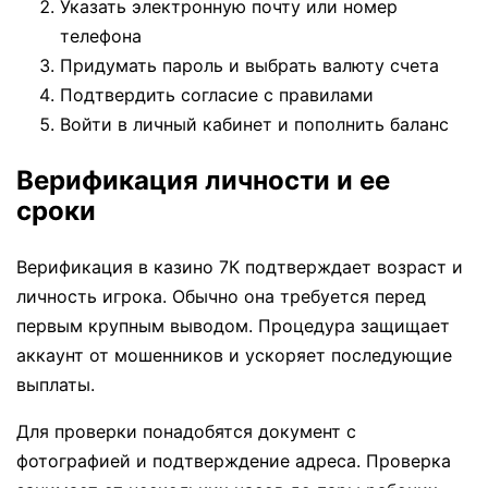
Указать электронную почту или номер
телефона
Придумать пароль и выбрать валюту счета
Подтвердить согласие с правилами
Войти в личный кабинет и пополнить баланс
Верификация личности и ее
сроки
Верификация в казино 7К подтверждает возраст и
личность игрока. Обычно она требуется перед
первым крупным выводом. Процедура защищает
аккаунт от мошенников и ускоряет последующие
выплаты.
Для проверки понадобятся документ с
фотографией и подтверждение адреса. Проверка