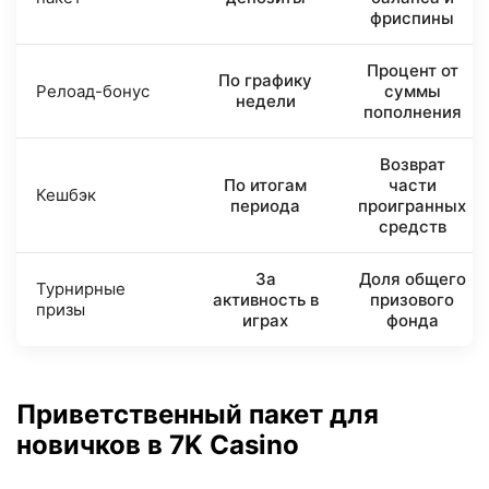
фриспины
Процент от
По графику
Релоад-бонус
суммы
недели
пополнения
Возврат
По итогам
части
Кешбэк
периода
проигранных
средств
За
Доля общего
Турнирные
активность в
призового
призы
играх
фонда
Приветственный пакет для
новичков в 7K Casino