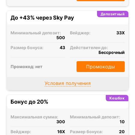
Депозитный
До +43% через Sky Pay
Минимальный депозит:
Вейджер:
33X
500
Размер бонуса:
43
Действителен до:
Бессрочный
Промокоды
Промокод: нет
Условия получения
Кешбэк
Бонус до 20%
Максимальная сумма:
Минимальный депозит:
300
10
Вейджер:
16X
Размер бонуса:
20