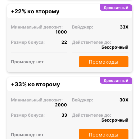
Депозитный
+22% ко второму
Минимальный депозит:
Вейджер:
33X
1000
Размер бонуса:
22
Действителен до:
Бессрочный
Промокоды
Промокод: нет
Депозитный
+33% ко второму
Минимальный депозит:
Вейджер:
30X
2000
Размер бонуса:
33
Действителен до:
Бессрочный
Промокоды
Промокод: нет