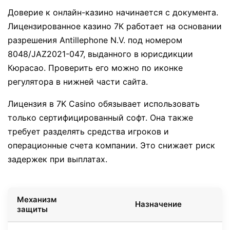
Доверие к онлайн-казино начинается с документа.
Лицензированное казино 7К работает на основании
разрешения Antillephone N.V. под номером
8048/JAZ2021-047, выданного в юрисдикции
Кюрасао. Проверить его можно по иконке
регулятора в нижней части сайта.
Лицензия в 7K Casino обязывает использовать
только сертифицированный софт. Она также
требует разделять средства игроков и
операционные счета компании. Это снижает риск
задержек при выплатах.
Механизм
Назначение
защиты