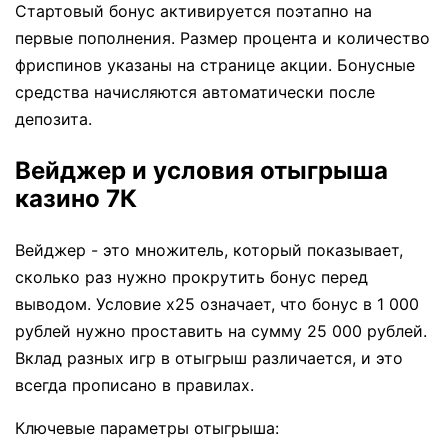
Стартовый бонус активируется поэтапно на
первые пополнения. Размер процента и количество
фриспинов указаны на странице акции. Бонусные
средства начисляются автоматически после
депозита.
Вейджер и условия отыгрыша
казино 7К
Вейджер - это множитель, который показывает,
сколько раз нужно прокрутить бонус перед
выводом. Условие x25 означает, что бонус в 1 000
рублей нужно проставить на сумму 25 000 рублей.
Вклад разных игр в отыгрыш различается, и это
всегда прописано в правилах.
Ключевые параметры отыгрыша: