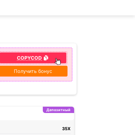
COPYCOD
Получить бонус
Депозитный
35X