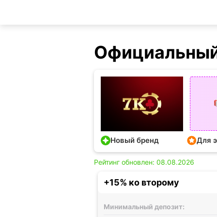
Официальный 
Новый бренд
Для 
Рейтинг обновлен: 08.08.2026
+15% ко второму
Минимальный депозит: