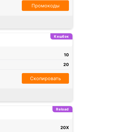
Промокоды
Кешбэк
10
20
Скопировать
Reload
20X