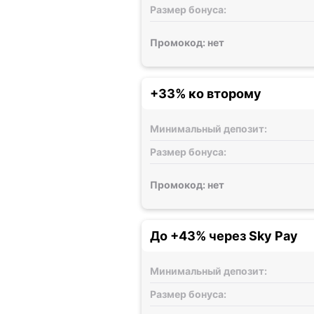
Размер бонуса:
Промокод: нет
+33% ко второму
Минимальный депозит:
Размер бонуса:
Промокод: нет
До +43% через Sky Pay
Минимальный депозит:
Размер бонуса: