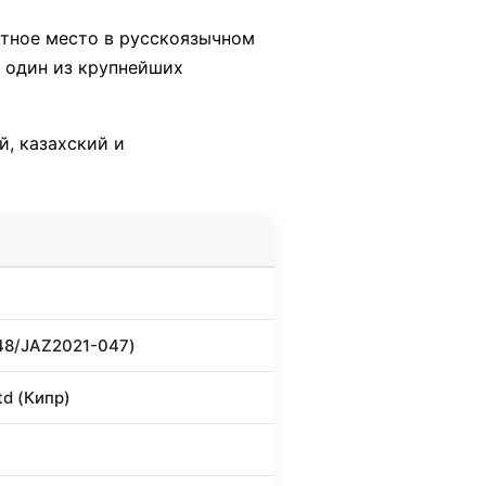
метное место в русскоязычном
о один из крупнейших
й, казахский и
048/JAZ2021-047)
d (Кипр)