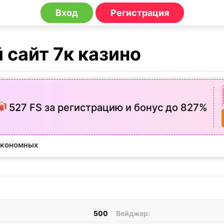
Вход
Регистрация
сайт 7к казино
527 FS за регистрацию и бонус до 827%
экономных
500
Вейджер: