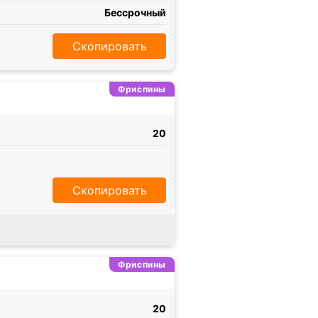
Бессрочный
Скопировать
Фриспины
20
Скопировать
Фриспины
20