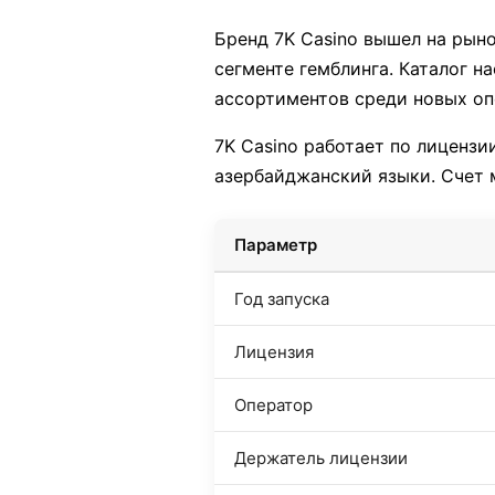
Бренд 7K Casino вышел на рыно
сегменте гемблинга. Каталог н
ассортиментов среди новых оп
7K Casino работает по лицензи
азербайджанский языки. Счет м
Параметр
Год запуска
Лицензия
Оператор
Держатель лицензии