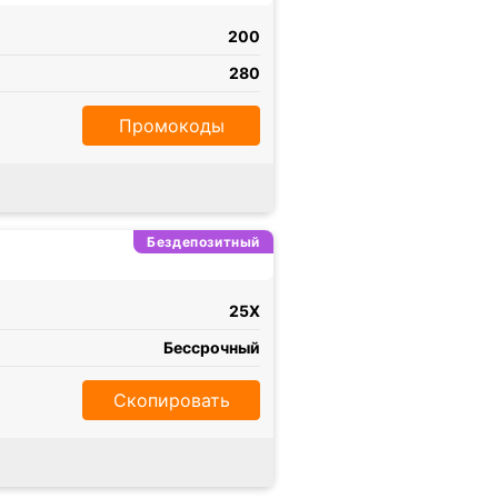
200
280
Промокоды
Бездепозитный
25X
Бессрочный
Скопировать