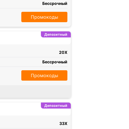
Бессрочный
Промокоды
Депозитный
20X
Бессрочный
Промокоды
Депозитный
33X