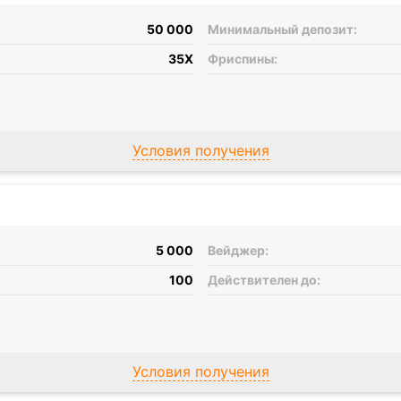
50 000
Минимальный депозит:
35X
Фриспины:
Условия получения
5 000
Вейджер:
100
Действителен до:
Условия получения