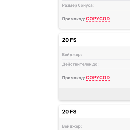
Размер бонуса:
COPYCOD
Промокод:
20 FS
Вейджер:
Действителен до:
COPYCOD
Промокод:
20 FS
Вейджер: