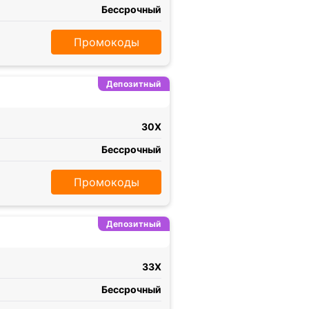
Бессрочный
Промокоды
Депозитный
30X
Бессрочный
Промокоды
Депозитный
33X
Бессрочный