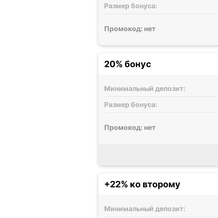
Размер бонуса:
Промокод: нет
20% бонус
Минимальный депозит:
Размер бонуса:
Промокод: нет
+22% ко второму
Минимальный депозит: