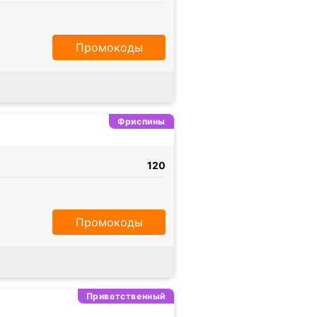
Промокоды
Фриспины
120
Промокоды
Приветственный