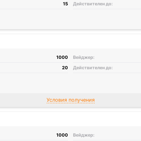
15
Действителен до:
1000
Вейджер:
20
Действителен до:
Условия получения
1000
Вейджер: