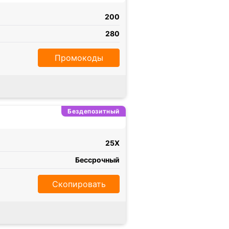
200
280
Промокоды
Бездепозитный
25X
Бессрочный
Скопировать