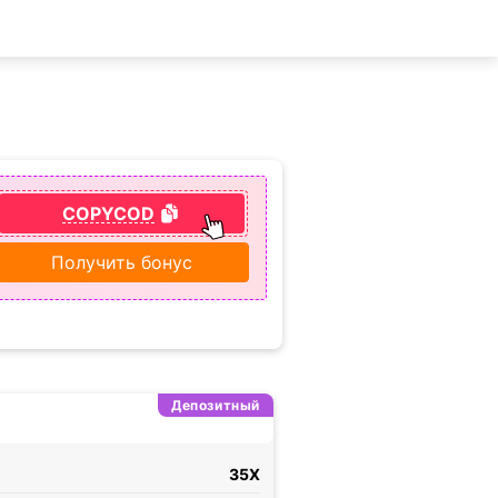
COPYCOD
Получить бонус
Депозитный
35X