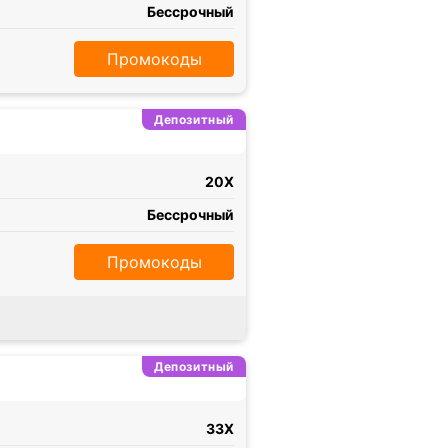
Бессрочный
Промокоды
Депозитный
20X
Бессрочный
Промокоды
Депозитный
33X