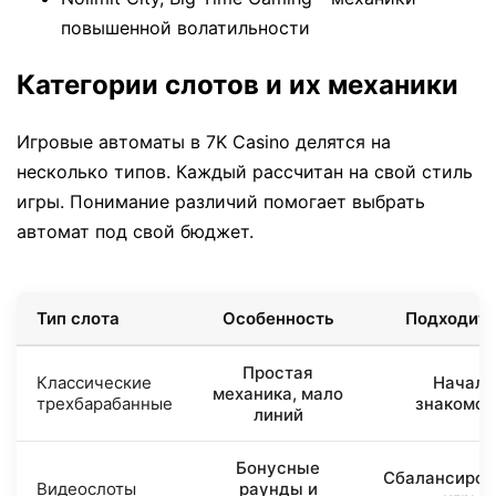
повышенной волатильности
Категории слотов и их механики
Игровые автоматы в 7K Casino делятся на
несколько типов. Каждый рассчитан на свой стиль
игры. Понимание различий помогает выбрать
автомат под свой бюджет.
Тип слота
Особенность
Подходит 
Простая
Классические
Начала
механика, мало
трехбарабанные
знакомст
линий
Бонусные
Сбалансиров
Видеослоты
раунды и