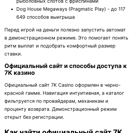
рыболовных слотов с фриспинами
Dog House Megaways (Pragmatic Play) - до 117
649 способов выигрыша
Перед игрой на деньги полезно запустить автомат
в демонстрационном режиме. Это помогает понять
ритм выплат и подобрать комфортный размер
ставки.
Официальный сайт и способы доступа к
7К казино
Официальный сайт 7K Casino оформлен в черно-
красной гамме. Навигация интуитивная, а каталог
фильтруется по провайдерам, механикам и
проценту возврата. Демонстрационный режим
открыт без регистрации.
Как найти официальный сайт 7K