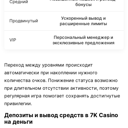
Средний
бонусы
Ускоренный вывод и
Продвинутый
расширенные лимиты
Персональный менеджер и
VIP
эксклюзивные предложения
Переход между уровнями происходит
автоматически при накоплении нужного
количества очков. Понижение статуса возможно
при длительном отсутствии активности, поэтому
регулярная игра помогает сохранять достигнутые
привилегии.
Депозиты и вывод средств в 7K Casino
на деньги