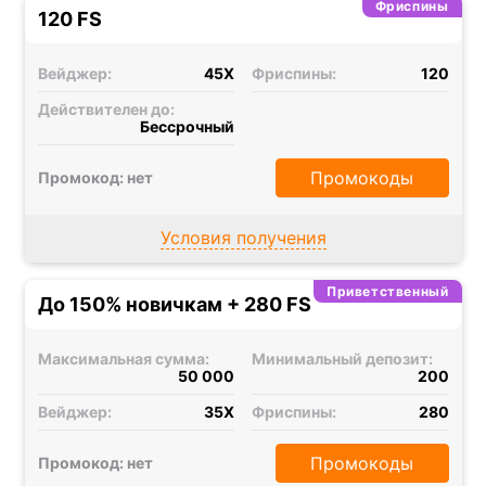
Фриспины
120 FS
Вейджер:
45X
Фриспины:
120
Действителен до:
Бессрочный
Промокоды
Промокод: нет
Условия получения
Приветственный
До 150% новичкам + 280 FS
Максимальная сумма:
Минимальный депозит:
50 000
200
Вейджер:
35X
Фриспины:
280
Промокоды
Промокод: нет