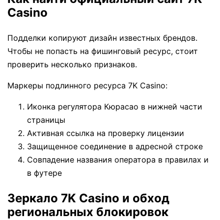
Casino
Подделки копируют дизайн известных брендов.
Чтобы не попасть на фишинговый ресурс, стоит
проверить несколько признаков.
Маркеры подлинного ресурса 7K Casino:
Иконка регулятора Кюрасао в нижней части
страницы
Активная ссылка на проверку лицензии
Защищенное соединение в адресной строке
Совпадение названия оператора в правилах и
в футере
Зеркало 7K Casino и обход
региональных блокировок