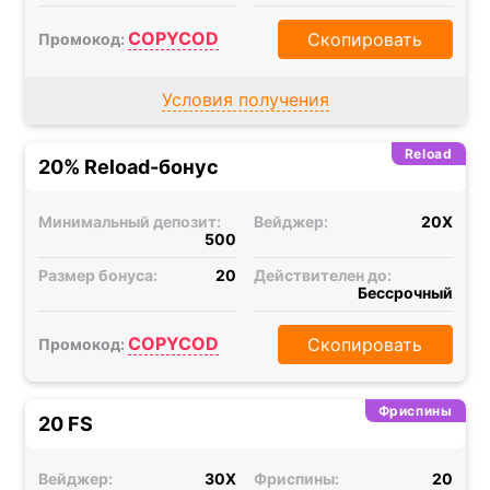
COPYCOD
Скопировать
Промокод:
Условия получения
Reload
20% Reload-бонус
Минимальный депозит:
Вейджер:
20X
500
Размер бонуса:
20
Действителен до:
Бессрочный
COPYCOD
Скопировать
Промокод:
Фриспины
20 FS
Вейджер:
30X
Фриспины:
20