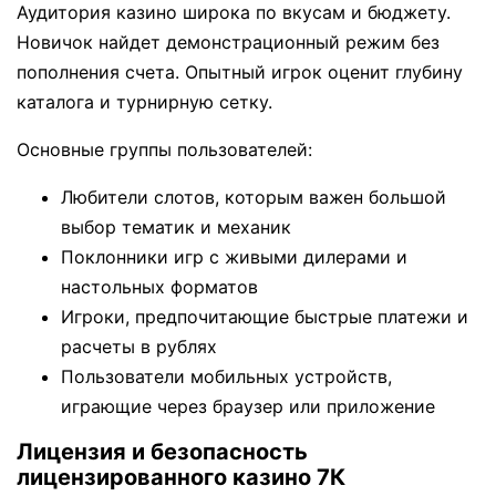
Аудитория казино широка по вкусам и бюджету.
Новичок найдет демонстрационный режим без
пополнения счета. Опытный игрок оценит глубину
каталога и турнирную сетку.
Основные группы пользователей:
Любители слотов, которым важен большой
выбор тематик и механик
Поклонники игр с живыми дилерами и
настольных форматов
Игроки, предпочитающие быстрые платежи и
расчеты в рублях
Пользователи мобильных устройств,
играющие через браузер или приложение
Лицензия и безопасность
лицензированного казино 7К