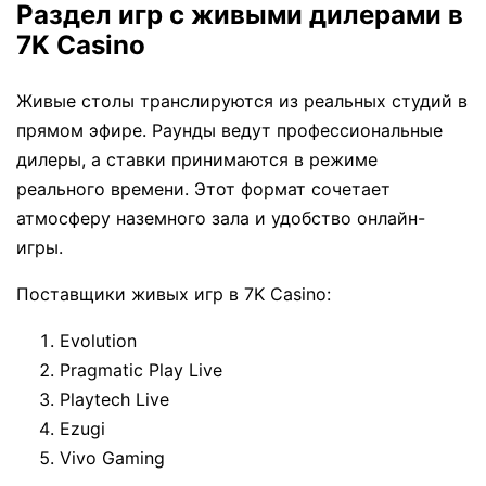
Раздел игр с живыми дилерами в
7K Casino
Живые столы транслируются из реальных студий в
прямом эфире. Раунды ведут профессиональные
дилеры, а ставки принимаются в режиме
реального времени. Этот формат сочетает
атмосферу наземного зала и удобство онлайн-
игры.
Поставщики живых игр в 7K Casino:
Evolution
Pragmatic Play Live
Playtech Live
Ezugi
Vivo Gaming