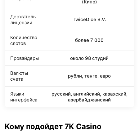
(Кипр)
Держатель
TwiceDice B.V.
лицензии
Количество
более 7 000
слотов
Провайдеры
около 98 студий
Валюты
рубли, тенге, евро
счета
Языки
русский, английский, казахский,
интерфейса
азербайджанский
Кому подойдет 7K Casino