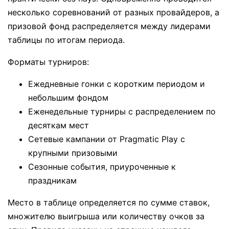
несколько соревнований от разных провайдеров, а
призовой фонд распределяется между лидерами
таблицы по итогам периода.
Форматы турниров:
Ежедневные гонки с коротким периодом и
небольшим фондом
Еженедельные турниры с распределением по
десяткам мест
Сетевые кампании от Pragmatic Play с
крупными призовыми
Сезонные события, приуроченные к
праздникам
Место в таблице определяется по сумме ставок,
множителю выигрыша или количеству очков за