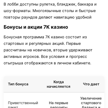
В лобби доступны рулетка, блэкджек, баккара и
шоу-форматы. Многоязычные столы и быстрые
повторы раундов делают навигацию удобной
Бонусы и акции 7К казино
Бонусная программа 7К казино состоит из
стартовых и регулярных акций. Первые
рассчитаны на новичков, вторые удерживают
активных игроков. Все условия и прогресс
отыгрыша отображаются в личном кабинете.
Когда
Тип бонуса
Что дает
начисляется
Увеличение
Приветственный
На первые
стартового
пакет
депозиты
баланса и