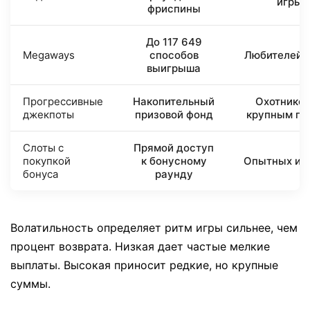
игры
фриспины
До 117 649
Megaways
способов
Любителей 
выигрыша
Прогрессивные
Накопительный
Охотников
джекпоты
призовой фонд
крупным пр
Слоты с
Прямой доступ
покупкой
к бонусному
Опытных иг
бонуса
раунду
Волатильность определяет ритм игры сильнее, чем
процент возврата. Низкая дает частые мелкие
выплаты. Высокая приносит редкие, но крупные
суммы.