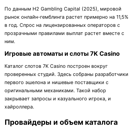
По данным H2 Gambling Capital (2025), мировой
рынок онлайн-гемблинга растет примерно на 11,5%
в год. Спрос на лицензированных операторов с
прозрачными правилами выплат растет вместе с
ним.
Игровые автоматы и слоты 7K Casino
Каталог слотов 7K Casino построен вокруг
проверенных студий. Здесь собраны разработчики
первого эшелона и нишевые поставщики с
оригинальными механиками. Такой набор
закрывает запросы и казуального игрока, и
хайроллера.
Провайдеры и объем каталога