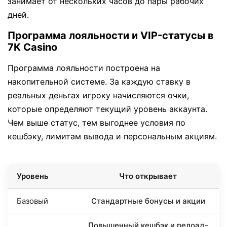
занимает от нескольких часов до пары рабочих
дней.
Программа лояльности и VIP-статусы в
7K Casino
Программа лояльности построена на
накопительной системе. За каждую ставку в
реальных деньгах игроку начисляются очки,
которые определяют текущий уровень аккаунта.
Чем выше статус, тем выгоднее условия по
кешбэку, лимитам вывода и персональным акциям.
Уровень
Что открывает
Базовый
Стандартные бонусы и акции
Повышенный кешбэк и релоад-