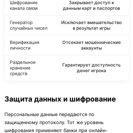
Шифрование
Закрывает доступ к
канала связи
данным карт и паспортов
Генератор
Исключает вмешательство
случайных чисел
в результат игры
Верификация
Отсекает мошеннические
личности
аккаунты
Раздельное
Гарантирует доступность
хранение
денег игрока
средств
Защита данных и шифрование
Персональные данные передаются по
защищенному протоколу. Тот же уровень
шифрования применяют банки при онлайн-