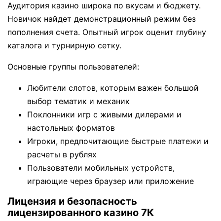
Аудитория казино широка по вкусам и бюджету.
Новичок найдет демонстрационный режим без
пополнения счета. Опытный игрок оценит глубину
каталога и турнирную сетку.
Основные группы пользователей:
Любители слотов, которым важен большой
выбор тематик и механик
Поклонники игр с живыми дилерами и
настольных форматов
Игроки, предпочитающие быстрые платежи и
расчеты в рублях
Пользователи мобильных устройств,
играющие через браузер или приложение
Лицензия и безопасность
лицензированного казино 7К