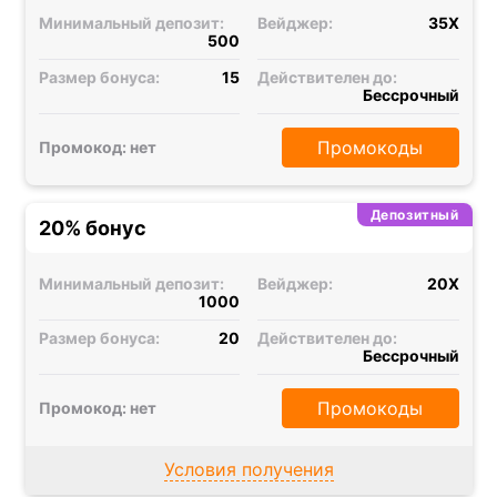
Минимальный депозит:
Вейджер:
35X
500
Размер бонуса:
15
Действителен до:
Бессрочный
Промокоды
Промокод: нет
Депозитный
20% бонус
Минимальный депозит:
Вейджер:
20X
1000
Размер бонуса:
20
Действителен до:
Бессрочный
Промокоды
Промокод: нет
Условия получения