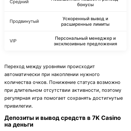
Средний
бонусы
Ускоренный вывод и
Продвинутый
расширенные лимиты
Персональный менеджер и
VIP
эксклюзивные предложения
Переход между уровнями происходит
автоматически при накоплении нужного
количества очков. Понижение статуса возможно
при длительном отсутствии активности, поэтому
регулярная игра помогает сохранять достигнутые
привилегии.
Депозиты и вывод средств в 7K Casino
на деньги