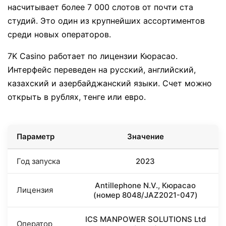
насчитывает более 7 000 слотов от почти ста
студий. Это один из крупнейших ассортиментов
среди новых операторов.
7K Casino работает по лицензии Кюрасао.
Интерфейс переведен на русский, английский,
казахский и азербайджанский языки. Счет можно
открыть в рублях, тенге или евро.
Параметр
Значение
Год запуска
2023
Antillephone N.V., Кюрасао
Лицензия
(номер 8048/JAZ2021-047)
ICS MANPOWER SOLUTIONS Ltd
Оператор