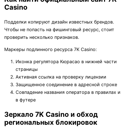
Casino
Подделки копируют дизайн известных брендов.
Чтобы не попасть на фишинговый ресурс, стоит
проверить несколько признаков.
Маркеры подлинного ресурса 7K Casino:
Иконка регулятора Кюрасао в нижней части
страницы
Активная ссылка на проверку лицензии
Защищенное соединение в адресной строке
Совпадение названия оператора в правилах и
в футере
Зеркало 7K Casino и обход
региональных блокировок