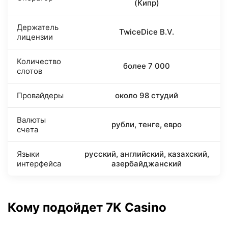
(Кипр)
Держатель
TwiceDice B.V.
лицензии
Количество
более 7 000
слотов
Провайдеры
около 98 студий
Валюты
рубли, тенге, евро
счета
Языки
русский, английский, казахский,
интерфейса
азербайджанский
Кому подойдет 7K Casino