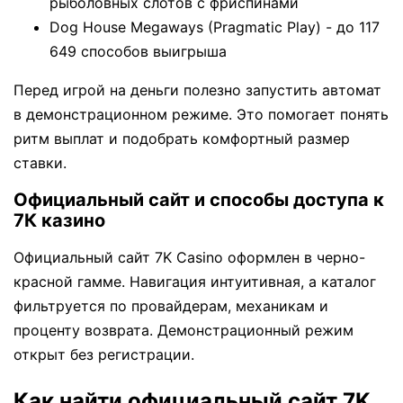
рыболовных слотов с фриспинами
Dog House Megaways (Pragmatic Play) - до 117
649 способов выигрыша
Перед игрой на деньги полезно запустить автомат
в демонстрационном режиме. Это помогает понять
ритм выплат и подобрать комфортный размер
ставки.
Официальный сайт и способы доступа к
7К казино
Официальный сайт 7K Casino оформлен в черно-
красной гамме. Навигация интуитивная, а каталог
фильтруется по провайдерам, механикам и
проценту возврата. Демонстрационный режим
открыт без регистрации.
Как найти официальный сайт 7K