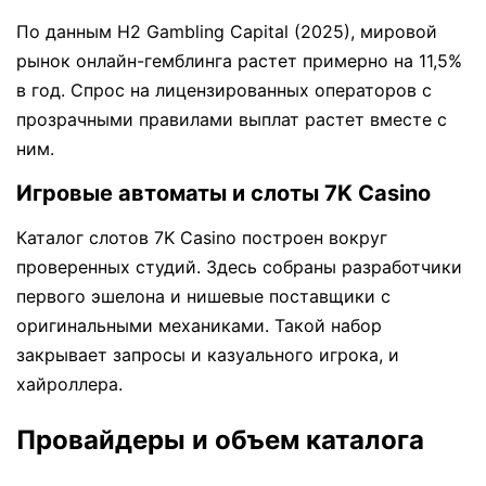
По данным H2 Gambling Capital (2025), мировой
рынок онлайн-гемблинга растет примерно на 11,5%
в год. Спрос на лицензированных операторов с
прозрачными правилами выплат растет вместе с
ним.
Игровые автоматы и слоты 7K Casino
Каталог слотов 7K Casino построен вокруг
проверенных студий. Здесь собраны разработчики
первого эшелона и нишевые поставщики с
оригинальными механиками. Такой набор
закрывает запросы и казуального игрока, и
хайроллера.
Провайдеры и объем каталога