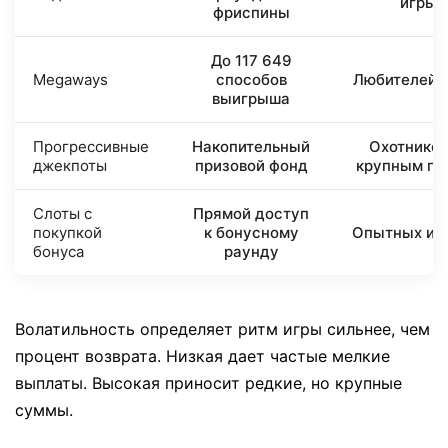
игры
фриспины
До 117 649
Megaways
способов
Любителей 
выигрыша
Прогрессивные
Накопительный
Охотников
джекпоты
призовой фонд
крупным пр
Слоты с
Прямой доступ
покупкой
к бонусному
Опытных иг
бонуса
раунду
Волатильность определяет ритм игры сильнее, чем
процент возврата. Низкая дает частые мелкие
выплаты. Высокая приносит редкие, но крупные
суммы.