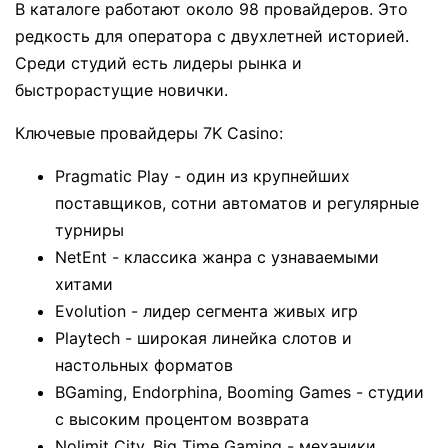
В каталоге работают около 98 провайдеров. Это
редкость для оператора с двухлетней историей.
Среди студий есть лидеры рынка и
быстрорастущие новички.
Ключевые провайдеры 7K Casino:
Pragmatic Play - один из крупнейших
поставщиков, сотни автоматов и регулярные
турниры
NetEnt - классика жанра с узнаваемыми
хитами
Evolution - лидер сегмента живых игр
Playtech - широкая линейка слотов и
настольных форматов
BGaming, Endorphina, Booming Games - студии
с высоким процентом возврата
Nolimit City, Big Time Gaming - механики