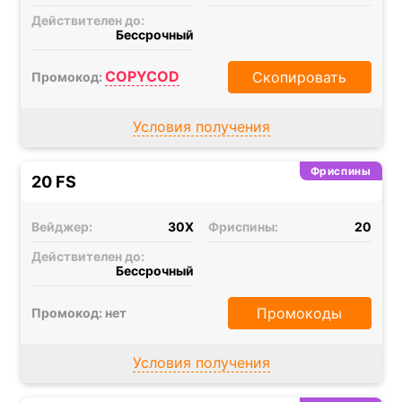
Действителен до:
Бессрочный
COPYCOD
Скопировать
Промокод:
Условия получения
Фриспины
20 FS
Вейджер:
30X
Фриспины:
20
Действителен до:
Бессрочный
Промокоды
Промокод: нет
Условия получения