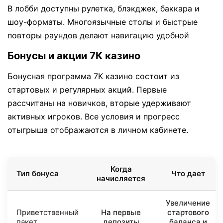
В лобби доступны рулетка, блэкджек, баккара и
шоу-форматы. Многоязычные столы и быстрые
повторы раундов делают навигацию удобной
Бонусы и акции 7К казино
Бонусная программа 7К казино состоит из
стартовых и регулярных акций. Первые
рассчитаны на новичков, вторые удерживают
активных игроков. Все условия и прогресс
отыгрыша отображаются в личном кабинете.
Когда
Тип бонуса
Что дает
начисляется
Увеличение
Приветственный
На первые
стартового
пакет
депозиты
баланса и