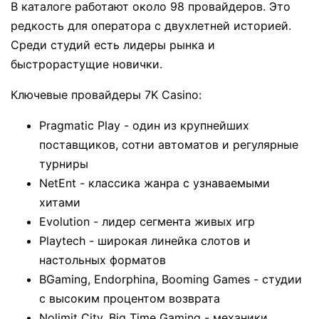
В каталоге работают около 98 провайдеров. Это
редкость для оператора с двухлетней историей.
Среди студий есть лидеры рынка и
быстрорастущие новички.
Ключевые провайдеры 7K Casino:
Pragmatic Play - один из крупнейших
поставщиков, сотни автоматов и регулярные
турниры
NetEnt - классика жанра с узнаваемыми
хитами
Evolution - лидер сегмента живых игр
Playtech - широкая линейка слотов и
настольных форматов
BGaming, Endorphina, Booming Games - студии
с высоким процентом возврата
Nolimit City, Big Time Gaming - механики