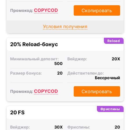
COPYCOD
Скопировать
Промокод:
Условия получения
Reload
20% Reload-бонус
Минимальный депозит:
Вейджер:
20X
500
Размер бонуса:
20
Действителен до:
Бессрочный
COPYCOD
Скопировать
Промокод:
Фриспины
20 FS
Вейджер:
30X
Фриспины:
20