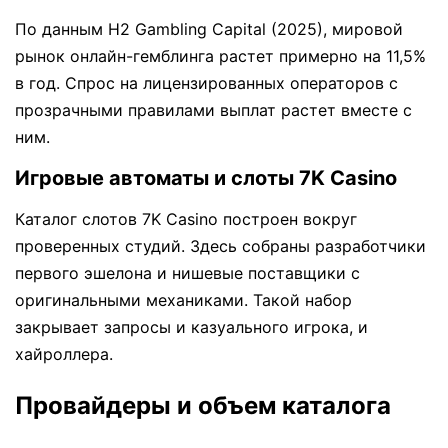
По данным H2 Gambling Capital (2025), мировой
рынок онлайн-гемблинга растет примерно на 11,5%
в год. Спрос на лицензированных операторов с
прозрачными правилами выплат растет вместе с
ним.
Игровые автоматы и слоты 7K Casino
Каталог слотов 7K Casino построен вокруг
проверенных студий. Здесь собраны разработчики
первого эшелона и нишевые поставщики с
оригинальными механиками. Такой набор
закрывает запросы и казуального игрока, и
хайроллера.
Провайдеры и объем каталога