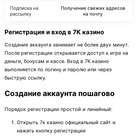
Подписка на
Получение свежих адресов
рассылку
на почту
Регистрация и вход в 7К казино
Создание аккаунта занимает не более двух минут.
После регистрации открывается доступ к игре на
деньги, бонусам и кассе. Вход в 7К казино
выполняется по логину и паролю или через
быструю ссылку.
Создание аккаунта пошагово
Порядок регистрации простой и линейный:
Открыть 7к казино официальный сайт и
нажать кнопку регистрации