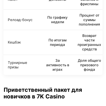
фриспины
Процент от
По графику
Релоад-бонус
суммы
недели
пополнения
Возврат
По итогам
части
Кешбэк
периода
проигранных
средств
За
Доля общего
Турнирные
активность в
призового
призы
играх
фонда
Приветственный пакет для
новичков в 7K Casino