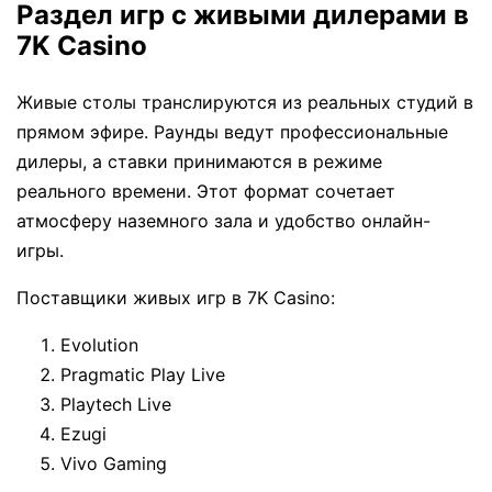
Раздел игр с живыми дилерами в
7K Casino
Живые столы транслируются из реальных студий в
прямом эфире. Раунды ведут профессиональные
дилеры, а ставки принимаются в режиме
реального времени. Этот формат сочетает
атмосферу наземного зала и удобство онлайн-
игры.
Поставщики живых игр в 7K Casino:
Evolution
Pragmatic Play Live
Playtech Live
Ezugi
Vivo Gaming