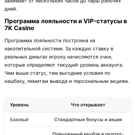
занимает от нескольких часов до пары рабочих
дней.
Программа лояльности и VIP-статусы в
7K Casino
Программа лояльности построена на
накопительной системе. За каждую ставку в
реальных деньгах игроку начисляются очки,
которые определяют текущий уровень аккаунта.
Чем выше статус, тем выгоднее условия по
кешбэку, лимитам вывода и персональным акциям.
Уровень
Что открывает
Базовый
Стандартные бонусы и акции
Повышенный кешбэк и релоад-