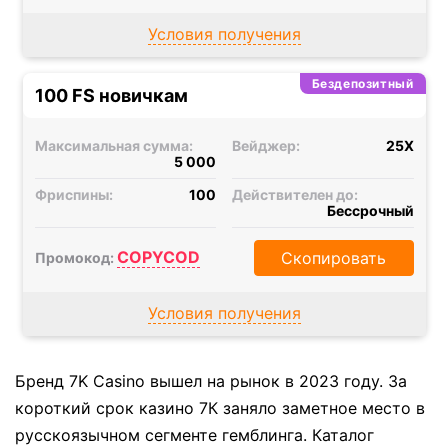
Условия получения
Бездепозитный
100 FS новичкам
Максимальная сумма:
Вейджер:
25X
5 000
Фриспины:
100
Действителен до:
Бессрочный
COPYCOD
Скопировать
Промокод:
Условия получения
Бренд 7K Casino вышел на рынок в 2023 году. За
короткий срок казино 7К заняло заметное место в
русскоязычном сегменте гемблинга. Каталог