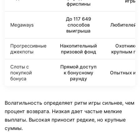
игры
фриспины
До 117 649
Megaways
способов
Любителей 
выигрыша
Прогрессивные
Накопительный
Охотников
джекпоты
призовой фонд
крупным пр
Слоты с
Прямой доступ
покупкой
к бонусному
Опытных иг
бонуса
раунду
Волатильность определяет ритм игры сильнее, чем
процент возврата. Низкая дает частые мелкие
выплаты. Высокая приносит редкие, но крупные
суммы.