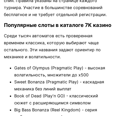
спин. Правила указаны на странице каждого
турнира. Участие в большинстве соревнований
бесплатное и не требует отдельной регистрации.
Популярные слоты в каталоге 7К казино
Среди тысяч автоматов есть проверенная
временем классика, которую выбирают чаще
остального. Эти названия задают ориентир по
механике и волатильности.
Gates of Olympus (Pragmatic Play) - высокая
волатильность, множители до x500
Sweet Bonanza (Pragmatic Play) - каскадная
механика без линий выплат
Book of Dead (Play'n GO) - классический
сюжет с расширяющимся символом
Big Bass Bonanza (Reel Kingdom) - серия