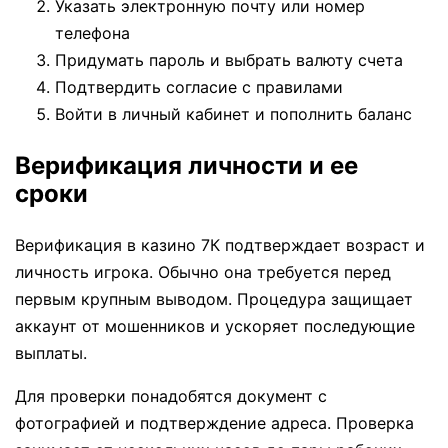
Указать электронную почту или номер
телефона
Придумать пароль и выбрать валюту счета
Подтвердить согласие с правилами
Войти в личный кабинет и пополнить баланс
Верификация личности и ее
сроки
Верификация в казино 7К подтверждает возраст и
личность игрока. Обычно она требуется перед
первым крупным выводом. Процедура защищает
аккаунт от мошенников и ускоряет последующие
выплаты.
Для проверки понадобятся документ с
фотографией и подтверждение адреса. Проверка