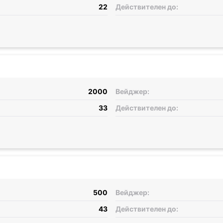
22
Действителен до:
2000
Вейджер:
33
Действителен до:
500
Вейджер:
43
Действителен до: