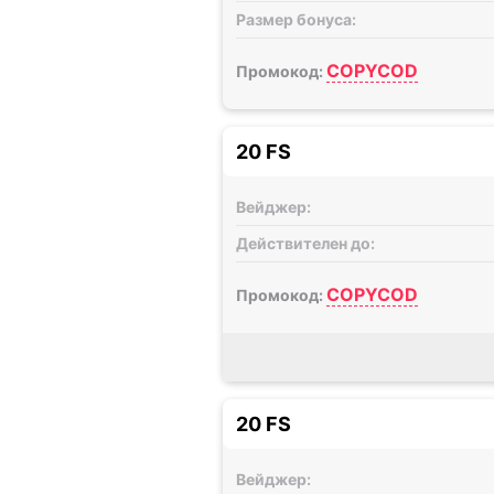
Размер бонуса:
COPYCOD
Промокод:
20 FS
Вейджер:
Действителен до:
COPYCOD
Промокод:
20 FS
Вейджер: