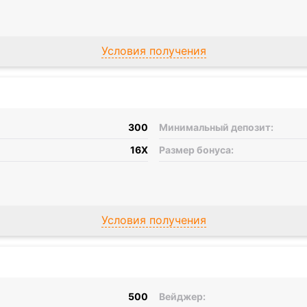
Условия получения
300
Минимальный депозит:
16X
Размер бонуса:
Условия получения
500
Вейджер: