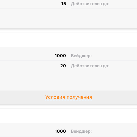
15
Действителен до:
1000
Вейджер:
20
Действителен до:
Условия получения
1000
Вейджер: