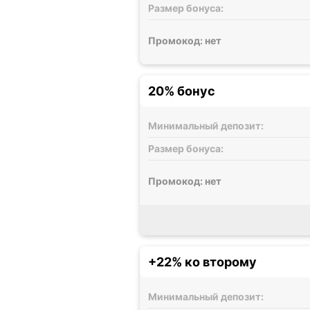
Размер бонуса:
Промокод: нет
20% бонус
Минимальный депозит:
Размер бонуса:
Промокод: нет
+22% ко второму
Минимальный депозит: