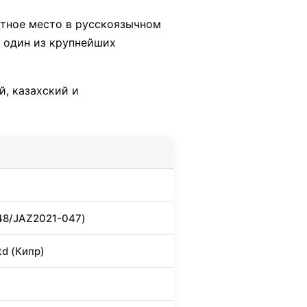
метное место в русскоязычном
о один из крупнейших
й, казахский и
048/JAZ2021-047)
d (Кипр)