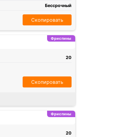
Бессрочный
Скопировать
Фриспины
20
Скопировать
Фриспины
20