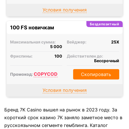
Условия получения
Бездепозитный
100 FS новичкам
Максимальная сумма:
Вейджер:
25X
5 000
Фриспины:
100
Действителен до:
Бессрочный
COPYCOD
Скопировать
Промокод:
Условия получения
Бренд 7K Casino вышел на рынок в 2023 году. За
короткий срок казино 7К заняло заметное место в
русскоязычном сегменте гемблинга. Каталог