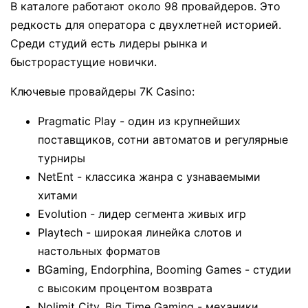
В каталоге работают около 98 провайдеров. Это
редкость для оператора с двухлетней историей.
Среди студий есть лидеры рынка и
быстрорастущие новички.
Ключевые провайдеры 7K Casino:
Pragmatic Play - один из крупнейших
поставщиков, сотни автоматов и регулярные
турниры
NetEnt - классика жанра с узнаваемыми
хитами
Evolution - лидер сегмента живых игр
Playtech - широкая линейка слотов и
настольных форматов
BGaming, Endorphina, Booming Games - студии
с высоким процентом возврата
Nolimit City, Big Time Gaming - механики