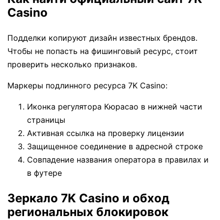
Casino
Подделки копируют дизайн известных брендов.
Чтобы не попасть на фишинговый ресурс, стоит
проверить несколько признаков.
Маркеры подлинного ресурса 7K Casino:
Иконка регулятора Кюрасао в нижней части
страницы
Активная ссылка на проверку лицензии
Защищенное соединение в адресной строке
Совпадение названия оператора в правилах и
в футере
Зеркало 7K Casino и обход
региональных блокировок