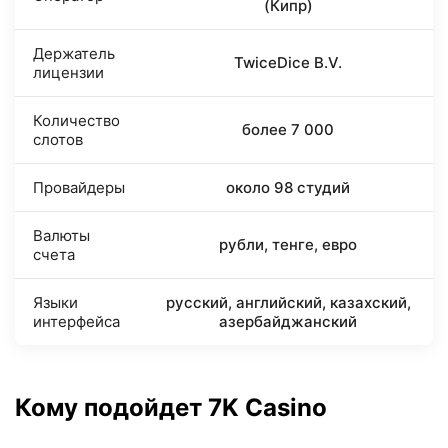
(Кипр)
Держатель
TwiceDice B.V.
лицензии
Количество
более 7 000
слотов
Провайдеры
около 98 студий
Валюты
рубли, тенге, евро
счета
Языки
русский, английский, казахский,
интерфейса
азербайджанский
Кому подойдет 7K Casino