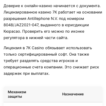
Доверие к онлайн-казино начинается с документа.
Лицензированное казино 7К работает на основании
разрешения Antillephone N.V. под номером
8048/JAZ2021-047, выданного в юрисдикции
Кюрасао. Проверить его можно по иконке
регулятора в нижней части сайта.
Лицензия в 7K Casino обязывает использовать
только сертифицированный софт. Она также
требует разделять средства игроков и
операционные счета компании. Это снижает риск
задержек при выплатах.
Механизм
Назначение
защиты