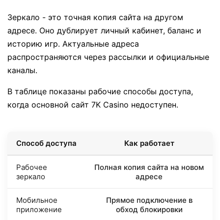
Зеркало - это точная копия сайта на другом
адресе. Оно дублирует личный кабинет, баланс и
историю игр. Актуальные адреса
распространяются через рассылки и официальные
каналы.
В таблице показаны рабочие способы доступа,
когда основной сайт 7K Casino недоступен.
Способ доступа
Как работает
Рабочее
Полная копия сайта на новом
зеркало
адресе
Мобильное
Прямое подключение в
приложение
обход блокировки