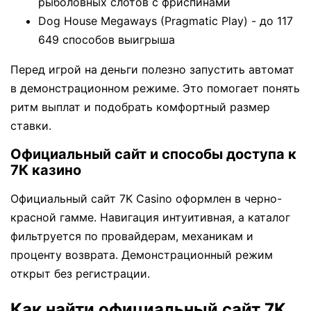
рыболовных слотов с фриспинами
Dog House Megaways (Pragmatic Play) - до 117
649 способов выигрыша
Перед игрой на деньги полезно запустить автомат
в демонстрационном режиме. Это помогает понять
ритм выплат и подобрать комфортный размер
ставки.
Официальный сайт и способы доступа к
7К казино
Официальный сайт 7K Casino оформлен в черно-
красной гамме. Навигация интуитивная, а каталог
фильтруется по провайдерам, механикам и
проценту возврата. Демонстрационный режим
открыт без регистрации.
Как найти официальный сайт 7K