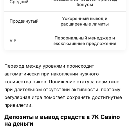
Средний
бонусы
Ускоренный вывод и
Продвинутый
расширенные лимиты
Персональный менеджер и
VIP
эксклюзивные предложения
Переход между уровнями происходит
автоматически при накоплении нужного
количества очков. Понижение статуса возможно
при длительном отсутствии активности, поэтому
регулярная игра помогает сохранять достигнутые
привилегии.
Депозиты и вывод средств в 7K Casino
на деньги