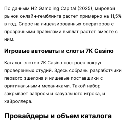
По данным H2 Gambling Capital (2025), мировой
рынок онлайн-гемблинга растет примерно на 11,5%
в год. Спрос на лицензированных операторов с
прозрачными правилами выплат растет вместе с
ним.
Игровые автоматы и слоты 7K Casino
Каталог слотов 7K Casino построен вокруг
проверенных студий. Здесь собраны разработчики
первого эшелона и нишевые поставщики с
оригинальными механиками. Такой набор
закрывает запросы и казуального игрока, и
хайроллера.
Провайдеры и объем каталога