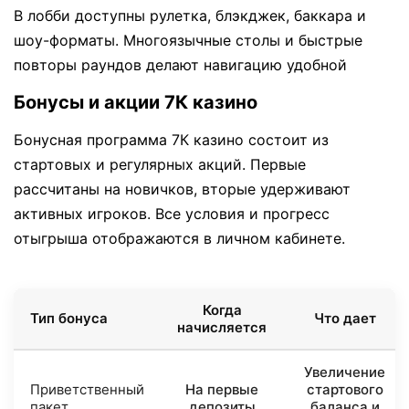
В лобби доступны рулетка, блэкджек, баккара и
шоу-форматы. Многоязычные столы и быстрые
повторы раундов делают навигацию удобной
Бонусы и акции 7К казино
Бонусная программа 7К казино состоит из
стартовых и регулярных акций. Первые
рассчитаны на новичков, вторые удерживают
активных игроков. Все условия и прогресс
отыгрыша отображаются в личном кабинете.
Когда
Тип бонуса
Что дает
начисляется
Увеличение
Приветственный
На первые
стартового
пакет
депозиты
баланса и