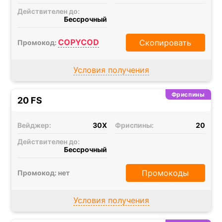
Действителен до:
Бессрочный
COPYCOD
Скопировать
Промокод:
Условия получения
Фриспины
20 FS
Вейджер:
30X
Фриспины:
20
Действителен до:
Бессрочный
Промокоды
Промокод: нет
Условия получения