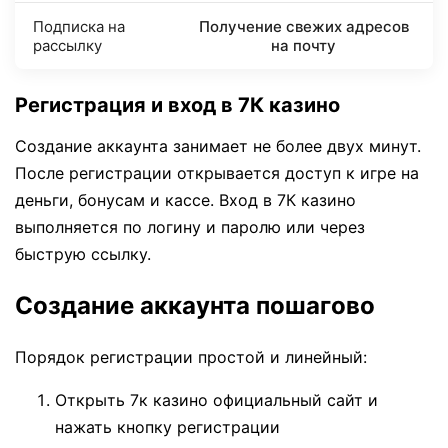
Подписка на
Получение свежих адресов
рассылку
на почту
Регистрация и вход в 7К казино
Создание аккаунта занимает не более двух минут.
После регистрации открывается доступ к игре на
деньги, бонусам и кассе. Вход в 7К казино
выполняется по логину и паролю или через
быструю ссылку.
Создание аккаунта пошагово
Порядок регистрации простой и линейный:
Открыть 7к казино официальный сайт и
нажать кнопку регистрации