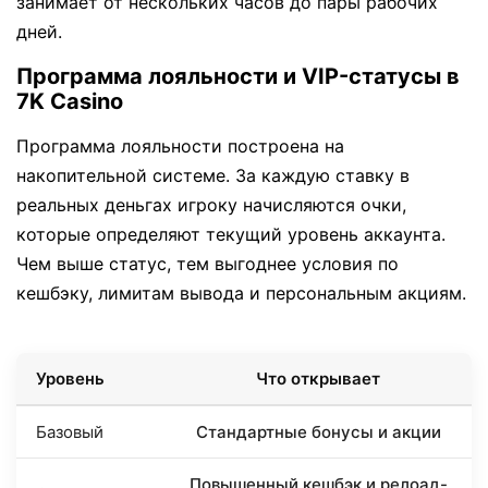
занимает от нескольких часов до пары рабочих
дней.
Программа лояльности и VIP-статусы в
7K Casino
Программа лояльности построена на
накопительной системе. За каждую ставку в
реальных деньгах игроку начисляются очки,
которые определяют текущий уровень аккаунта.
Чем выше статус, тем выгоднее условия по
кешбэку, лимитам вывода и персональным акциям.
Уровень
Что открывает
Базовый
Стандартные бонусы и акции
Повышенный кешбэк и релоад-