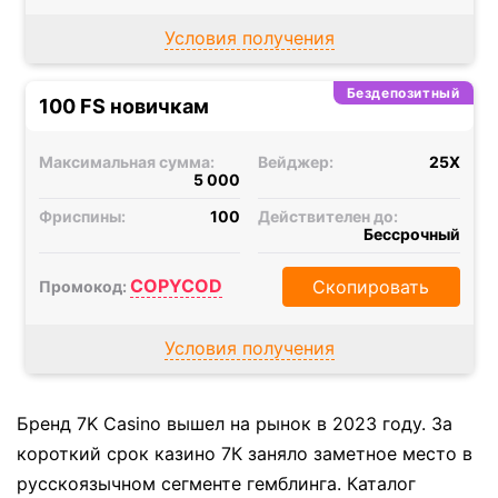
Условия получения
Бездепозитный
100 FS новичкам
Максимальная сумма:
Вейджер:
25X
5 000
Фриспины:
100
Действителен до:
Бессрочный
COPYCOD
Скопировать
Промокод:
Условия получения
Бренд 7K Casino вышел на рынок в 2023 году. За
короткий срок казино 7К заняло заметное место в
русскоязычном сегменте гемблинга. Каталог