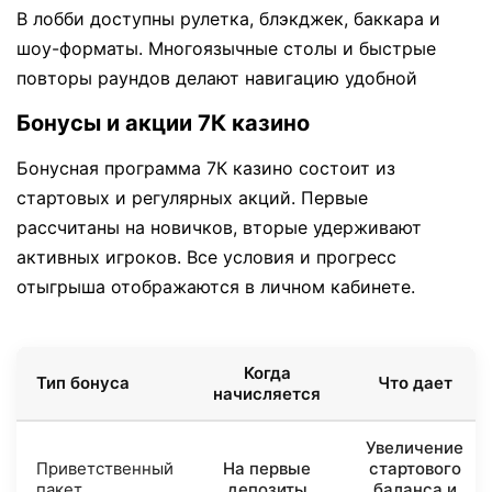
В лобби доступны рулетка, блэкджек, баккара и
шоу-форматы. Многоязычные столы и быстрые
повторы раундов делают навигацию удобной
Бонусы и акции 7К казино
Бонусная программа 7К казино состоит из
стартовых и регулярных акций. Первые
рассчитаны на новичков, вторые удерживают
активных игроков. Все условия и прогресс
отыгрыша отображаются в личном кабинете.
Когда
Тип бонуса
Что дает
начисляется
Увеличение
Приветственный
На первые
стартового
пакет
депозиты
баланса и