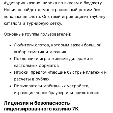
Аудитория казино широка по вкусам и бюджету.
Новичок найдет демонстрационный режим без
пополнения счета. Опытный игрок оценит глубину
каталога и турнирную сетку.
Основные группы пользователей:
Любители слотов, которым важен большой
выбор тематик и механик
Поклонники игр с живыми дилерами и
настольных форматов
Игроки, предпочитающие быстрые платежи и
расчеты в рублях
Пользователи мобильных устройств,
играющие через браузер или приложение
Лицензия и безопасность
лицензированного казино 7К