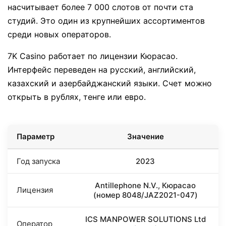
насчитывает более 7 000 слотов от почти ста
студий. Это один из крупнейших ассортиментов
среди новых операторов.
7K Casino работает по лицензии Кюрасао.
Интерфейс переведен на русский, английский,
казахский и азербайджанский языки. Счет можно
открыть в рублях, тенге или евро.
Параметр
Значение
Год запуска
2023
Antillephone N.V., Кюрасао
Лицензия
(номер 8048/JAZ2021-047)
ICS MANPOWER SOLUTIONS Ltd
Оператор