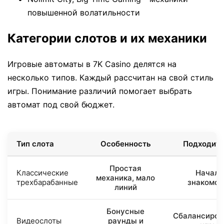
повышенной волатильности
Категории слотов и их механики
Игровые автоматы в 7K Casino делятся на
несколько типов. Каждый рассчитан на свой стиль
игры. Понимание различий помогает выбрать
автомат под свой бюджет.
Тип слота
Особенность
Подходит 
Простая
Классические
Начала
механика, мало
трехбарабанные
знакомст
линий
Бонусные
Сбалансиров
Видеослоты
раунды и