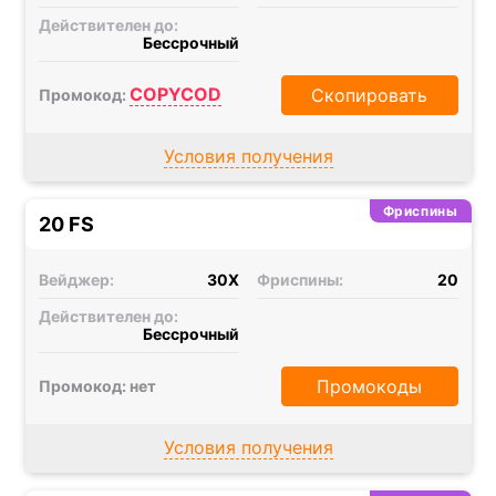
Действителен до:
Бессрочный
COPYCOD
Скопировать
Промокод:
Условия получения
Фриспины
20 FS
Вейджер:
30X
Фриспины:
20
Действителен до:
Бессрочный
Промокоды
Промокод: нет
Условия получения