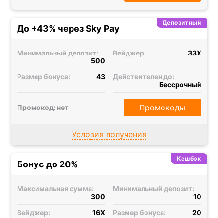
Депозитный
До +43% через Sky Pay
Минимальный депозит:
Вейджер:
33X
500
Размер бонуса:
43
Действителен до:
Бессрочный
Промокоды
Промокод: нет
Условия получения
Кешбэк
Бонус до 20%
Максимальная сумма:
Минимальный депозит:
300
10
Вейджер:
16X
Размер бонуса:
20