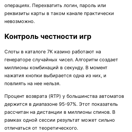
операциях. Перехватить логин, пароль или
реквизиты карты в таком канале практически
невозможно.
Контроль честности игр
Слоты в каталоге 7К казино работают на
генераторе случайных чисел. Алгоритм создает
миллионы комбинаций в секунду. В момент
нажатия кнопки выбирается одна из них, и
повлиять на нее нельзя.
Процент возврата (RTP) у большинства автоматов
держится в диапазоне 95-97%. Этот показатель
рассчитан на дистанции в миллионы спинов. В
рамках одной сессии результат может сильно
отличаться от теоретического.