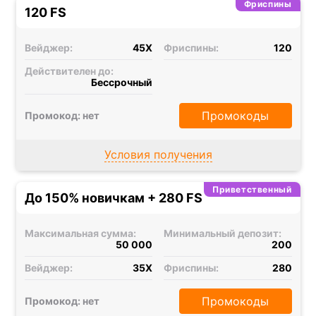
Фриспины
120 FS
Вейджер:
45X
Фриспины:
120
Действителен до:
Бессрочный
Промокоды
Промокод: нет
Условия получения
Приветственный
До 150% новичкам + 280 FS
Максимальная сумма:
Минимальный депозит:
50 000
200
Вейджер:
35X
Фриспины:
280
Промокоды
Промокод: нет