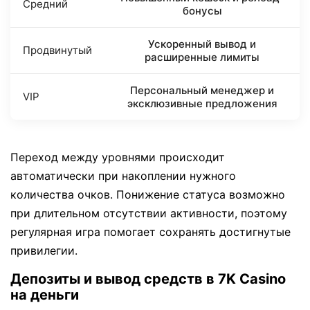
Средний
бонусы
Ускоренный вывод и
Продвинутый
расширенные лимиты
Персональный менеджер и
VIP
эксклюзивные предложения
Переход между уровнями происходит
автоматически при накоплении нужного
количества очков. Понижение статуса возможно
при длительном отсутствии активности, поэтому
регулярная игра помогает сохранять достигнутые
привилегии.
Депозиты и вывод средств в 7K Casino
на деньги