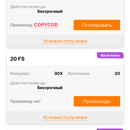
Действителен до:
Бессрочный
COPYCOD
Скопировать
Промокод:
Условия получения
Фриспины
20 FS
Вейджер:
30X
Фриспины:
20
Действителен до:
Бессрочный
Промокоды
Промокод: нет
Условия получения