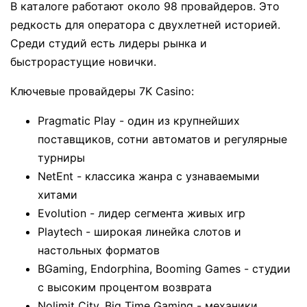
В каталоге работают около 98 провайдеров. Это
редкость для оператора с двухлетней историей.
Среди студий есть лидеры рынка и
быстрорастущие новички.
Ключевые провайдеры 7K Casino:
Pragmatic Play - один из крупнейших
поставщиков, сотни автоматов и регулярные
турниры
NetEnt - классика жанра с узнаваемыми
хитами
Evolution - лидер сегмента живых игр
Playtech - широкая линейка слотов и
настольных форматов
BGaming, Endorphina, Booming Games - студии
с высоким процентом возврата
Nolimit City, Big Time Gaming - механики