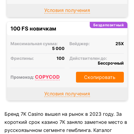
Условия получения
Бездепозитный
100 FS новичкам
Максимальная сумма:
Вейджер:
25X
5 000
Фриспины:
100
Действителен до:
Бессрочный
COPYCOD
Скопировать
Промокод:
Условия получения
Бренд 7K Casino вышел на рынок в 2023 году. За
короткий срок казино 7К заняло заметное место в
русскоязычном сегменте гемблинга. Каталог