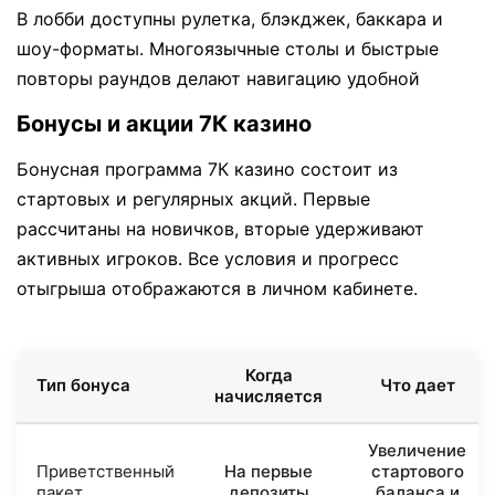
В лобби доступны рулетка, блэкджек, баккара и
шоу-форматы. Многоязычные столы и быстрые
повторы раундов делают навигацию удобной
Бонусы и акции 7К казино
Бонусная программа 7К казино состоит из
стартовых и регулярных акций. Первые
рассчитаны на новичков, вторые удерживают
активных игроков. Все условия и прогресс
отыгрыша отображаются в личном кабинете.
Когда
Тип бонуса
Что дает
начисляется
Увеличение
Приветственный
На первые
стартового
пакет
депозиты
баланса и