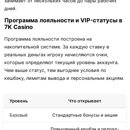
занимает от нескольких часов до пары рабочих
дней.
Программа лояльности и VIP-статусы в
7K Casino
Программа лояльности построена на
накопительной системе. За каждую ставку в
реальных деньгах игроку начисляются очки,
которые определяют текущий уровень аккаунта.
Чем выше статус, тем выгоднее условия по
кешбэку, лимитам вывода и персональным акциям.
Уровень
Что открывает
Базовый
Стандартные бонусы и акции
Повышенный кешбэк и релоад-