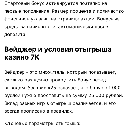
Стартовый бонус активируется поэтапно на
первые пополнения. Размер процента и количество
фриспинов указаны на странице акции. Бонусные
средства начисляются автоматически после
депозита.
Вейджер и условия отыгрыша
казино 7К
Вейджер - это множитель, который показывает,
сколько раз нужно прокрутить бонус перед
выводом. Условие x25 означает, что бонус в 1 000
рублей нужно проставить на сумму 25 000 рублей.
Вклад разных игр в отыгрыш различается, и это
всегда прописано в правилах.
Ключевые параметры отыгрыша: