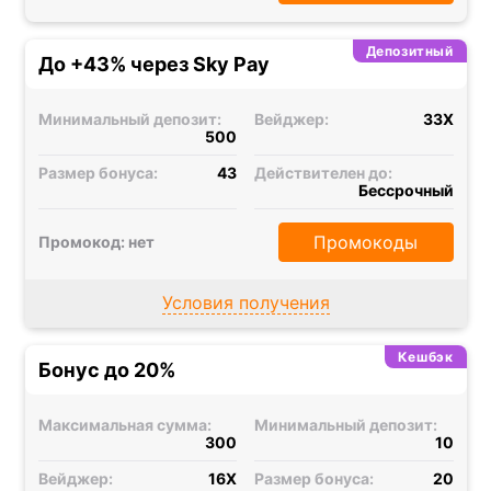
Депозитный
До +43% через Sky Pay
Минимальный депозит:
Вейджер:
33X
500
Размер бонуса:
43
Действителен до:
Бессрочный
Промокоды
Промокод: нет
Условия получения
Кешбэк
Бонус до 20%
Максимальная сумма:
Минимальный депозит:
300
10
Вейджер:
16X
Размер бонуса:
20