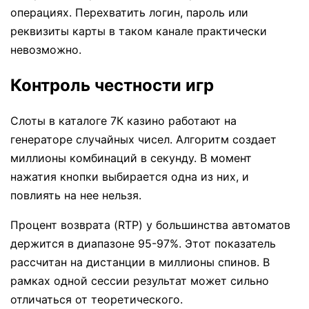
операциях. Перехватить логин, пароль или
реквизиты карты в таком канале практически
невозможно.
Контроль честности игр
Слоты в каталоге 7К казино работают на
генераторе случайных чисел. Алгоритм создает
миллионы комбинаций в секунду. В момент
нажатия кнопки выбирается одна из них, и
повлиять на нее нельзя.
Процент возврата (RTP) у большинства автоматов
держится в диапазоне 95-97%. Этот показатель
рассчитан на дистанции в миллионы спинов. В
рамках одной сессии результат может сильно
отличаться от теоретического.