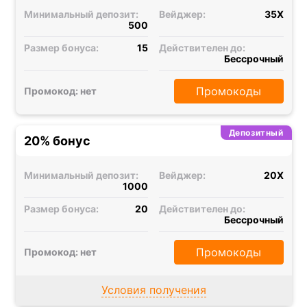
Минимальный депозит:
Вейджер:
35X
500
Размер бонуса:
15
Действителен до:
Бессрочный
Промокоды
Промокод: нет
Депозитный
20% бонус
Минимальный депозит:
Вейджер:
20X
1000
Размер бонуса:
20
Действителен до:
Бессрочный
Промокоды
Промокод: нет
Условия получения