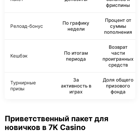
фриспины
Процент от
По графику
Релоад-бонус
суммы
недели
пополнения
Возврат
По итогам
части
Кешбэк
периода
проигранных
средств
За
Доля общего
Турнирные
активность в
призового
призы
играх
фонда
Приветственный пакет для
новичков в 7K Casino