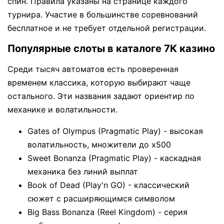
спин. Правила указаны на странице каждого
турнира. Участие в большинстве соревнований
бесплатное и не требует отдельной регистрации.
Популярные слоты в каталоге 7К казино
Среди тысяч автоматов есть проверенная
временем классика, которую выбирают чаще
остального. Эти названия задают ориентир по
механике и волатильности.
Gates of Olympus (Pragmatic Play) - высокая
волатильность, множители до x500
Sweet Bonanza (Pragmatic Play) - каскадная
механика без линий выплат
Book of Dead (Play'n GO) - классический
сюжет с расширяющимся символом
Big Bass Bonanza (Reel Kingdom) - серия