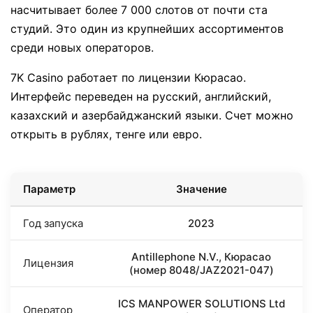
насчитывает более 7 000 слотов от почти ста
студий. Это один из крупнейших ассортиментов
среди новых операторов.
7K Casino работает по лицензии Кюрасао.
Интерфейс переведен на русский, английский,
казахский и азербайджанский языки. Счет можно
открыть в рублях, тенге или евро.
Параметр
Значение
Год запуска
2023
Antillephone N.V., Кюрасао
Лицензия
(номер 8048/JAZ2021-047)
ICS MANPOWER SOLUTIONS Ltd
Оператор