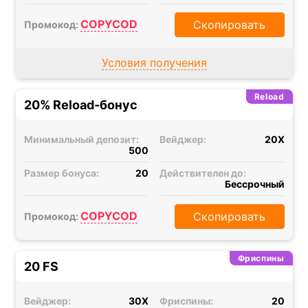
COPYCOD
Скопировать
Промокод:
Условия получения
Reload
20% Reload-бонус
Минимальный депозит:
Вейджер:
20X
500
Размер бонуса:
20
Действителен до:
Бессрочный
COPYCOD
Скопировать
Промокод:
Фриспины
20 FS
Вейджер:
30X
Фриспины:
20