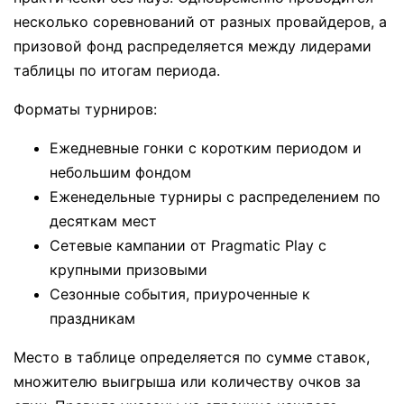
несколько соревнований от разных провайдеров, а
призовой фонд распределяется между лидерами
таблицы по итогам периода.
Форматы турниров:
Ежедневные гонки с коротким периодом и
небольшим фондом
Еженедельные турниры с распределением по
десяткам мест
Сетевые кампании от Pragmatic Play с
крупными призовыми
Сезонные события, приуроченные к
праздникам
Место в таблице определяется по сумме ставок,
множителю выигрыша или количеству очков за