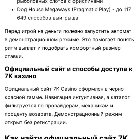
рыболовных слотов с фриспинами
Dog House Megaways (Pragmatic Play) - до 117
649 способов выигрыша
Перед игрой на деньги полезно запустить автомат
в демонстрационном режиме. Это помогает понять
ритм выплат и подобрать комфортный размер
ставки.
Официальный сайт и способы доступа к
7К казино
Официальный сайт 7K Casino оформлен в черно-
красной гамме. Навигация интуитивная, а каталог
фильтруется по провайдерам, механикам и
проценту возврата. Демонстрационный режим
открыт без регистрации.
Как найти официальный сайт 7K