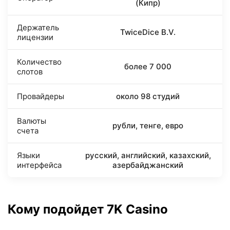
(Кипр)
Держатель
TwiceDice B.V.
лицензии
Количество
более 7 000
слотов
Провайдеры
около 98 студий
Валюты
рубли, тенге, евро
счета
Языки
русский, английский, казахский,
интерфейса
азербайджанский
Кому подойдет 7K Casino