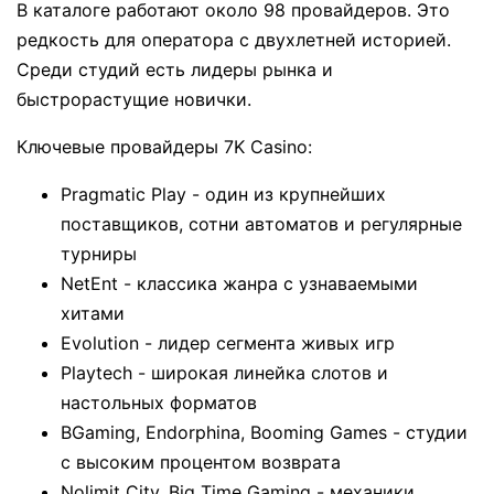
В каталоге работают около 98 провайдеров. Это
редкость для оператора с двухлетней историей.
Среди студий есть лидеры рынка и
быстрорастущие новички.
Ключевые провайдеры 7K Casino:
Pragmatic Play - один из крупнейших
поставщиков, сотни автоматов и регулярные
турниры
NetEnt - классика жанра с узнаваемыми
хитами
Evolution - лидер сегмента живых игр
Playtech - широкая линейка слотов и
настольных форматов
BGaming, Endorphina, Booming Games - студии
с высоким процентом возврата
Nolimit City, Big Time Gaming - механики