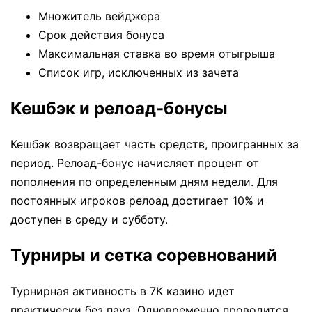
Множитель вейджера
Срок действия бонуса
Максимальная ставка во время отыгрыша
Список игр, исключенных из зачета
Кешбэк и релоад-бонусы
Кешбэк возвращает часть средств, проигранных за
период. Релоад-бонус начисляет процент от
пополнения по определенным дням недели. Для
постоянных игроков релоад достигает 10% и
доступен в среду и субботу.
Турниры и сетка соревнований
Турнирная активность в 7К казино идет
практически без пауз. Одновременно проводится