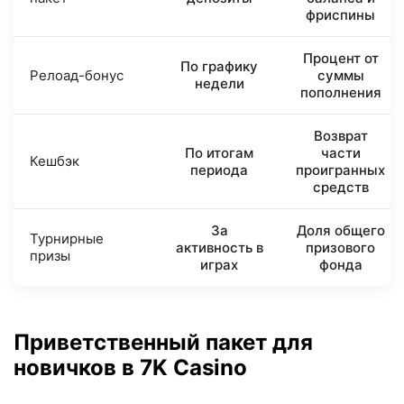
фриспины
Процент от
По графику
Релоад-бонус
суммы
недели
пополнения
Возврат
По итогам
части
Кешбэк
периода
проигранных
средств
За
Доля общего
Турнирные
активность в
призового
призы
играх
фонда
Приветственный пакет для
новичков в 7K Casino