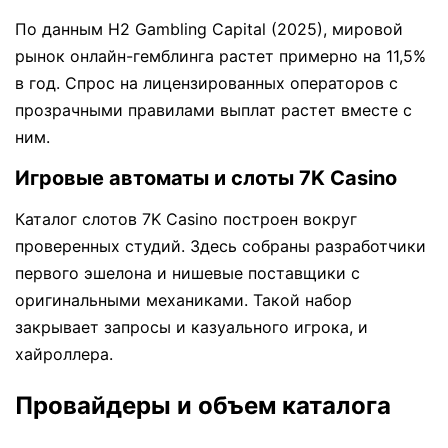
По данным H2 Gambling Capital (2025), мировой
рынок онлайн-гемблинга растет примерно на 11,5%
в год. Спрос на лицензированных операторов с
прозрачными правилами выплат растет вместе с
ним.
Игровые автоматы и слоты 7K Casino
Каталог слотов 7K Casino построен вокруг
проверенных студий. Здесь собраны разработчики
первого эшелона и нишевые поставщики с
оригинальными механиками. Такой набор
закрывает запросы и казуального игрока, и
хайроллера.
Провайдеры и объем каталога