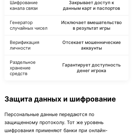
Шифрование
Закрывает доступ к
канала связи
данным карт и паспортов
Генератор
Исключает вмешательство
случайных чисел
в результат игры
Верификация
Отсекает мошеннические
личности
аккаунты
Раздельное
Гарантирует доступность
хранение
денег игрока
средств
Защита данных и шифрование
Персональные данные передаются по
защищенному протоколу. Тот же уровень
шифрования применяют банки при онлайн-