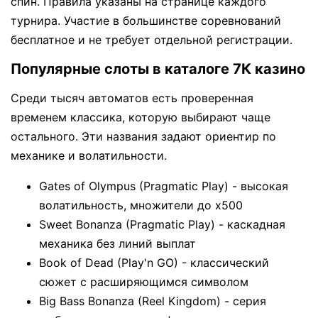
спин. Правила указаны на странице каждого
турнира. Участие в большинстве соревнований
бесплатное и не требует отдельной регистрации.
Популярные слоты в каталоге 7К казино
Среди тысяч автоматов есть проверенная
временем классика, которую выбирают чаще
остального. Эти названия задают ориентир по
механике и волатильности.
Gates of Olympus (Pragmatic Play) - высокая
волатильность, множители до x500
Sweet Bonanza (Pragmatic Play) - каскадная
механика без линий выплат
Book of Dead (Play'n GO) - классический
сюжет с расширяющимся символом
Big Bass Bonanza (Reel Kingdom) - серия