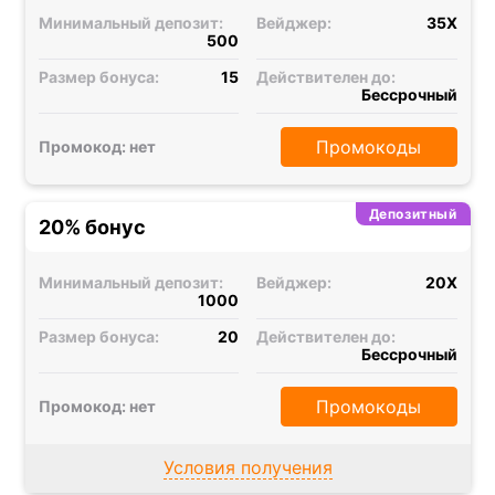
Минимальный депозит:
Вейджер:
35X
500
Размер бонуса:
15
Действителен до:
Бессрочный
Промокоды
Промокод: нет
Депозитный
20% бонус
Минимальный депозит:
Вейджер:
20X
1000
Размер бонуса:
20
Действителен до:
Бессрочный
Промокоды
Промокод: нет
Условия получения