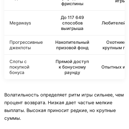
игры
фриспины
До 117 649
Megaways
способов
Любителей 
выигрыша
Прогрессивные
Накопительный
Охотников
джекпоты
призовой фонд
крупным пр
Слоты с
Прямой доступ
покупкой
к бонусному
Опытных иг
бонуса
раунду
Волатильность определяет ритм игры сильнее, чем
процент возврата. Низкая дает частые мелкие
выплаты. Высокая приносит редкие, но крупные
суммы.