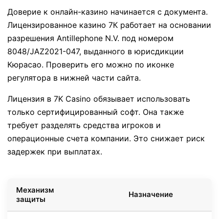
Доверие к онлайн-казино начинается с документа.
Лицензированное казино 7К работает на основании
разрешения Antillephone N.V. под номером
8048/JAZ2021-047, выданного в юрисдикции
Кюрасао. Проверить его можно по иконке
регулятора в нижней части сайта.
Лицензия в 7K Casino обязывает использовать
только сертифицированный софт. Она также
требует разделять средства игроков и
операционные счета компании. Это снижает риск
задержек при выплатах.
Механизм
Назначение
защиты