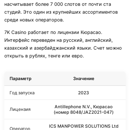
насчитывает более 7 000 слотов от почти ста
студий. Это один из крупнейших ассортиментов
среди новых операторов.
7K Casino работает по лицензии Кюрасао.
Интерфейс переведен на русский, английский,
казахский и азербайджанский языки. Счет можно
открыть в рублях, тенге или евро.
Параметр
Значение
Год запуска
2023
Antillephone N.V., Кюрасао
Лицензия
(номер 8048/JAZ2021-047)
ICS MANPOWER SOLUTIONS Ltd
Оператор