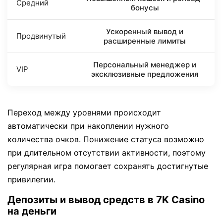
Средний
бонусы
Ускоренный вывод и
Продвинутый
расширенные лимиты
Персональный менеджер и
VIP
эксклюзивные предложения
Переход между уровнями происходит
автоматически при накоплении нужного
количества очков. Понижение статуса возможно
при длительном отсутствии активности, поэтому
регулярная игра помогает сохранять достигнутые
привилегии.
Депозиты и вывод средств в 7K Casino
на деньги