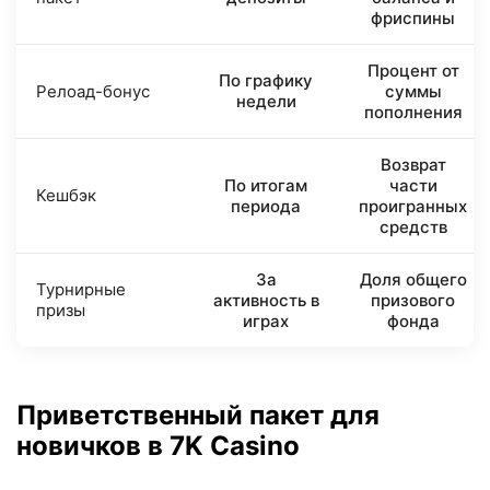
фриспины
Процент от
По графику
Релоад-бонус
суммы
недели
пополнения
Возврат
По итогам
части
Кешбэк
периода
проигранных
средств
За
Доля общего
Турнирные
активность в
призового
призы
играх
фонда
Приветственный пакет для
новичков в 7K Casino