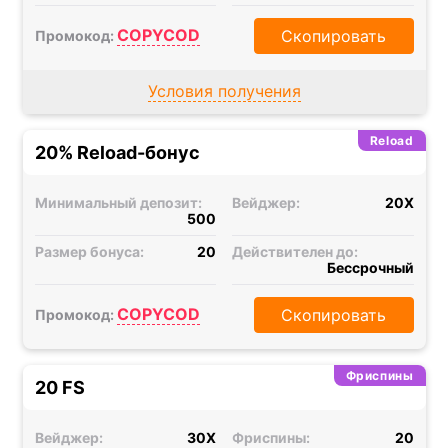
COPYCOD
Скопировать
Промокод:
Условия получения
Reload
20% Reload-бонус
Минимальный депозит:
Вейджер:
20X
500
Размер бонуса:
20
Действителен до:
Бессрочный
COPYCOD
Скопировать
Промокод:
Фриспины
20 FS
Вейджер:
30X
Фриспины:
20