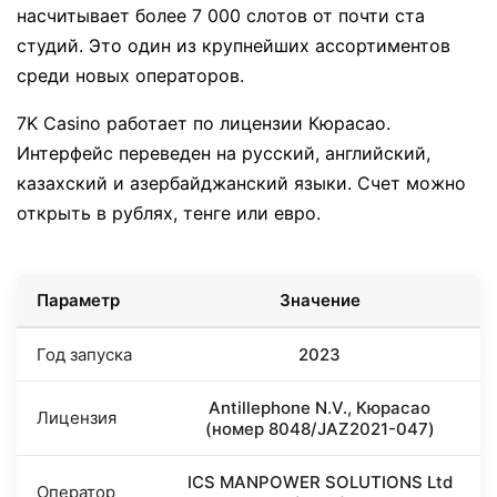
насчитывает более 7 000 слотов от почти ста
студий. Это один из крупнейших ассортиментов
среди новых операторов.
7K Casino работает по лицензии Кюрасао.
Интерфейс переведен на русский, английский,
казахский и азербайджанский языки. Счет можно
открыть в рублях, тенге или евро.
Параметр
Значение
Год запуска
2023
Antillephone N.V., Кюрасао
Лицензия
(номер 8048/JAZ2021-047)
ICS MANPOWER SOLUTIONS Ltd
Оператор