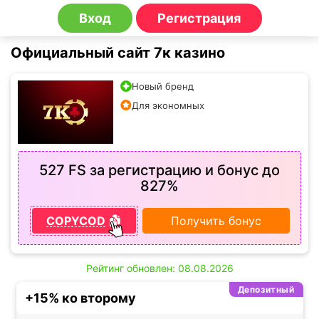
Вход
Регистрация
Официальный сайт 7к казино
Новый бренд
Для экономных
527 FS за регистрацию и бонус до
827%
COPYCOD
Получить бонус
Рейтинг обновлен: 08.08.2026
Депозитный
+15% ко второму