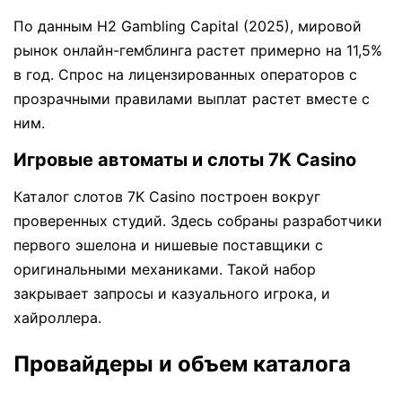
По данным H2 Gambling Capital (2025), мировой
рынок онлайн-гемблинга растет примерно на 11,5%
в год. Спрос на лицензированных операторов с
прозрачными правилами выплат растет вместе с
ним.
Игровые автоматы и слоты 7K Casino
Каталог слотов 7K Casino построен вокруг
проверенных студий. Здесь собраны разработчики
первого эшелона и нишевые поставщики с
оригинальными механиками. Такой набор
закрывает запросы и казуального игрока, и
хайроллера.
Провайдеры и объем каталога