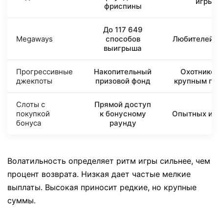
игры
фриспины
До 117 649
Megaways
способов
Любителей 
выигрыша
Прогрессивные
Накопительный
Охотников
джекпоты
призовой фонд
крупным пр
Слоты с
Прямой доступ
покупкой
к бонусному
Опытных иг
бонуса
раунду
Волатильность определяет ритм игры сильнее, чем
процент возврата. Низкая дает частые мелкие
выплаты. Высокая приносит редкие, но крупные
суммы.