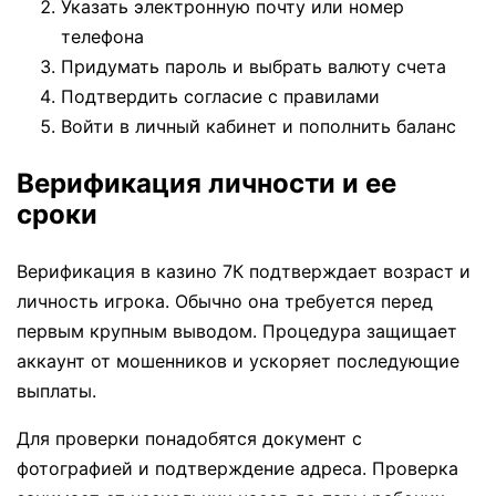
Указать электронную почту или номер
телефона
Придумать пароль и выбрать валюту счета
Подтвердить согласие с правилами
Войти в личный кабинет и пополнить баланс
Верификация личности и ее
сроки
Верификация в казино 7К подтверждает возраст и
личность игрока. Обычно она требуется перед
первым крупным выводом. Процедура защищает
аккаунт от мошенников и ускоряет последующие
выплаты.
Для проверки понадобятся документ с
фотографией и подтверждение адреса. Проверка