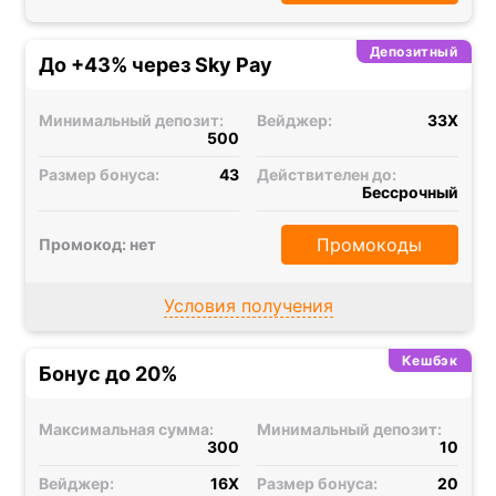
Депозитный
До +43% через Sky Pay
Минимальный депозит:
Вейджер:
33X
500
Размер бонуса:
43
Действителен до:
Бессрочный
Промокоды
Промокод: нет
Условия получения
Кешбэк
Бонус до 20%
Максимальная сумма:
Минимальный депозит:
300
10
Вейджер:
16X
Размер бонуса:
20