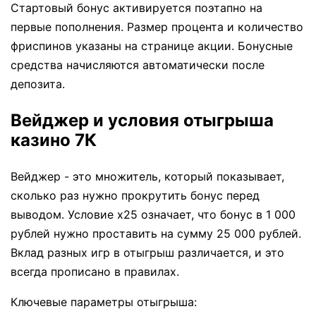
Стартовый бонус активируется поэтапно на
первые пополнения. Размер процента и количество
фриспинов указаны на странице акции. Бонусные
средства начисляются автоматически после
депозита.
Вейджер и условия отыгрыша
казино 7К
Вейджер - это множитель, который показывает,
сколько раз нужно прокрутить бонус перед
выводом. Условие x25 означает, что бонус в 1 000
рублей нужно проставить на сумму 25 000 рублей.
Вклад разных игр в отыгрыш различается, и это
всегда прописано в правилах.
Ключевые параметры отыгрыша: