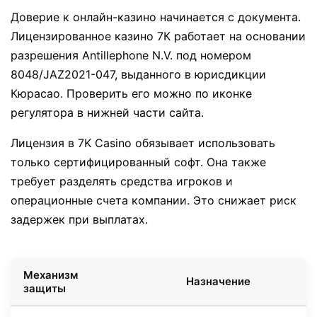
Доверие к онлайн-казино начинается с документа.
Лицензированное казино 7К работает на основании
разрешения Antillephone N.V. под номером
8048/JAZ2021-047, выданного в юрисдикции
Кюрасао. Проверить его можно по иконке
регулятора в нижней части сайта.
Лицензия в 7K Casino обязывает использовать
только сертифицированный софт. Она также
требует разделять средства игроков и
операционные счета компании. Это снижает риск
задержек при выплатах.
Механизм
Назначение
защиты