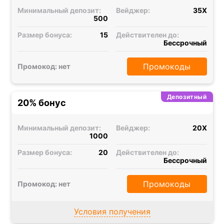
Минимальный депозит:
Вейджер:
35X
500
Размер бонуса:
15
Действителен до:
Бессрочный
Промокоды
Промокод: нет
Депозитный
20% бонус
Минимальный депозит:
Вейджер:
20X
1000
Размер бонуса:
20
Действителен до:
Бессрочный
Промокоды
Промокод: нет
Условия получения