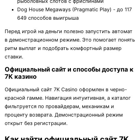
рыболовных слотов с фриспинами
Dog House Megaways (Pragmatic Play) - до 117
649 способов выигрыша
Перед игрой на деньги полезно запустить автомат
в демонстрационном режиме. Это помогает понять
ритм выплат и подобрать комфортный размер
ставки.
Официальный сайт и способы доступа к
7К казино
Официальный сайт 7K Casino оформлен в черно-
красной гамме. Навигация интуитивная, а каталог
фильтруется по провайдерам, механикам и
проценту возврата. Демонстрационный режим
открыт без регистрации.
Как найти официальный сайт 7K