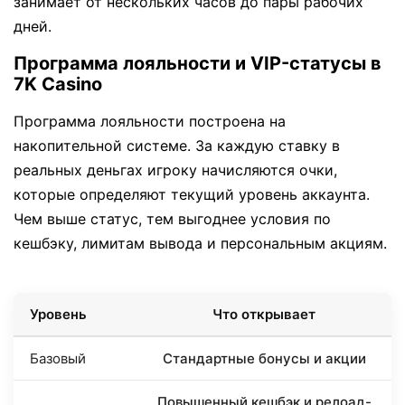
занимает от нескольких часов до пары рабочих
дней.
Программа лояльности и VIP-статусы в
7K Casino
Программа лояльности построена на
накопительной системе. За каждую ставку в
реальных деньгах игроку начисляются очки,
которые определяют текущий уровень аккаунта.
Чем выше статус, тем выгоднее условия по
кешбэку, лимитам вывода и персональным акциям.
Уровень
Что открывает
Базовый
Стандартные бонусы и акции
Повышенный кешбэк и релоад-