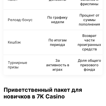
фриспины
Процент от
По графику
Релоад-бонус
суммы
недели
пополнения
Возврат
По итогам
части
Кешбэк
периода
проигранных
средств
За
Доля общего
Турнирные
активность в
призового
призы
играх
фонда
Приветственный пакет для
новичков в 7K Casino