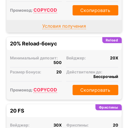
COPYCOD
Скопировать
Промокод:
Условия получения
Reload
20% Reload-бонус
Минимальный депозит:
Вейджер:
20X
500
Размер бонуса:
20
Действителен до:
Бессрочный
COPYCOD
Скопировать
Промокод:
Фриспины
20 FS
Вейджер:
30X
Фриспины:
20