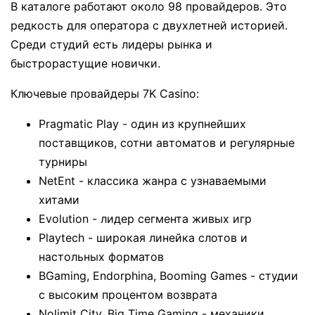
В каталоге работают около 98 провайдеров. Это
редкость для оператора с двухлетней историей.
Среди студий есть лидеры рынка и
быстрорастущие новички.
Ключевые провайдеры 7K Casino:
Pragmatic Play - один из крупнейших
поставщиков, сотни автоматов и регулярные
турниры
NetEnt - классика жанра с узнаваемыми
хитами
Evolution - лидер сегмента живых игр
Playtech - широкая линейка слотов и
настольных форматов
BGaming, Endorphina, Booming Games - студии
с высоким процентом возврата
Nolimit City, Big Time Gaming - механики