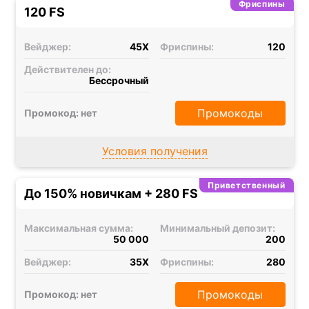
Фриспины
120 FS
Вейджер:
45X
Фриспины:
120
Действителен до:
Бессрочный
Промокоды
Промокод: нет
Условия получения
Приветственный
До 150% новичкам + 280 FS
Максимальная сумма:
Минимальный депозит:
50 000
200
Вейджер:
35X
Фриспины:
280
Промокоды
Промокод: нет