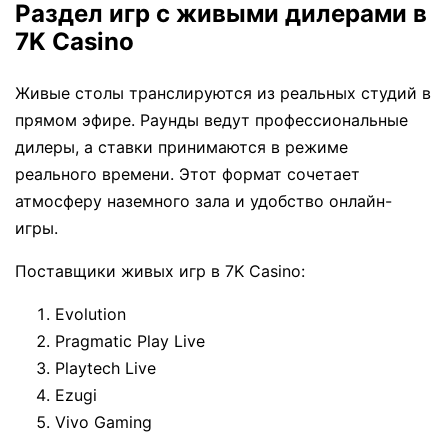
Раздел игр с живыми дилерами в
7K Casino
Живые столы транслируются из реальных студий в
прямом эфире. Раунды ведут профессиональные
дилеры, а ставки принимаются в режиме
реального времени. Этот формат сочетает
атмосферу наземного зала и удобство онлайн-
игры.
Поставщики живых игр в 7K Casino:
Evolution
Pragmatic Play Live
Playtech Live
Ezugi
Vivo Gaming