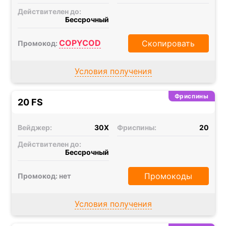
Действителен до:
Бессрочный
COPYCOD
Скопировать
Промокод:
Условия получения
Фриспины
20 FS
Вейджер:
30X
Фриспины:
20
Действителен до:
Бессрочный
Промокоды
Промокод: нет
Условия получения