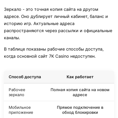
Зеркало - это точная копия сайта на другом
адресе. Оно дублирует личный кабинет, баланс и
историю игр. Актуальные адреса
распространяются через рассылки и официальные
каналы.
В таблице показаны рабочие способы доступа,
когда основной сайт 7K Casino недоступен.
Способ доступа
Как работает
Рабочее
Полная копия сайта на новом
зеркало
адресе
Мобильное
Прямое подключение в
приложение
обход блокировки