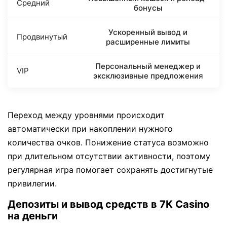
Средний
бонусы
Ускоренный вывод и
Продвинутый
расширенные лимиты
Персональный менеджер и
VIP
эксклюзивные предложения
Переход между уровнями происходит
автоматически при накоплении нужного
количества очков. Понижение статуса возможно
при длительном отсутствии активности, поэтому
регулярная игра помогает сохранять достигнутые
привилегии.
Депозиты и вывод средств в 7K Casino
на деньги