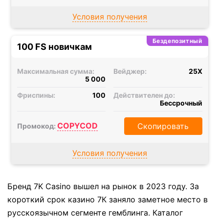
Условия получения
Бездепозитный
100 FS новичкам
Максимальная сумма:
Вейджер:
25X
5 000
Фриспины:
100
Действителен до:
Бессрочный
COPYCOD
Скопировать
Промокод:
Условия получения
Бренд 7K Casino вышел на рынок в 2023 году. За
короткий срок казино 7К заняло заметное место в
русскоязычном сегменте гемблинга. Каталог