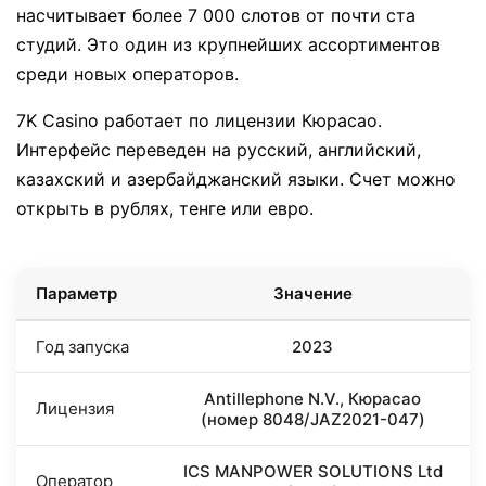
насчитывает более 7 000 слотов от почти ста
студий. Это один из крупнейших ассортиментов
среди новых операторов.
7K Casino работает по лицензии Кюрасао.
Интерфейс переведен на русский, английский,
казахский и азербайджанский языки. Счет можно
открыть в рублях, тенге или евро.
Параметр
Значение
Год запуска
2023
Antillephone N.V., Кюрасао
Лицензия
(номер 8048/JAZ2021-047)
ICS MANPOWER SOLUTIONS Ltd
Оператор