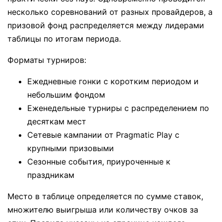
несколько соревнований от разных провайдеров, а
призовой фонд распределяется между лидерами
таблицы по итогам периода.
Форматы турниров:
Ежедневные гонки с коротким периодом и
небольшим фондом
Еженедельные турниры с распределением по
десяткам мест
Сетевые кампании от Pragmatic Play с
крупными призовыми
Сезонные события, приуроченные к
праздникам
Место в таблице определяется по сумме ставок,
множителю выигрыша или количеству очков за