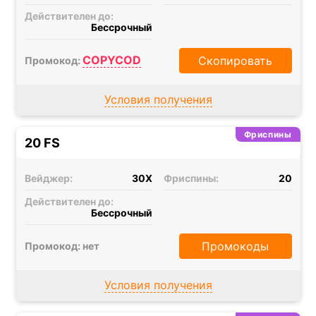
Действителен до:
Бессрочный
COPYCOD
Скопировать
Промокод:
Условия получения
Фриспины
20 FS
Вейджер:
30X
Фриспины:
20
Действителен до:
Бессрочный
Промокоды
Промокод: нет
Условия получения