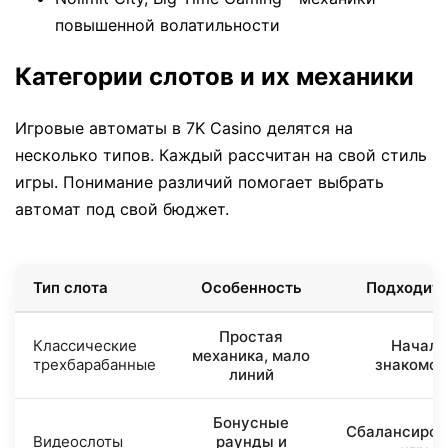
повышенной волатильности
Категории слотов и их механики
Игровые автоматы в 7K Casino делятся на
несколько типов. Каждый рассчитан на свой стиль
игры. Понимание различий помогает выбрать
автомат под свой бюджет.
Тип слота
Особенность
Подходит 
Простая
Классические
Начала
механика, мало
трехбарабанные
знакомст
линий
Бонусные
Сбалансиров
Видеослоты
раунды и