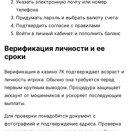
Указать электронную почту или номер
телефона
Придумать пароль и выбрать валюту счета
Подтвердить согласие с правилами
Войти в личный кабинет и пополнить баланс
Верификация личности и ее
сроки
Верификация в казино 7К подтверждает возраст и
личность игрока. Обычно она требуется перед
первым крупным выводом. Процедура защищает
аккаунт от мошенников и ускоряет последующие
выплаты.
Для проверки понадобятся документ с
фотографией и подтверждение адреса. Проверка