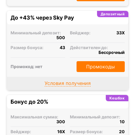
Депозитный
До +43% через Sky Pay
Минимальный депозит:
Вейджер:
33X
500
Размер бонуса:
43
Действителен до:
Бессрочный
Промокоды
Промокод: нет
Условия получения
Кешбэк
Бонус до 20%
Максимальная сумма:
Минимальный депозит:
300
10
Вейджер:
16X
Размер бонуса:
20