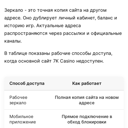
Зеркало - это точная копия сайта на другом
адресе. Оно дублирует личный кабинет, баланс и
историю игр. Актуальные адреса
распространяются через рассылки и официальные
каналы.
В таблице показаны рабочие способы доступа,
когда основной сайт 7K Casino недоступен.
Способ доступа
Как работает
Рабочее
Полная копия сайта на новом
зеркало
адресе
Мобильное
Прямое подключение в
приложение
обход блокировки