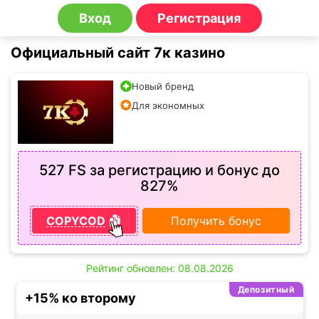
Вход
Регистрация
Официальный сайт 7к казино
Новый бренд
Для экономных
527 FS за регистрацию и бонус до
827%
COPYCOD
Получить бонус
Рейтинг обновлен: 08.08.2026
Депозитный
+15% ко второму