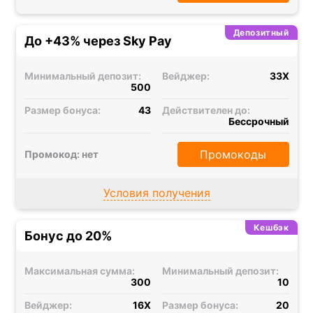
Депозитный
До +43% через Sky Pay
Минимальный депозит:
Вейджер:
33X
500
Размер бонуса:
43
Действителен до:
Бессрочный
Промокоды
Промокод: нет
Условия получения
Кешбэк
Бонус до 20%
Максимальная сумма:
Минимальный депозит:
300
10
Вейджер:
16X
Размер бонуса:
20