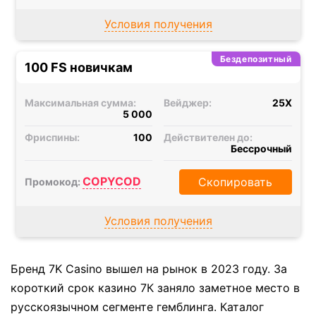
Условия получения
Бездепозитный
100 FS новичкам
Максимальная сумма:
Вейджер:
25X
5 000
Фриспины:
100
Действителен до:
Бессрочный
COPYCOD
Скопировать
Промокод:
Условия получения
Бренд 7K Casino вышел на рынок в 2023 году. За
короткий срок казино 7К заняло заметное место в
русскоязычном сегменте гемблинга. Каталог