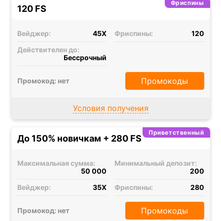
Фриспины
120 FS
Вейджер:
45X
Фриспины:
120
Действителен до:
Бессрочный
Промокоды
Промокод: нет
Условия получения
Приветственный
До 150% новичкам + 280 FS
Максимальная сумма:
Минимальный депозит:
50 000
200
Вейджер:
35X
Фриспины:
280
Промокоды
Промокод: нет