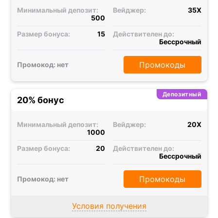
Минимальный депозит:
Вейджер:
35X
500
Размер бонуса:
15
Действителен до:
Бессрочный
Промокоды
Промокод: нет
Депозитный
20% бонус
Минимальный депозит:
Вейджер:
20X
1000
Размер бонуса:
20
Действителен до:
Бессрочный
Промокоды
Промокод: нет
Условия получения