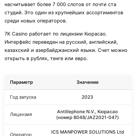
насчитывает более 7 000 слотов от почти ста
студий. Это один из крупнейших ассортиментов
среди новых операторов.
7K Casino работает по лицензии Кюрасао.
Интерфейс переведен на русский, английский,
казахский и азербайджанский языки. Счет можно
открыть в рублях, тенге или евро.
Параметр
Значение
Год запуска
2023
Antillephone N.V., Кюрасао
Лицензия
(номер 8048/JAZ2021-047)
ICS MANPOWER SOLUTIONS Ltd
Оператор