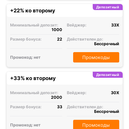
Депозитный
+22% ко второму
Минимальный депозит:
Вейджер:
33X
1000
Размер бонуса:
22
Действителен до:
Бессрочный
Промокоды
Промокод: нет
Депозитный
+33% ко второму
Минимальный депозит:
Вейджер:
30X
2000
Размер бонуса:
33
Действителен до:
Бессрочный
Промокоды
Промокод: нет