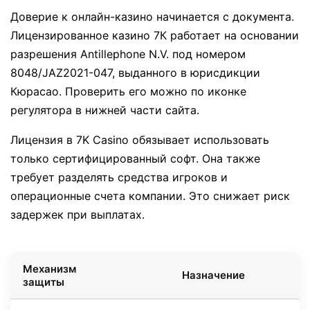
Доверие к онлайн-казино начинается с документа.
Лицензированное казино 7К работает на основании
разрешения Antillephone N.V. под номером
8048/JAZ2021-047, выданного в юрисдикции
Кюрасао. Проверить его можно по иконке
регулятора в нижней части сайта.
Лицензия в 7K Casino обязывает использовать
только сертифицированный софт. Она также
требует разделять средства игроков и
операционные счета компании. Это снижает риск
задержек при выплатах.
Механизм
Назначение
защиты