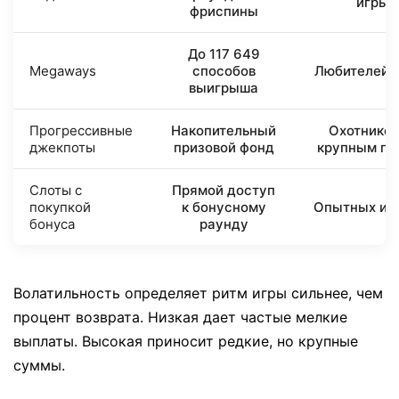
игры
фриспины
До 117 649
Megaways
способов
Любителей 
выигрыша
Прогрессивные
Накопительный
Охотников
джекпоты
призовой фонд
крупным пр
Слоты с
Прямой доступ
покупкой
к бонусному
Опытных иг
бонуса
раунду
Волатильность определяет ритм игры сильнее, чем
процент возврата. Низкая дает частые мелкие
выплаты. Высокая приносит редкие, но крупные
суммы.