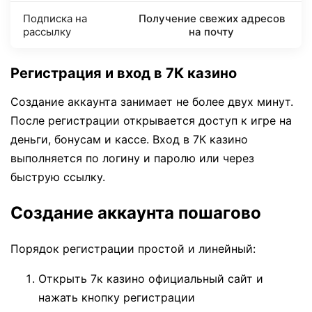
Подписка на
Получение свежих адресов
рассылку
на почту
Регистрация и вход в 7К казино
Создание аккаунта занимает не более двух минут.
После регистрации открывается доступ к игре на
деньги, бонусам и кассе. Вход в 7К казино
выполняется по логину и паролю или через
быструю ссылку.
Создание аккаунта пошагово
Порядок регистрации простой и линейный:
Открыть 7к казино официальный сайт и
нажать кнопку регистрации