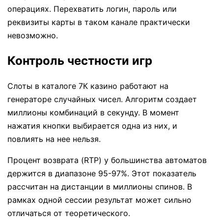
операциях. Перехватить логин, пароль или
реквизиты карты в таком канале практически
невозможно.
Контроль честности игр
Слоты в каталоге 7К казино работают на
генераторе случайных чисел. Алгоритм создает
миллионы комбинаций в секунду. В момент
нажатия кнопки выбирается одна из них, и
повлиять на нее нельзя.
Процент возврата (RTP) у большинства автоматов
держится в диапазоне 95-97%. Этот показатель
рассчитан на дистанции в миллионы спинов. В
рамках одной сессии результат может сильно
отличаться от теоретического.