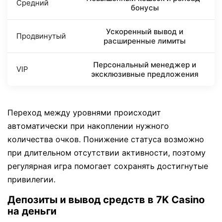
Средний
бонусы
Ускоренный вывод и
Продвинутый
расширенные лимиты
Персональный менеджер и
VIP
эксклюзивные предложения
Переход между уровнями происходит
автоматически при накоплении нужного
количества очков. Понижение статуса возможно
при длительном отсутствии активности, поэтому
регулярная игра помогает сохранять достигнутые
привилегии.
Депозиты и вывод средств в 7K Casino
на деньги