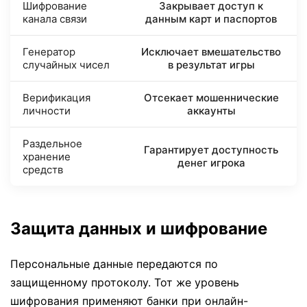
Шифрование
Закрывает доступ к
канала связи
данным карт и паспортов
Генератор
Исключает вмешательство
случайных чисел
в результат игры
Верификация
Отсекает мошеннические
личности
аккаунты
Раздельное
Гарантирует доступность
хранение
денег игрока
средств
Защита данных и шифрование
Персональные данные передаются по
защищенному протоколу. Тот же уровень
шифрования применяют банки при онлайн-