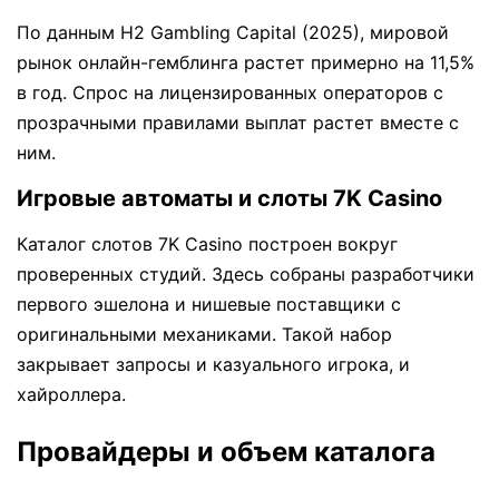
По данным H2 Gambling Capital (2025), мировой
рынок онлайн-гемблинга растет примерно на 11,5%
в год. Спрос на лицензированных операторов с
прозрачными правилами выплат растет вместе с
ним.
Игровые автоматы и слоты 7K Casino
Каталог слотов 7K Casino построен вокруг
проверенных студий. Здесь собраны разработчики
первого эшелона и нишевые поставщики с
оригинальными механиками. Такой набор
закрывает запросы и казуального игрока, и
хайроллера.
Провайдеры и объем каталога