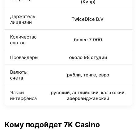
(Кипр)
Держатель
TwiceDice B.V.
лицензии
Количество
более 7 000
слотов
Провайдеры
около 98 студий
Валюты
рубли, тенге, евро
счета
Языки
русский, английский, казахский,
интерфейса
азербайджанский
Кому подойдет 7K Casino