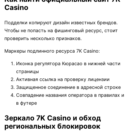
Casino
Подделки копируют дизайн известных брендов.
Чтобы не попасть на фишинговый ресурс, стоит
проверить несколько признаков.
Маркеры подлинного ресурса 7K Casino:
Иконка регулятора Кюрасао в нижней части
страницы
Активная ссылка на проверку лицензии
Защищенное соединение в адресной строке
Совпадение названия оператора в правилах и
в футере
Зеркало 7K Casino и обход
региональных блокировок