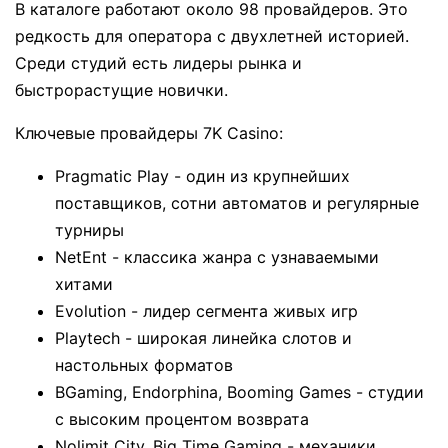
В каталоге работают около 98 провайдеров. Это
редкость для оператора с двухлетней историей.
Среди студий есть лидеры рынка и
быстрорастущие новички.
Ключевые провайдеры 7K Casino:
Pragmatic Play - один из крупнейших
поставщиков, сотни автоматов и регулярные
турниры
NetEnt - классика жанра с узнаваемыми
хитами
Evolution - лидер сегмента живых игр
Playtech - широкая линейка слотов и
настольных форматов
BGaming, Endorphina, Booming Games - студии
с высоким процентом возврата
Nolimit City, Big Time Gaming - механики