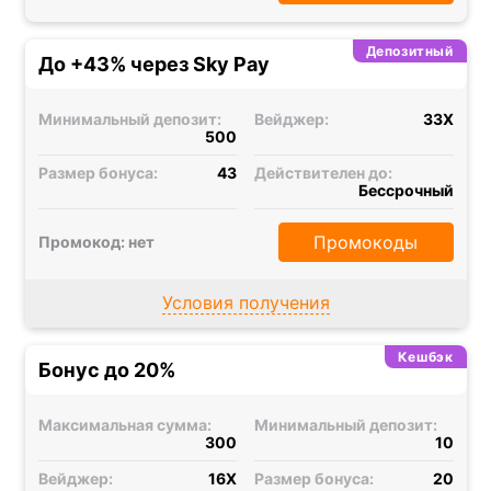
Депозитный
До +43% через Sky Pay
Минимальный депозит:
Вейджер:
33X
500
Размер бонуса:
43
Действителен до:
Бессрочный
Промокоды
Промокод: нет
Условия получения
Кешбэк
Бонус до 20%
Максимальная сумма:
Минимальный депозит:
300
10
Вейджер:
16X
Размер бонуса:
20