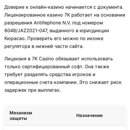
Доверие к онлайн-казино начинается с документа.
Лицензированное казино 7К работает на основании
разрешения Antillephone N.V. под номером
8048/JAZ2021-047, выданного в юрисдикции
Кюрасао. Проверить его можно по иконке
регулятора в нижней части сайта.
Лицензия в 7K Casino обязывает использовать
только сертифицированный софт. Она также
требует разделять средства игроков и
операционные счета компании. Это снижает риск
задержек при выплатах.
Механизм
Назначение
защиты