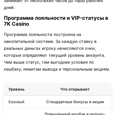
занимает от нескольких часов до пары рабочих
дней.
Программа лояльности и VIP-статусы в
7K Casino
Программа лояльности построена на
накопительной системе. За каждую ставку в
реальных деньгах игроку начисляются очки,
которые определяют текущий уровень аккаунта.
Чем выше статус, тем выгоднее условия по
кешбэку, лимитам вывода и персональным акциям.
Уровень
Что открывает
Базовый
Стандартные бонусы и акции
Повышенный кешбэк и релоад-