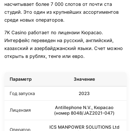
насчитывает более 7 000 слотов от почти ста
студий. Это один из крупнейших ассортиментов
среди новых операторов.
7K Casino работает по лицензии Кюрасао.
Интерфейс переведен на русский, английский,
казахский и азербайджанский языки. Счет можно
открыть в рублях, тенге или евро.
Параметр
Значение
Год запуска
2023
Antillephone N.V., Кюрасао
Лицензия
(номер 8048/JAZ2021-047)
ICS MANPOWER SOLUTIONS Ltd
Оператор