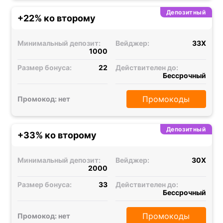
Депозитный
+22% ко второму
Минимальный депозит:
Вейджер:
33X
1000
Размер бонуса:
22
Действителен до:
Бессрочный
Промокоды
Промокод: нет
Депозитный
+33% ко второму
Минимальный депозит:
Вейджер:
30X
2000
Размер бонуса:
33
Действителен до:
Бессрочный
Промокоды
Промокод: нет