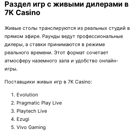
Раздел игр с живыми дилерами в
7K Casino
Живые столы транслируются из реальных студий в
прямом эфире. Раунды ведут профессиональные
дилеры, а ставки принимаются в режиме
реального времени. Этот формат сочетает
атмосферу наземного зала и удобство онлайн-
игры.
Поставщики живых игр в 7K Casino:
Evolution
Pragmatic Play Live
Playtech Live
Ezugi
Vivo Gaming