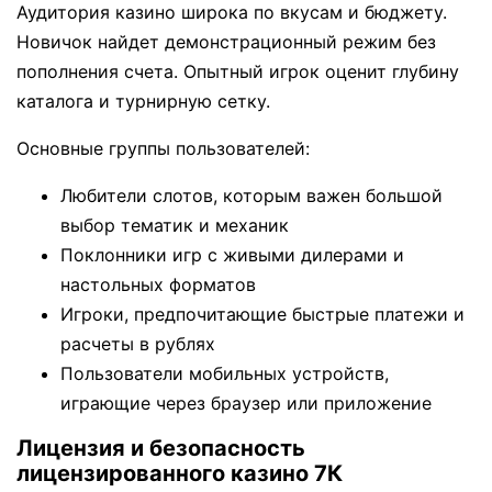
Аудитория казино широка по вкусам и бюджету.
Новичок найдет демонстрационный режим без
пополнения счета. Опытный игрок оценит глубину
каталога и турнирную сетку.
Основные группы пользователей:
Любители слотов, которым важен большой
выбор тематик и механик
Поклонники игр с живыми дилерами и
настольных форматов
Игроки, предпочитающие быстрые платежи и
расчеты в рублях
Пользователи мобильных устройств,
играющие через браузер или приложение
Лицензия и безопасность
лицензированного казино 7К