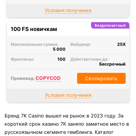
Условия получения
Бездепозитный
100 FS новичкам
Максимальная сумма:
Вейджер:
25X
5 000
Фриспины:
100
Действителен до:
Бессрочный
COPYCOD
Скопировать
Промокод:
Условия получения
Бренд 7K Casino вышел на рынок в 2023 году. За
короткий срок казино 7К заняло заметное место в
русскоязычном сегменте гемблинга. Каталог