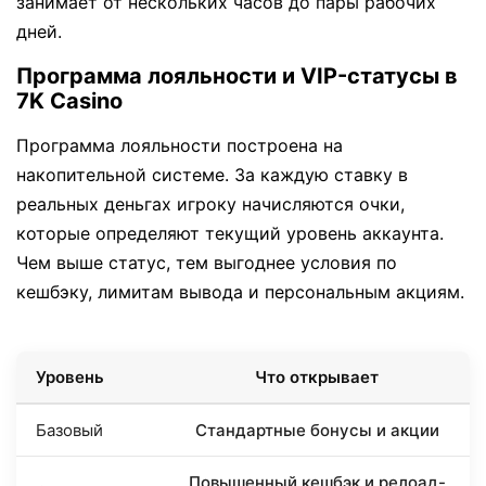
занимает от нескольких часов до пары рабочих
дней.
Программа лояльности и VIP-статусы в
7K Casino
Программа лояльности построена на
накопительной системе. За каждую ставку в
реальных деньгах игроку начисляются очки,
которые определяют текущий уровень аккаунта.
Чем выше статус, тем выгоднее условия по
кешбэку, лимитам вывода и персональным акциям.
Уровень
Что открывает
Базовый
Стандартные бонусы и акции
Повышенный кешбэк и релоад-