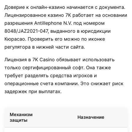
Доверие к онлайн-казино начинается с документа.
Лицензированное казино 7К работает на основании
разрешения Antillephone N.V. под номером
8048/JAZ2021-047, выданного в юрисдикции
Кюрасао. Проверить его можно по иконке
регулятора в нижней части сайта.
Лицензия в 7K Casino обязывает использовать
только сертифицированный софт. Она также
требует разделять средства игроков и
операционные счета компании. Это снижает риск
задержек при выплатах.
Механизм
Назначение
защиты