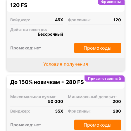
Фриспины
120 FS
Вейджер:
45X
Фриспины:
120
Действителен до:
Бессрочный
Промокоды
Промокод: нет
Условия получения
Приветственный
До 150% новичкам + 280 FS
Максимальная сумма:
Минимальный депозит:
50 000
200
Вейджер:
35X
Фриспины:
280
Промокоды
Промокод: нет