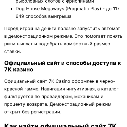
рыболовных слотов с фриспинами
Dog House Megaways (Pragmatic Play) - до 117
649 способов выигрыша
Перед игрой на деньги полезно запустить автомат
в демонстрационном режиме. Это помогает понять
ритм выплат и подобрать комфортный размер
ставки.
Официальный сайт и способы доступа к
7К казино
Официальный сайт 7K Casino оформлен в черно-
красной гамме. Навигация интуитивная, а каталог
фильтруется по провайдерам, механикам и
проценту возврата. Демонстрационный режим
открыт без регистрации.
Как найти официальный сайт 7K