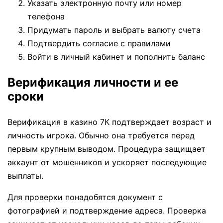
Указать электронную почту или номер
телефона
Придумать пароль и выбрать валюту счета
Подтвердить согласие с правилами
Войти в личный кабинет и пополнить баланс
Верификация личности и ее
сроки
Верификация в казино 7К подтверждает возраст и
личность игрока. Обычно она требуется перед
первым крупным выводом. Процедура защищает
аккаунт от мошенников и ускоряет последующие
выплаты.
Для проверки понадобятся документ с
фотографией и подтверждение адреса. Проверка