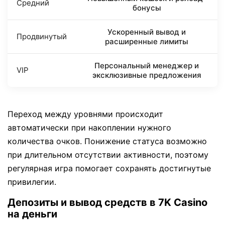
Средний
бонусы
Ускоренный вывод и
Продвинутый
расширенные лимиты
Персональный менеджер и
VIP
эксклюзивные предложения
Переход между уровнями происходит
автоматически при накоплении нужного
количества очков. Понижение статуса возможно
при длительном отсутствии активности, поэтому
регулярная игра помогает сохранять достигнутые
привилегии.
Депозиты и вывод средств в 7K Casino
на деньги