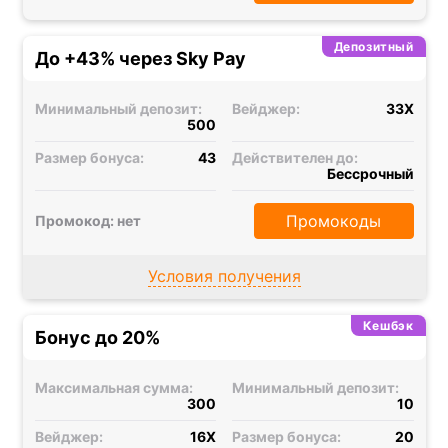
Депозитный
До +43% через Sky Pay
Минимальный депозит:
Вейджер:
33X
500
Размер бонуса:
43
Действителен до:
Бессрочный
Промокоды
Промокод: нет
Условия получения
Кешбэк
Бонус до 20%
Максимальная сумма:
Минимальный депозит:
300
10
Вейджер:
16X
Размер бонуса:
20