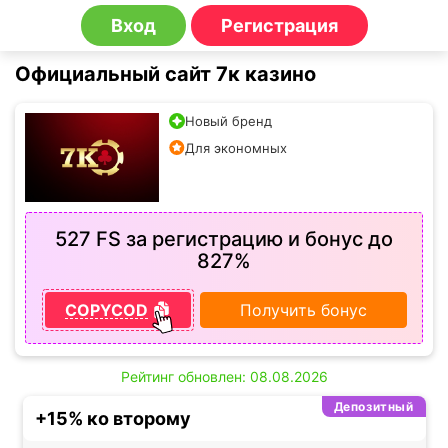
Вход
Регистрация
Официальный сайт 7к казино
Новый бренд
Для экономных
527 FS за регистрацию и бонус до
827%
COPYCOD
Получить бонус
Рейтинг обновлен: 08.08.2026
Депозитный
+15% ко второму