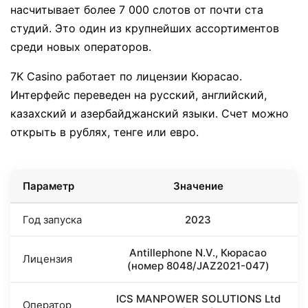
насчитывает более 7 000 слотов от почти ста
студий. Это один из крупнейших ассортиментов
среди новых операторов.
7K Casino работает по лицензии Кюрасао.
Интерфейс переведен на русский, английский,
казахский и азербайджанский языки. Счет можно
открыть в рублях, тенге или евро.
Параметр
Значение
Год запуска
2023
Antillephone N.V., Кюрасао
Лицензия
(номер 8048/JAZ2021-047)
ICS MANPOWER SOLUTIONS Ltd
Оператор