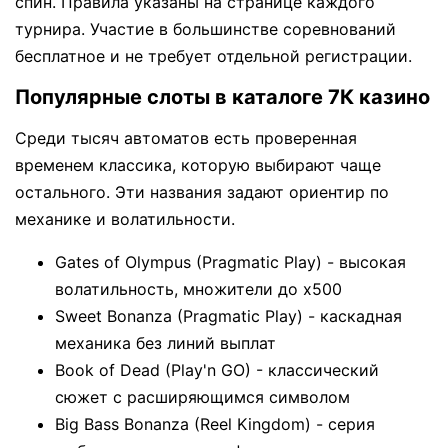
спин. Правила указаны на странице каждого
турнира. Участие в большинстве соревнований
бесплатное и не требует отдельной регистрации.
Популярные слоты в каталоге 7К казино
Среди тысяч автоматов есть проверенная
временем классика, которую выбирают чаще
остального. Эти названия задают ориентир по
механике и волатильности.
Gates of Olympus (Pragmatic Play) - высокая
волатильность, множители до x500
Sweet Bonanza (Pragmatic Play) - каскадная
механика без линий выплат
Book of Dead (Play'n GO) - классический
сюжет с расширяющимся символом
Big Bass Bonanza (Reel Kingdom) - серия