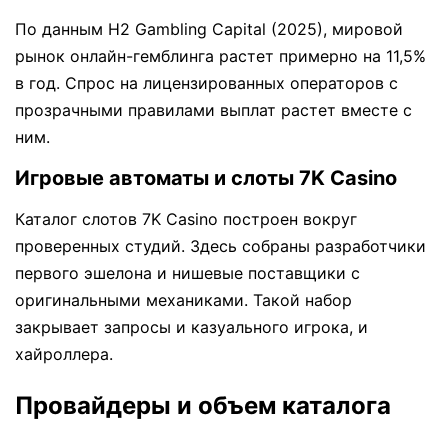
По данным H2 Gambling Capital (2025), мировой
рынок онлайн-гемблинга растет примерно на 11,5%
в год. Спрос на лицензированных операторов с
прозрачными правилами выплат растет вместе с
ним.
Игровые автоматы и слоты 7K Casino
Каталог слотов 7K Casino построен вокруг
проверенных студий. Здесь собраны разработчики
первого эшелона и нишевые поставщики с
оригинальными механиками. Такой набор
закрывает запросы и казуального игрока, и
хайроллера.
Провайдеры и объем каталога