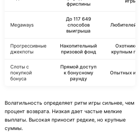
игры
фриспины
До 117 649
Megaways
способов
Любителей 
выигрыша
Прогрессивные
Накопительный
Охотников
джекпоты
призовой фонд
крупным пр
Слоты с
Прямой доступ
покупкой
к бонусному
Опытных иг
бонуса
раунду
Волатильность определяет ритм игры сильнее, чем
процент возврата. Низкая дает частые мелкие
выплаты. Высокая приносит редкие, но крупные
суммы.