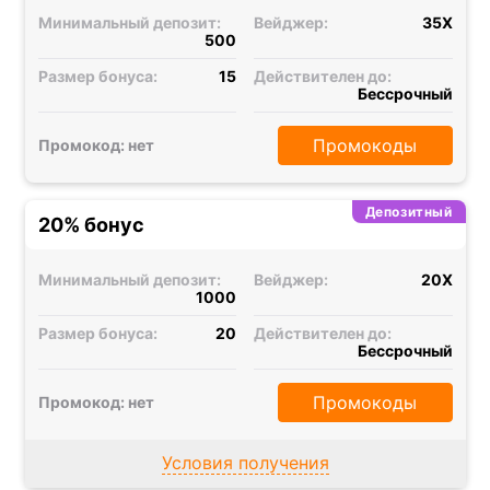
Минимальный депозит:
Вейджер:
35X
500
Размер бонуса:
15
Действителен до:
Бессрочный
Промокоды
Промокод: нет
Депозитный
20% бонус
Минимальный депозит:
Вейджер:
20X
1000
Размер бонуса:
20
Действителен до:
Бессрочный
Промокоды
Промокод: нет
Условия получения