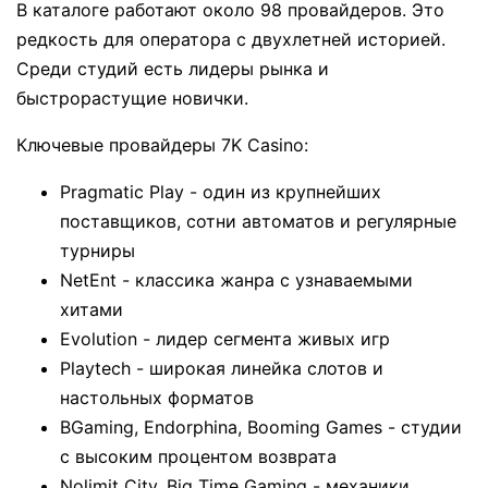
В каталоге работают около 98 провайдеров. Это
редкость для оператора с двухлетней историей.
Среди студий есть лидеры рынка и
быстрорастущие новички.
Ключевые провайдеры 7K Casino:
Pragmatic Play - один из крупнейших
поставщиков, сотни автоматов и регулярные
турниры
NetEnt - классика жанра с узнаваемыми
хитами
Evolution - лидер сегмента живых игр
Playtech - широкая линейка слотов и
настольных форматов
BGaming, Endorphina, Booming Games - студии
с высоким процентом возврата
Nolimit City, Big Time Gaming - механики