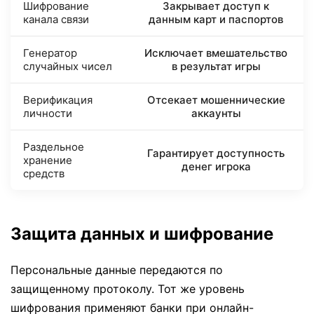
Шифрование
Закрывает доступ к
канала связи
данным карт и паспортов
Генератор
Исключает вмешательство
случайных чисел
в результат игры
Верификация
Отсекает мошеннические
личности
аккаунты
Раздельное
Гарантирует доступность
хранение
денег игрока
средств
Защита данных и шифрование
Персональные данные передаются по
защищенному протоколу. Тот же уровень
шифрования применяют банки при онлайн-