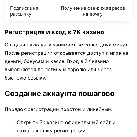
Подписка на
Получение свежих адресов
рассылку
на почту
Регистрация и вход в 7К казино
Создание аккаунта занимает не более двух минут.
После регистрации открывается доступ к игре на
деньги, бонусам и кассе. Вход в 7К казино
выполняется по логину и паролю или через
быструю ссылку.
Создание аккаунта пошагово
Порядок регистрации простой и линейный:
Открыть 7к казино официальный сайт и
нажать кнопку регистрации