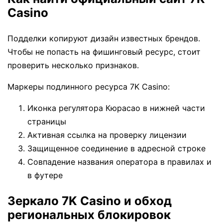
Casino
Подделки копируют дизайн известных брендов.
Чтобы не попасть на фишинговый ресурс, стоит
проверить несколько признаков.
Маркеры подлинного ресурса 7K Casino:
Иконка регулятора Кюрасао в нижней части
страницы
Активная ссылка на проверку лицензии
Защищенное соединение в адресной строке
Совпадение названия оператора в правилах и
в футере
Зеркало 7K Casino и обход
региональных блокировок