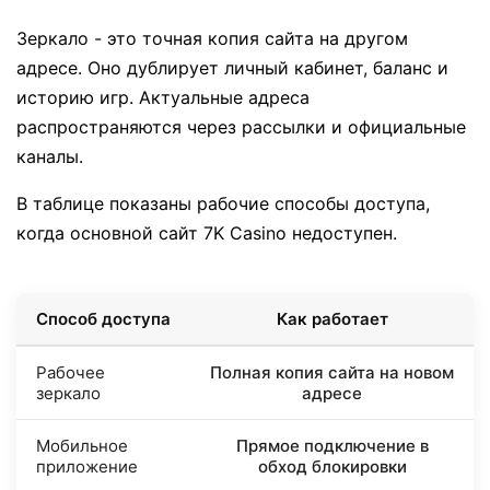
Зеркало - это точная копия сайта на другом
адресе. Оно дублирует личный кабинет, баланс и
историю игр. Актуальные адреса
распространяются через рассылки и официальные
каналы.
В таблице показаны рабочие способы доступа,
когда основной сайт 7K Casino недоступен.
Способ доступа
Как работает
Рабочее
Полная копия сайта на новом
зеркало
адресе
Мобильное
Прямое подключение в
приложение
обход блокировки