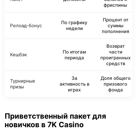
фриспины
Процент от
По графику
Релоад-бонус
суммы
недели
пополнения
Возврат
По итогам
части
Кешбэк
периода
проигранных
средств
За
Доля общего
Турнирные
активность в
призового
призы
играх
фонда
Приветственный пакет для
новичков в 7K Casino