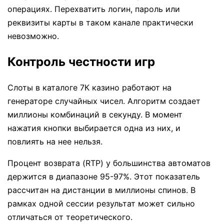
операциях. Перехватить логин, пароль или
реквизиты карты в таком канале практически
невозможно.
Контроль честности игр
Слоты в каталоге 7К казино работают на
генераторе случайных чисел. Алгоритм создает
миллионы комбинаций в секунду. В момент
нажатия кнопки выбирается одна из них, и
повлиять на нее нельзя.
Процент возврата (RTP) у большинства автоматов
держится в диапазоне 95-97%. Этот показатель
рассчитан на дистанции в миллионы спинов. В
рамках одной сессии результат может сильно
отличаться от теоретического.