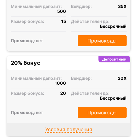
Минимальный депозит:
Вейджер:
35X
500
Размер бонуса:
15
Действителен до:
Бессрочный
Промокоды
Промокод: нет
Депозитный
20% бонус
Минимальный депозит:
Вейджер:
20X
1000
Размер бонуса:
20
Действителен до:
Бессрочный
Промокоды
Промокод: нет
Условия получения