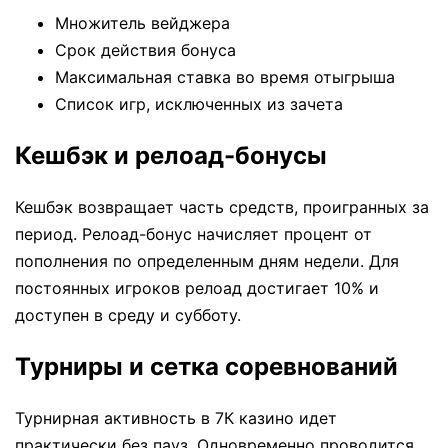
Множитель вейджера
Срок действия бонуса
Максимальная ставка во время отыгрыша
Список игр, исключенных из зачета
Кешбэк и релоад-бонусы
Кешбэк возвращает часть средств, проигранных за
период. Релоад-бонус начисляет процент от
пополнения по определенным дням недели. Для
постоянных игроков релоад достигает 10% и
доступен в среду и субботу.
Турниры и сетка соревнований
Турнирная активность в 7К казино идет
практически без пауз. Одновременно проводится