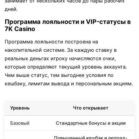
занимает от нескольких часов до пары рабочих
дней.
Программа лояльности и VIP-статусы в
7K Casino
Программа лояльности построена на
накопительной системе. За каждую ставку в
реальных деньгах игроку начисляются очки,
которые определяют текущий уровень аккаунта.
Чем выше статус, тем выгоднее условия по
кешбэку, лимитам вывода и персональным акциям.
Уровень
Что открывает
Базовый
Стандартные бонусы и акции
Повышенный кешбэк и релоад-