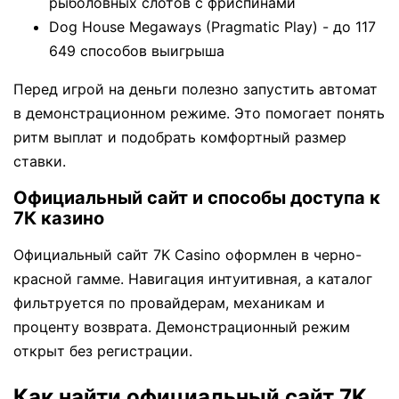
рыболовных слотов с фриспинами
Dog House Megaways (Pragmatic Play) - до 117
649 способов выигрыша
Перед игрой на деньги полезно запустить автомат
в демонстрационном режиме. Это помогает понять
ритм выплат и подобрать комфортный размер
ставки.
Официальный сайт и способы доступа к
7К казино
Официальный сайт 7K Casino оформлен в черно-
красной гамме. Навигация интуитивная, а каталог
фильтруется по провайдерам, механикам и
проценту возврата. Демонстрационный режим
открыт без регистрации.
Как найти официальный сайт 7K