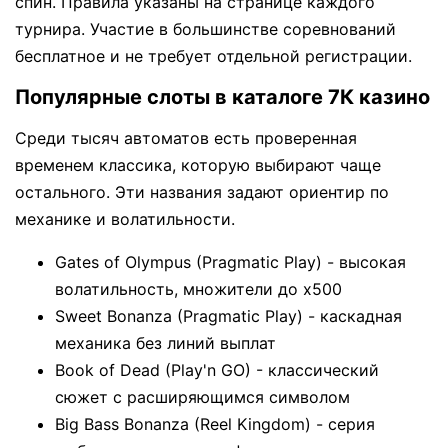
спин. Правила указаны на странице каждого
турнира. Участие в большинстве соревнований
бесплатное и не требует отдельной регистрации.
Популярные слоты в каталоге 7К казино
Среди тысяч автоматов есть проверенная
временем классика, которую выбирают чаще
остального. Эти названия задают ориентир по
механике и волатильности.
Gates of Olympus (Pragmatic Play) - высокая
волатильность, множители до x500
Sweet Bonanza (Pragmatic Play) - каскадная
механика без линий выплат
Book of Dead (Play'n GO) - классический
сюжет с расширяющимся символом
Big Bass Bonanza (Reel Kingdom) - серия