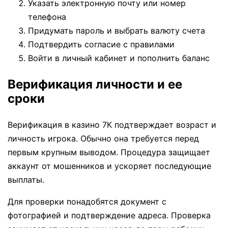
Указать электронную почту или номер
телефона
Придумать пароль и выбрать валюту счета
Подтвердить согласие с правилами
Войти в личный кабинет и пополнить баланс
Верификация личности и ее
сроки
Верификация в казино 7К подтверждает возраст и
личность игрока. Обычно она требуется перед
первым крупным выводом. Процедура защищает
аккаунт от мошенников и ускоряет последующие
выплаты.
Для проверки понадобятся документ с
фотографией и подтверждение адреса. Проверка