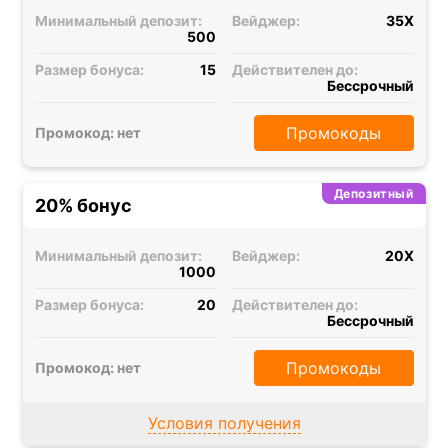
Минимальный депозит:
Вейджер:
35X
500
Размер бонуса:
15
Действителен до:
Бессрочный
Промокоды
Промокод: нет
Депозитный
20% бонус
Минимальный депозит:
Вейджер:
20X
1000
Размер бонуса:
20
Действителен до:
Бессрочный
Промокоды
Промокод: нет
Условия получения