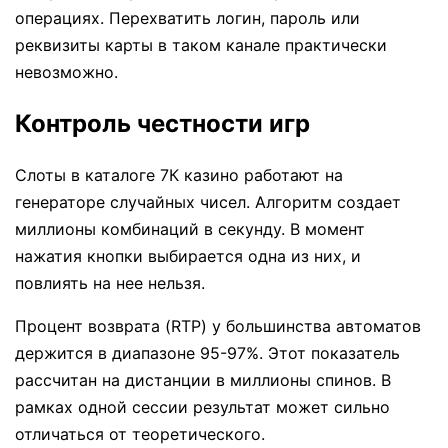
операциях. Перехватить логин, пароль или
реквизиты карты в таком канале практически
невозможно.
Контроль честности игр
Слоты в каталоге 7К казино работают на
генераторе случайных чисел. Алгоритм создает
миллионы комбинаций в секунду. В момент
нажатия кнопки выбирается одна из них, и
повлиять на нее нельзя.
Процент возврата (RTP) у большинства автоматов
держится в диапазоне 95-97%. Этот показатель
рассчитан на дистанции в миллионы спинов. В
рамках одной сессии результат может сильно
отличаться от теоретического.