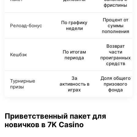
фриспины
Процент от
По графику
Релоад-бонус
суммы
недели
пополнения
Возврат
По итогам
части
Кешбэк
периода
проигранных
средств
За
Доля общего
Турнирные
активность в
призового
призы
играх
фонда
Приветственный пакет для
новичков в 7K Casino