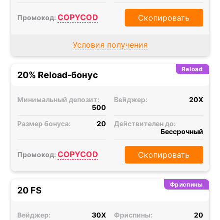
COPYCOD
Скопировать
Промокод:
Условия получения
Reload
20% Reload-бонус
Минимальный депозит:
Вейджер:
20X
500
Размер бонуса:
20
Действителен до:
Бессрочный
COPYCOD
Скопировать
Промокод:
Фриспины
20 FS
Вейджер:
30X
Фриспины:
20