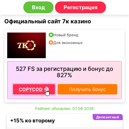
Вход
Регистрация
Официальный сайт 7к казино
Новый бренд
Для экономных
527 FS за регистрацию и бонус до
827%
COPYCOD
Получить бонус
Рейтинг обновлен: 07.08.2026
Депозитный
+15% ко второму