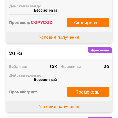
Действителен до:
Бессрочный
COPYCOD
Скопировать
Промокод:
Условия получения
Фриспины
20 FS
Вейджер:
30X
Фриспины:
20
Действителен до:
Бессрочный
Промокоды
Промокод: нет
Условия получения