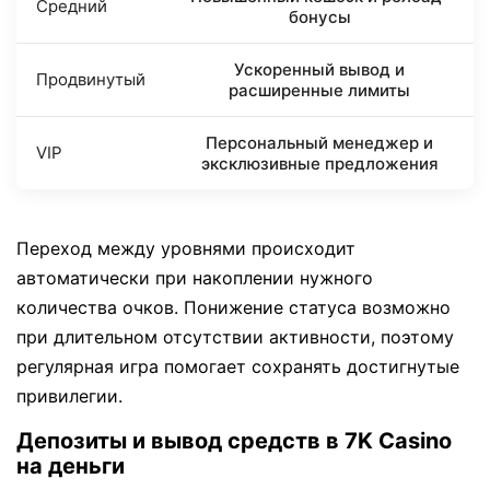
Средний
бонусы
Ускоренный вывод и
Продвинутый
расширенные лимиты
Персональный менеджер и
VIP
эксклюзивные предложения
Переход между уровнями происходит
автоматически при накоплении нужного
количества очков. Понижение статуса возможно
при длительном отсутствии активности, поэтому
регулярная игра помогает сохранять достигнутые
привилегии.
Депозиты и вывод средств в 7K Casino
на деньги