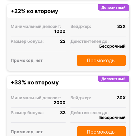
Депозитный
+22% ко второму
Минимальный депозит:
Вейджер:
33X
1000
Размер бонуса:
22
Действителен до:
Бессрочный
Промокоды
Промокод: нет
Депозитный
+33% ко второму
Минимальный депозит:
Вейджер:
30X
2000
Размер бонуса:
33
Действителен до:
Бессрочный
Промокоды
Промокод: нет