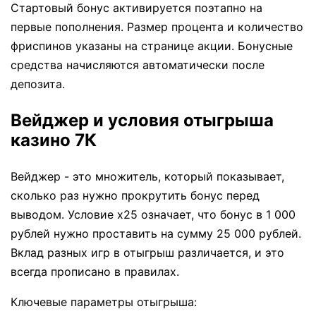
Стартовый бонус активируется поэтапно на
первые пополнения. Размер процента и количество
фриспинов указаны на странице акции. Бонусные
средства начисляются автоматически после
депозита.
Вейджер и условия отыгрыша
казино 7К
Вейджер - это множитель, который показывает,
сколько раз нужно прокрутить бонус перед
выводом. Условие x25 означает, что бонус в 1 000
рублей нужно проставить на сумму 25 000 рублей.
Вклад разных игр в отыгрыш различается, и это
всегда прописано в правилах.
Ключевые параметры отыгрыша: