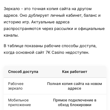
Зеркало - это точная копия сайта на другом
адресе. Оно дублирует личный кабинет, баланс и
историю игр. Актуальные адреса
распространяются через рассылки и официальные
каналы.
В таблице показаны рабочие способы доступа,
когда основной сайт 7K Casino недоступен.
Способ доступа
Как работает
Рабочее
Полная копия сайта на новом
зеркало
адресе
Мобильное
Прямое подключение в
приложение
обход блокировки