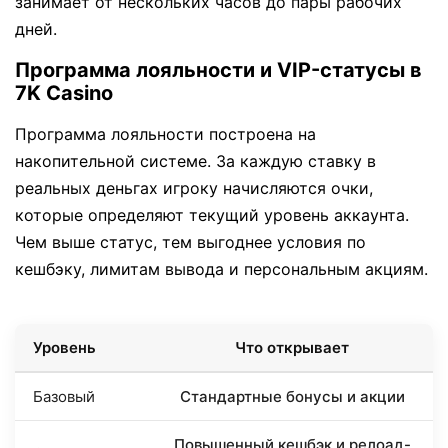
занимает от нескольких часов до пары рабочих
дней.
Программа лояльности и VIP-статусы в
7K Casino
Программа лояльности построена на
накопительной системе. За каждую ставку в
реальных деньгах игроку начисляются очки,
которые определяют текущий уровень аккаунта.
Чем выше статус, тем выгоднее условия по
кешбэку, лимитам вывода и персональным акциям.
Уровень
Что открывает
Базовый
Стандартные бонусы и акции
Повышенный кешбэк и релоад-