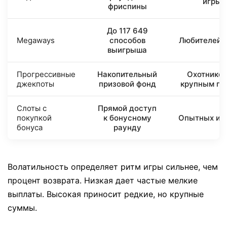
игры
фриспины
До 117 649
Megaways
способов
Любителей 
выигрыша
Прогрессивные
Накопительный
Охотников
джекпоты
призовой фонд
крупным пр
Слоты с
Прямой доступ
покупкой
к бонусному
Опытных иг
бонуса
раунду
Волатильность определяет ритм игры сильнее, чем
процент возврата. Низкая дает частые мелкие
выплаты. Высокая приносит редкие, но крупные
суммы.