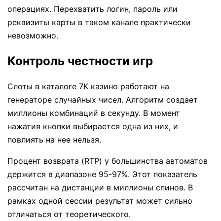
операциях. Перехватить логин, пароль или
реквизиты карты в таком канале практически
невозможно.
Контроль честности игр
Слоты в каталоге 7К казино работают на
генераторе случайных чисел. Алгоритм создает
миллионы комбинаций в секунду. В момент
нажатия кнопки выбирается одна из них, и
повлиять на нее нельзя.
Процент возврата (RTP) у большинства автоматов
держится в диапазоне 95-97%. Этот показатель
рассчитан на дистанции в миллионы спинов. В
рамках одной сессии результат может сильно
отличаться от теоретического.