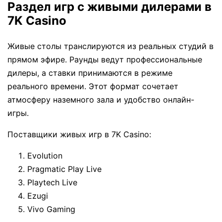
Раздел игр с живыми дилерами в
7K Casino
Живые столы транслируются из реальных студий в
прямом эфире. Раунды ведут профессиональные
дилеры, а ставки принимаются в режиме
реального времени. Этот формат сочетает
атмосферу наземного зала и удобство онлайн-
игры.
Поставщики живых игр в 7K Casino:
Evolution
Pragmatic Play Live
Playtech Live
Ezugi
Vivo Gaming