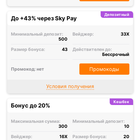
Депозитный
До +43% через Sky Pay
Минимальный депозит:
Вейджер:
33X
500
Размер бонуса:
43
Действителен до:
Бессрочный
Промокоды
Промокод: нет
Условия получения
Кешбэк
Бонус до 20%
Максимальная сумма:
Минимальный депозит:
300
10
Вейджер:
16X
Размер бонуса:
20