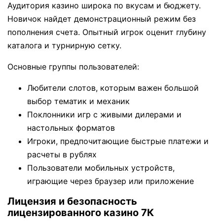
Аудитория казино широка по вкусам и бюджету.
Новичок найдет демонстрационный режим без
пополнения счета. Опытный игрок оценит глубину
каталога и турнирную сетку.
Основные группы пользователей:
Любители слотов, которым важен большой
выбор тематик и механик
Поклонники игр с живыми дилерами и
настольных форматов
Игроки, предпочитающие быстрые платежи и
расчеты в рублях
Пользователи мобильных устройств,
играющие через браузер или приложение
Лицензия и безопасность
лицензированного казино 7К