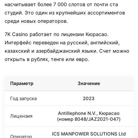
насчитывает более 7 000 слотов от почти ста
студий. Это один из крупнейших ассортиментов
среди новых операторов.
7K Casino работает по лицензии Кюрасао.
Интерфейс переведен на русский, английский,
казахский и азербайджанский языки. Счет можно
открыть в рублях, тенге или евро.
Параметр
Значение
Год запуска
2023
Antillephone N.V., Кюрасао
Лицензия
(номер 8048/JAZ2021-047)
ICS MANPOWER SOLUTIONS Ltd
Оператор