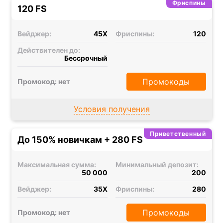
Фриспины
120 FS
Вейджер:
45X
Фриспины:
120
Действителен до:
Бессрочный
Промокоды
Промокод: нет
Условия получения
Приветственный
До 150% новичкам + 280 FS
Максимальная сумма:
Минимальный депозит:
50 000
200
Вейджер:
35X
Фриспины:
280
Промокоды
Промокод: нет