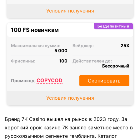
Условия получения
Бездепозитный
100 FS новичкам
Максимальная сумма:
Вейджер:
25X
5 000
Фриспины:
100
Действителен до:
Бессрочный
COPYCOD
Скопировать
Промокод:
Условия получения
Бренд 7K Casino вышел на рынок в 2023 году. За
короткий срок казино 7К заняло заметное место в
русскоязычном сегменте гемблинга. Каталог