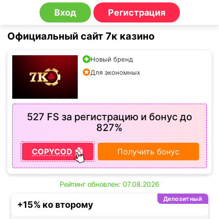
Вход
Регистрация
Официальный сайт 7к казино
Новый бренд
Для экономных
527 FS за регистрацию и бонус до
827%
COPYCOD
Получить бонус
Рейтинг обновлен: 07.08.2026
Депозитный
+15% ко второму