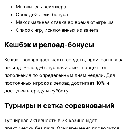
Множитель вейджера
Срок действия бонуса
Максимальная ставка во время отыгрыша
Список игр, исключенных из зачета
Кешбэк и релоад-бонусы
Кешбэк возвращает часть средств, проигранных за
период. Релоад-бонус начисляет процент от
пополнения по определенным дням недели. Для
постоянных игроков релоад достигает 10% и
доступен в среду и субботу.
Турниры и сетка соревнований
Турнирная активность в 7К казино идет
практически без пауз. Одновременно проводится