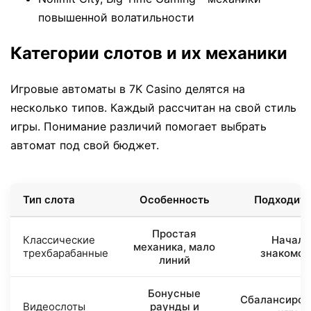
повышенной волатильности
Категории слотов и их механики
Игровые автоматы в 7K Casino делятся на
несколько типов. Каждый рассчитан на свой стиль
игры. Понимание различий помогает выбрать
автомат под свой бюджет.
Тип слота
Особенность
Подходит 
Простая
Классические
Начала
механика, мало
трехбарабанные
знакомст
линий
Бонусные
Сбалансиров
Видеослоты
раунды и