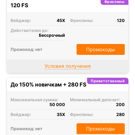
Фриспины
120 FS
Вейджер:
45X
Фриспины:
120
Действителен до:
Бессрочный
Промокоды
Промокод: нет
Условия получения
Приветственный
До 150% новичкам + 280 FS
Максимальная сумма:
Минимальный депозит:
50 000
200
Вейджер:
35X
Фриспины:
280
Промокоды
Промокод: нет