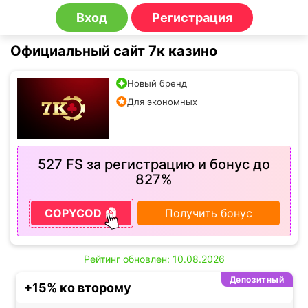
Вход
Регистрация
Официальный сайт 7к казино
Новый бренд
Для экономных
527 FS за регистрацию и бонус до
827%
COPYCOD
Получить бонус
Рейтинг обновлен: 10.08.2026
Депозитный
+15% ко второму