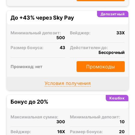
Депозитный
До +43% через Sky Pay
Минимальный депозит:
Вейджер:
33X
500
Размер бонуса:
43
Действителен до:
Бессрочный
Промокоды
Промокод: нет
Условия получения
Кешбэк
Бонус до 20%
Максимальная сумма:
Минимальный депозит:
300
10
Вейджер:
16X
Размер бонуса:
20