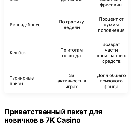
фриспины
Процент от
По графику
Релоад-бонус
суммы
недели
пополнения
Возврат
По итогам
части
Кешбэк
периода
проигранных
средств
За
Доля общего
Турнирные
активность в
призового
призы
играх
фонда
Приветственный пакет для
новичков в 7K Casino