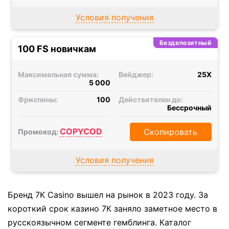
Условия получения
Бездепозитный
100 FS новичкам
Максимальная сумма:
Вейджер:
25X
5 000
Фриспины:
100
Действителен до:
Бессрочный
COPYCOD
Скопировать
Промокод:
Условия получения
Бренд 7K Casino вышел на рынок в 2023 году. За
короткий срок казино 7К заняло заметное место в
русскоязычном сегменте гемблинга. Каталог