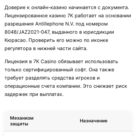
Доверие к онлайн-казино начинается с документа.
Лицензированное казино 7К работает на основании
разрешения Antillephone N.V. под номером
8048/JAZ2021-047, выданного в юрисдикции
Кюрасао. Проверить его можно по иконке
регулятора в нижней части сайта.
Лицензия в 7K Casino обязывает использовать
только сертифицированный софт. Она также
требует разделять средства игроков и
операционные счета компании. Это снижает риск
задержек при выплатах.
Механизм
Назначение
защиты