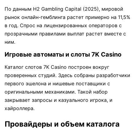
По данным H2 Gambling Capital (2025), мировой
рынок онлайн-гемблинга растет примерно на 11,5%
в год. Спрос на лицензированных операторов с
прозрачными правилами выплат растет вместе с
ним.
Игровые автоматы и слоты 7K Casino
Каталог слотов 7K Casino построен вокруг
проверенных студий. Здесь собраны разработчики
первого эшелона и нишевые поставщики с
оригинальными механиками. Такой набор
закрывает запросы и казуального игрока, и
хайроллера.
Провайдеры и объем каталога