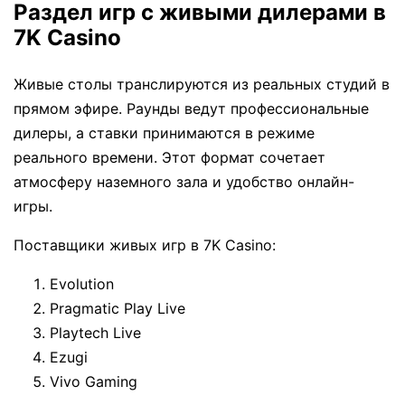
Раздел игр с живыми дилерами в
7K Casino
Живые столы транслируются из реальных студий в
прямом эфире. Раунды ведут профессиональные
дилеры, а ставки принимаются в режиме
реального времени. Этот формат сочетает
атмосферу наземного зала и удобство онлайн-
игры.
Поставщики живых игр в 7K Casino:
Evolution
Pragmatic Play Live
Playtech Live
Ezugi
Vivo Gaming