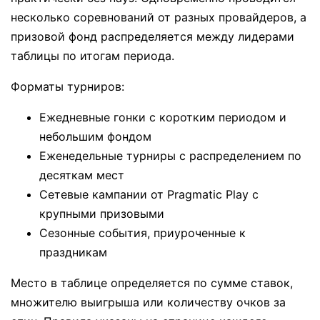
несколько соревнований от разных провайдеров, а
призовой фонд распределяется между лидерами
таблицы по итогам периода.
Форматы турниров:
Ежедневные гонки с коротким периодом и
небольшим фондом
Еженедельные турниры с распределением по
десяткам мест
Сетевые кампании от Pragmatic Play с
крупными призовыми
Сезонные события, приуроченные к
праздникам
Место в таблице определяется по сумме ставок,
множителю выигрыша или количеству очков за