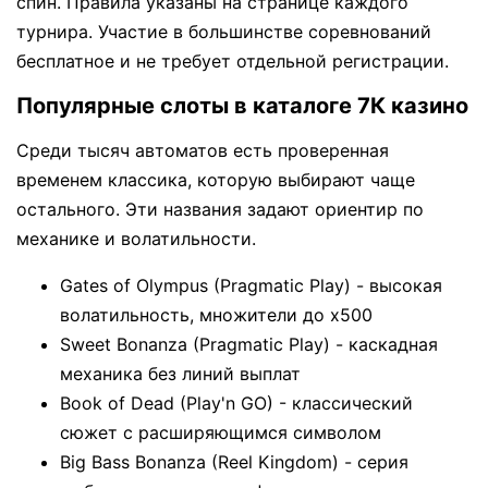
спин. Правила указаны на странице каждого
турнира. Участие в большинстве соревнований
бесплатное и не требует отдельной регистрации.
Популярные слоты в каталоге 7К казино
Среди тысяч автоматов есть проверенная
временем классика, которую выбирают чаще
остального. Эти названия задают ориентир по
механике и волатильности.
Gates of Olympus (Pragmatic Play) - высокая
волатильность, множители до x500
Sweet Bonanza (Pragmatic Play) - каскадная
механика без линий выплат
Book of Dead (Play'n GO) - классический
сюжет с расширяющимся символом
Big Bass Bonanza (Reel Kingdom) - серия