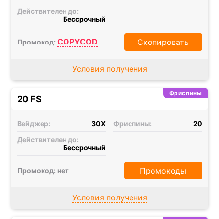
Действителен до:
Бессрочный
COPYCOD
Скопировать
Промокод:
Условия получения
Фриспины
20 FS
Вейджер:
30X
Фриспины:
20
Действителен до:
Бессрочный
Промокоды
Промокод: нет
Условия получения