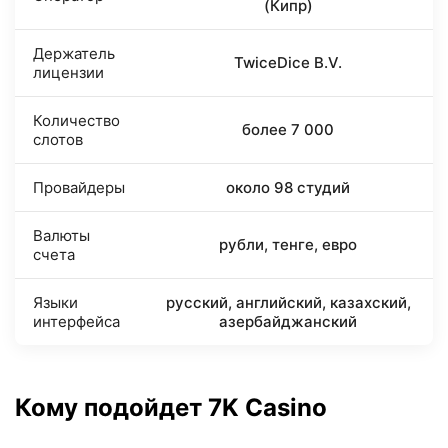
(Кипр)
Держатель
TwiceDice B.V.
лицензии
Количество
более 7 000
слотов
Провайдеры
около 98 студий
Валюты
рубли, тенге, евро
счета
Языки
русский, английский, казахский,
интерфейса
азербайджанский
Кому подойдет 7K Casino