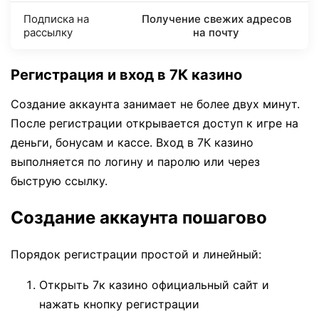
Подписка на
Получение свежих адресов
рассылку
на почту
Регистрация и вход в 7К казино
Создание аккаунта занимает не более двух минут.
После регистрации открывается доступ к игре на
деньги, бонусам и кассе. Вход в 7К казино
выполняется по логину и паролю или через
быструю ссылку.
Создание аккаунта пошагово
Порядок регистрации простой и линейный:
Открыть 7к казино официальный сайт и
нажать кнопку регистрации