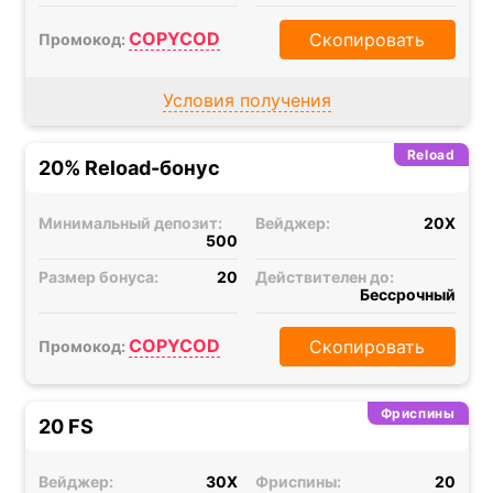
COPYCOD
Скопировать
Промокод:
Условия получения
Reload
20% Reload-бонус
Минимальный депозит:
Вейджер:
20X
500
Размер бонуса:
20
Действителен до:
Бессрочный
COPYCOD
Скопировать
Промокод:
Фриспины
20 FS
Вейджер:
30X
Фриспины:
20