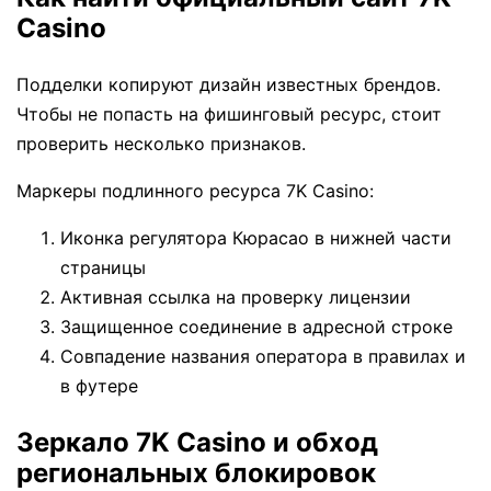
Casino
Подделки копируют дизайн известных брендов.
Чтобы не попасть на фишинговый ресурс, стоит
проверить несколько признаков.
Маркеры подлинного ресурса 7K Casino:
Иконка регулятора Кюрасао в нижней части
страницы
Активная ссылка на проверку лицензии
Защищенное соединение в адресной строке
Совпадение названия оператора в правилах и
в футере
Зеркало 7K Casino и обход
региональных блокировок