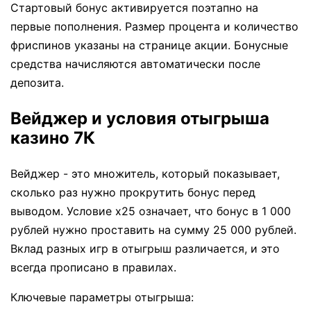
Стартовый бонус активируется поэтапно на
первые пополнения. Размер процента и количество
фриспинов указаны на странице акции. Бонусные
средства начисляются автоматически после
депозита.
Вейджер и условия отыгрыша
казино 7К
Вейджер - это множитель, который показывает,
сколько раз нужно прокрутить бонус перед
выводом. Условие x25 означает, что бонус в 1 000
рублей нужно проставить на сумму 25 000 рублей.
Вклад разных игр в отыгрыш различается, и это
всегда прописано в правилах.
Ключевые параметры отыгрыша: