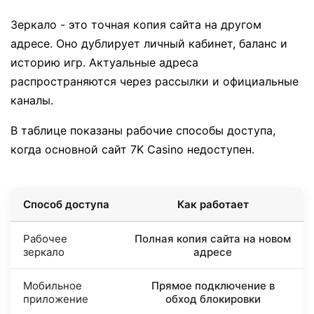
Зеркало - это точная копия сайта на другом
адресе. Оно дублирует личный кабинет, баланс и
историю игр. Актуальные адреса
распространяются через рассылки и официальные
каналы.
В таблице показаны рабочие способы доступа,
когда основной сайт 7K Casino недоступен.
Способ доступа
Как работает
Рабочее
Полная копия сайта на новом
зеркало
адресе
Мобильное
Прямое подключение в
приложение
обход блокировки