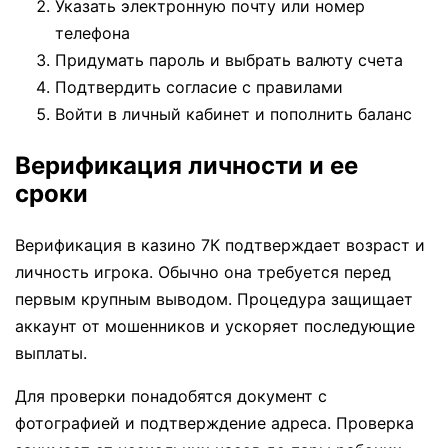
Указать электронную почту или номер
телефона
Придумать пароль и выбрать валюту счета
Подтвердить согласие с правилами
Войти в личный кабинет и пополнить баланс
Верификация личности и ее
сроки
Верификация в казино 7К подтверждает возраст и
личность игрока. Обычно она требуется перед
первым крупным выводом. Процедура защищает
аккаунт от мошенников и ускоряет последующие
выплаты.
Для проверки понадобятся документ с
фотографией и подтверждение адреса. Проверка