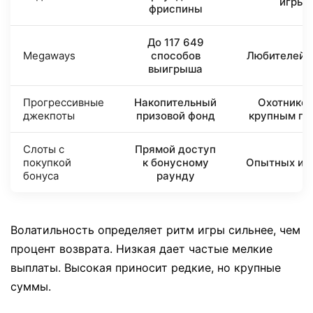
игры
фриспины
До 117 649
Megaways
способов
Любителей 
выигрыша
Прогрессивные
Накопительный
Охотников
джекпоты
призовой фонд
крупным пр
Слоты с
Прямой доступ
покупкой
к бонусному
Опытных иг
бонуса
раунду
Волатильность определяет ритм игры сильнее, чем
процент возврата. Низкая дает частые мелкие
выплаты. Высокая приносит редкие, но крупные
суммы.