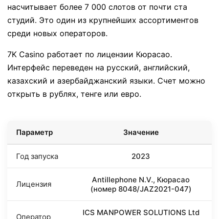
насчитывает более 7 000 слотов от почти ста
студий. Это один из крупнейших ассортиментов
среди новых операторов.
7K Casino работает по лицензии Кюрасао.
Интерфейс переведен на русский, английский,
казахский и азербайджанский языки. Счет можно
открыть в рублях, тенге или евро.
Параметр
Значение
Год запуска
2023
Antillephone N.V., Кюрасао
Лицензия
(номер 8048/JAZ2021-047)
ICS MANPOWER SOLUTIONS Ltd
Оператор