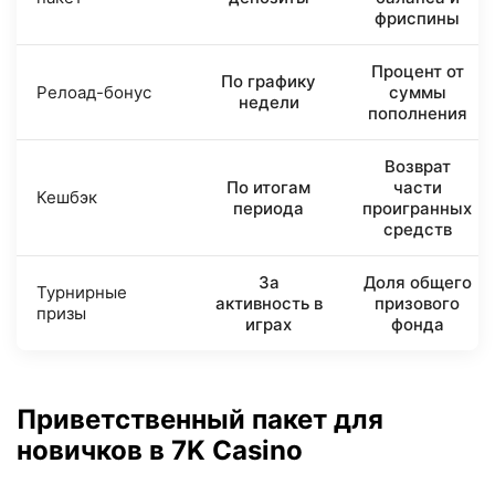
фриспины
Процент от
По графику
Релоад-бонус
суммы
недели
пополнения
Возврат
По итогам
части
Кешбэк
периода
проигранных
средств
За
Доля общего
Турнирные
активность в
призового
призы
играх
фонда
Приветственный пакет для
новичков в 7K Casino