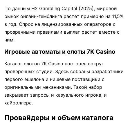
По данным H2 Gambling Capital (2025), мировой
рынок онлайн-гемблинга растет примерно на 11,5%
в год. Спрос на лицензированных операторов с
прозрачными правилами выплат растет вместе с
ним.
Игровые автоматы и слоты 7K Casino
Каталог слотов 7K Casino построен вокруг
проверенных студий. Здесь собраны разработчики
первого эшелона и нишевые поставщики с
оригинальными механиками. Такой набор
закрывает запросы и казуального игрока, и
хайроллера.
Провайдеры и объем каталога