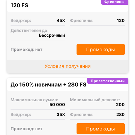
Фриспины
120 FS
Вейджер:
45X
Фриспины:
120
Действителен до:
Бессрочный
Промокоды
Промокод: нет
Условия получения
Приветственный
До 150% новичкам + 280 FS
Максимальная сумма:
Минимальный депозит:
50 000
200
Вейджер:
35X
Фриспины:
280
Промокоды
Промокод: нет