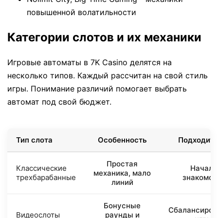
повышенной волатильности
Категории слотов и их механики
Игровые автоматы в 7K Casino делятся на
несколько типов. Каждый рассчитан на свой стиль
игры. Понимание различий помогает выбрать
автомат под свой бюджет.
Тип слота
Особенность
Подходит 
Простая
Классические
Начала
механика, мало
трехбарабанные
знакомст
линий
Бонусные
Сбалансиров
Видеослоты
раунды и