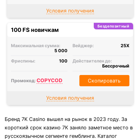
Условия получения
Бездепозитный
100 FS новичкам
Максимальная сумма:
Вейджер:
25X
5 000
Фриспины:
100
Действителен до:
Бессрочный
COPYCOD
Скопировать
Промокод:
Условия получения
Бренд 7K Casino вышел на рынок в 2023 году. За
короткий срок казино 7К заняло заметное место в
русскоязычном сегменте гемблинга. Каталог