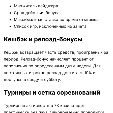
Множитель вейджера
Срок действия бонуса
Максимальная ставка во время отыгрыша
Список игр, исключенных из зачета
Кешбэк и релоад-бонусы
Кешбэк возвращает часть средств, проигранных за
период. Релоад-бонус начисляет процент от
пополнения по определенным дням недели. Для
постоянных игроков релоад достигает 10% и
доступен в среду и субботу.
Турниры и сетка соревнований
Турнирная активность в 7К казино идет
практически без пауз. Одновременно проводится