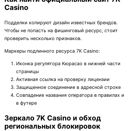
Casino
Подделки копируют дизайн известных брендов.
Чтобы не попасть на фишинговый ресурс, стоит
проверить несколько признаков.
Маркеры подлинного ресурса 7K Casino:
Иконка регулятора Кюрасао в нижней части
страницы
Активная ссылка на проверку лицензии
Защищенное соединение в адресной строке
Совпадение названия оператора в правилах и
в футере
Зеркало 7K Casino и обход
региональных блокировок