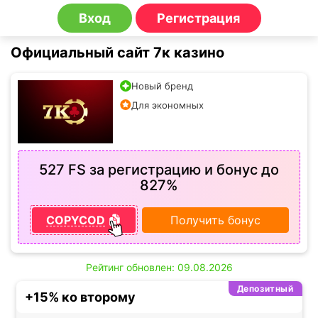
Вход
Регистрация
Официальный сайт 7к казино
Новый бренд
Для экономных
527 FS за регистрацию и бонус до
827%
COPYCOD
Получить бонус
Рейтинг обновлен: 09.08.2026
Депозитный
+15% ко второму