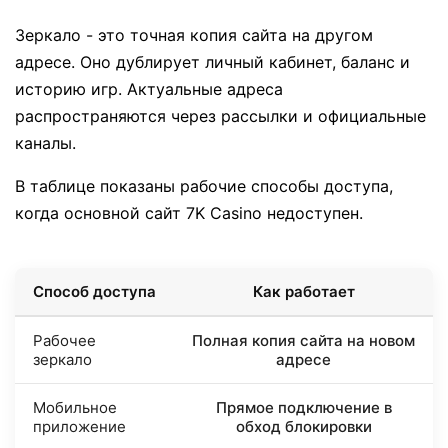
Зеркало - это точная копия сайта на другом
адресе. Оно дублирует личный кабинет, баланс и
историю игр. Актуальные адреса
распространяются через рассылки и официальные
каналы.
В таблице показаны рабочие способы доступа,
когда основной сайт 7K Casino недоступен.
Способ доступа
Как работает
Рабочее
Полная копия сайта на новом
зеркало
адресе
Мобильное
Прямое подключение в
приложение
обход блокировки