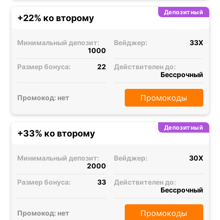
Депозитный
+22% ко второму
Минимальный депозит:
Вейджер:
33X
1000
Размер бонуса:
22
Действителен до:
Бессрочный
Промокоды
Промокод: нет
Депозитный
+33% ко второму
Минимальный депозит:
Вейджер:
30X
2000
Размер бонуса:
33
Действителен до:
Бессрочный
Промокоды
Промокод: нет