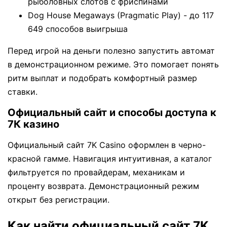
рыболовных слотов с фриспинами
Dog House Megaways (Pragmatic Play) - до 117
649 способов выигрыша
Перед игрой на деньги полезно запустить автомат
в демонстрационном режиме. Это помогает понять
ритм выплат и подобрать комфортный размер
ставки.
Официальный сайт и способы доступа к
7К казино
Официальный сайт 7K Casino оформлен в черно-
красной гамме. Навигация интуитивная, а каталог
фильтруется по провайдерам, механикам и
проценту возврата. Демонстрационный режим
открыт без регистрации.
Как найти официальный сайт 7K