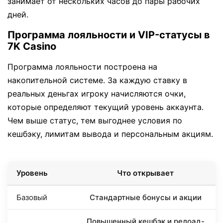
занимает от нескольких часов до пары рабочих
дней.
Программа лояльности и VIP-статусы в
7K Casino
Программа лояльности построена на
накопительной системе. За каждую ставку в
реальных деньгах игроку начисляются очки,
которые определяют текущий уровень аккаунта.
Чем выше статус, тем выгоднее условия по
кешбэку, лимитам вывода и персональным акциям.
Уровень
Что открывает
Базовый
Стандартные бонусы и акции
Повышенный кешбэк и релоад-