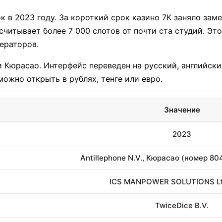
к в 2023 году. За короткий срок казино 7К заняло за
асчитывает более 7 000 слотов от почти ста студий. Эт
ераторов.
и Кюрасао. Интерфейс переведен на русский, английски
ожно открыть в рублях, тенге или евро.
Значение
2023
Antillephone N.V., Кюрасао (номер 8
ICS MANPOWER SOLUTIONS Lt
TwiceDice B.V.