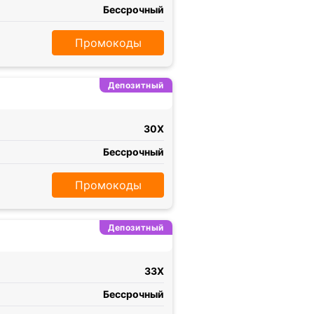
Бессрочный
Промокоды
Депозитный
30X
Бессрочный
Промокоды
Депозитный
33X
Бессрочный