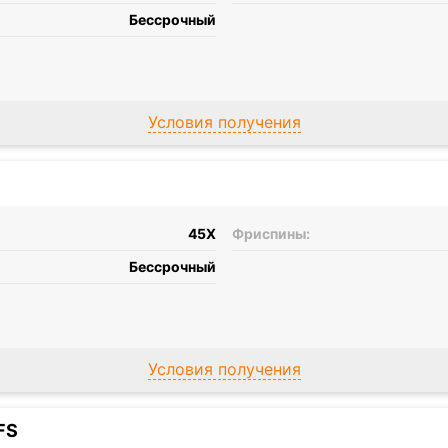
Бессрочный
Условия получения
45X
Фриспины:
Бессрочный
Условия получения
FS