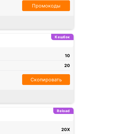
Промокоды
Кешбэк
10
20
Скопировать
Reload
20X