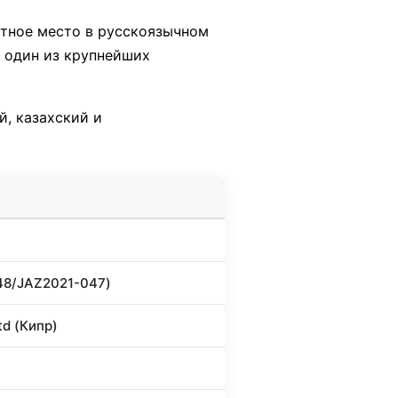
метное место в русскоязычном
о один из крупнейших
й, казахский и
048/JAZ2021-047)
d (Кипр)