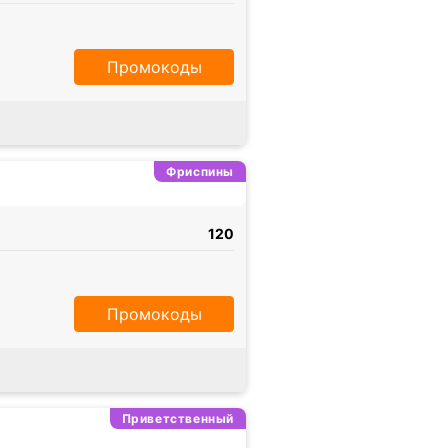
Промокоды
Фриспины
120
Промокоды
Приветственный