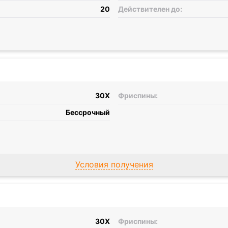
20
Действителен до:
30X
Фриспины:
Бессрочный
Условия получения
30X
Фриспины: