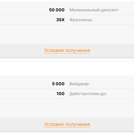
50 000
Минимальный депозит:
35X
Фриспины:
Условия получения
5 000
Вейджер:
100
Действителен до:
Условия получения