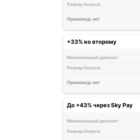
Размер бонуса:
Промокод: нет
+33% ко второму
Минимальный депозит:
Размер бонуса:
Промокод: нет
До +43% через Sky Pay
Минимальный депозит:
Размер бонуса: