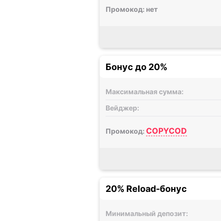
Промокод: нет
Бонус до 20%
Максимальная сумма:
Вейджер:
COPYCOD
Промокод:
20% Reload-бонус
Минимальный депозит: