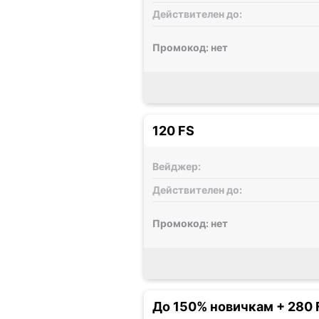
Действителен до:
Промокод: нет
120 FS
Вейджер:
Действителен до:
Промокод: нет
До 150% новичкам + 280 