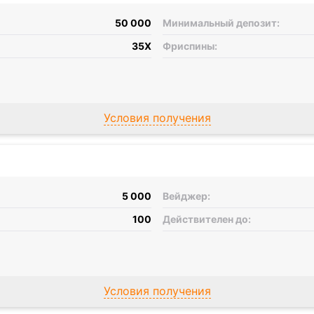
50 000
Минимальный депозит:
35X
Фриспины:
Условия получения
5 000
Вейджер:
100
Действителен до:
Условия получения