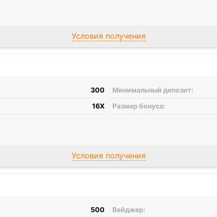
Условия получения
300
Минимальный депозит:
16X
Размер бонуса:
Условия получения
500
Вейджер: