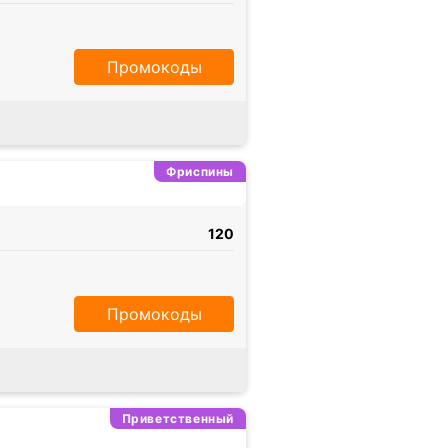
Промокоды
Фриспины
120
Промокоды
Приветственный