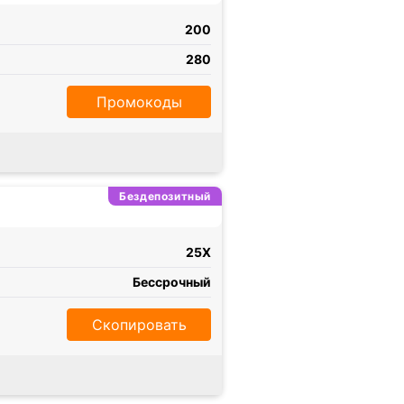
200
280
Промокоды
Бездепозитный
25X
Бессрочный
Скопировать