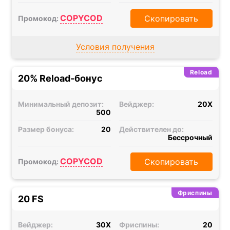
COPYCOD
Скопировать
Промокод:
Условия получения
Reload
20% Reload-бонус
Минимальный депозит:
Вейджер:
20X
500
Размер бонуса:
20
Действителен до:
Бессрочный
COPYCOD
Скопировать
Промокод:
Фриспины
20 FS
Вейджер:
30X
Фриспины:
20