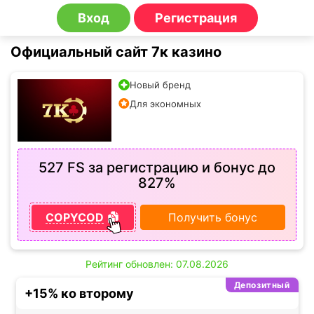
Вход
Регистрация
Официальный сайт 7к казино
Новый бренд
Для экономных
527 FS за регистрацию и бонус до
827%
COPYCOD
Получить бонус
Рейтинг обновлен: 07.08.2026
Депозитный
+15% ко второму