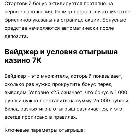
Стартовый бонус активируется поэтапно на
первые пополнения. Размер процента и количество
фриспинов указаны на странице акции. Бонусные
средства начисляются автоматически после
депозита.
Вейджер и условия отыгрыша
казино 7К
Вейджер - это множитель, который показывает,
сколько раз нужно прокрутить бонус перед
выводом. Условие x25 означает, что бонус в 1 000
рублей нужно проставить на сумму 25 000 рублей.
Вклад разных игр в отыгрыш различается, и это
всегда прописано в правилах.
Ключевые параметры отыгрыша: