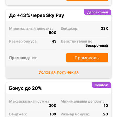
Депозитный
До +43% через Sky Pay
Минимальный депозит:
Вейджер:
33X
500
Размер бонуса:
43
Действителен до:
Бессрочный
Промокоды
Промокод: нет
Условия получения
Кешбэк
Бонус до 20%
Максимальная сумма:
Минимальный депозит:
300
10
Вейджер:
16X
Размер бонуса:
20