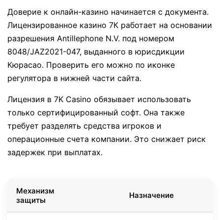
Доверие к онлайн-казино начинается с документа.
Лицензированное казино 7К работает на основании
разрешения Antillephone N.V. под номером
8048/JAZ2021-047, выданного в юрисдикции
Кюрасао. Проверить его можно по иконке
регулятора в нижней части сайта.
Лицензия в 7K Casino обязывает использовать
только сертифицированный софт. Она также
требует разделять средства игроков и
операционные счета компании. Это снижает риск
задержек при выплатах.
Механизм
Назначение
защиты