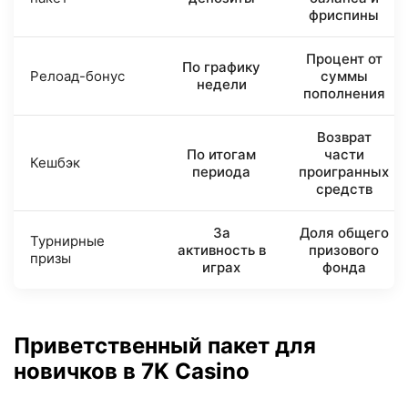
фриспины
Процент от
По графику
Релоад-бонус
суммы
недели
пополнения
Возврат
По итогам
части
Кешбэк
периода
проигранных
средств
За
Доля общего
Турнирные
активность в
призового
призы
играх
фонда
Приветственный пакет для
новичков в 7K Casino