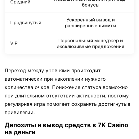
Средний
бонусы
Ускоренный вывод и
Продвинутый
расширенные лимиты
Персональный менеджер и
VIP
эксклюзивные предложения
Переход между уровнями происходит
автоматически при накоплении нужного
количества очков. Понижение статуса возможно
при длительном отсутствии активности, поэтому
регулярная игра помогает сохранять достигнутые
привилегии.
Депозиты и вывод средств в 7K Casino
на деньги