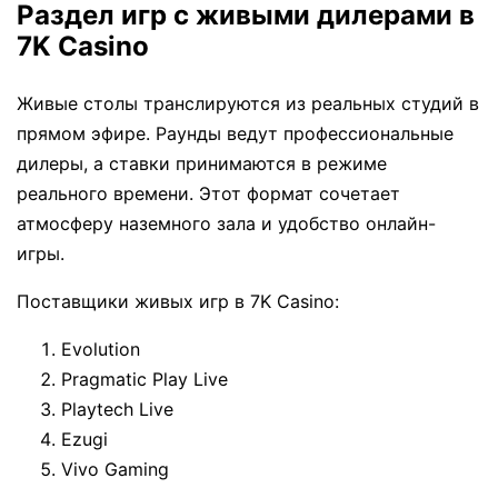
Раздел игр с живыми дилерами в
7K Casino
Живые столы транслируются из реальных студий в
прямом эфире. Раунды ведут профессиональные
дилеры, а ставки принимаются в режиме
реального времени. Этот формат сочетает
атмосферу наземного зала и удобство онлайн-
игры.
Поставщики живых игр в 7K Casino:
Evolution
Pragmatic Play Live
Playtech Live
Ezugi
Vivo Gaming