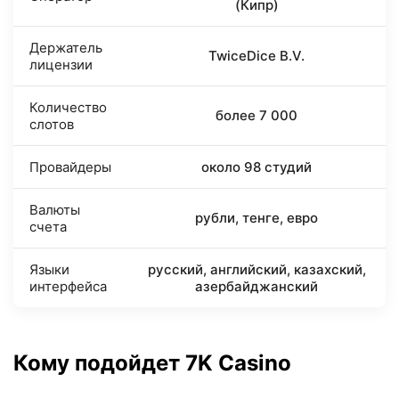
(Кипр)
Держатель
TwiceDice B.V.
лицензии
Количество
более 7 000
слотов
Провайдеры
около 98 студий
Валюты
рубли, тенге, евро
счета
Языки
русский, английский, казахский,
интерфейса
азербайджанский
Кому подойдет 7K Casino