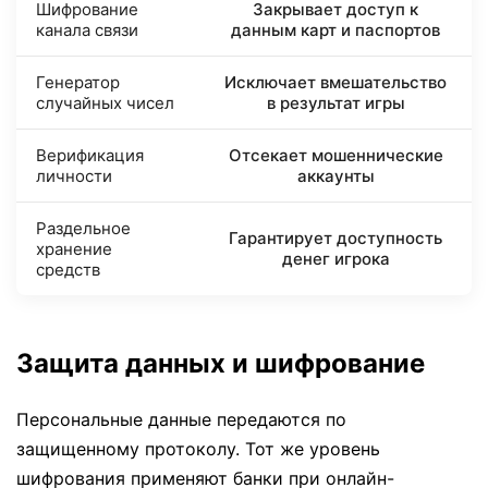
Шифрование
Закрывает доступ к
канала связи
данным карт и паспортов
Генератор
Исключает вмешательство
случайных чисел
в результат игры
Верификация
Отсекает мошеннические
личности
аккаунты
Раздельное
Гарантирует доступность
хранение
денег игрока
средств
Защита данных и шифрование
Персональные данные передаются по
защищенному протоколу. Тот же уровень
шифрования применяют банки при онлайн-