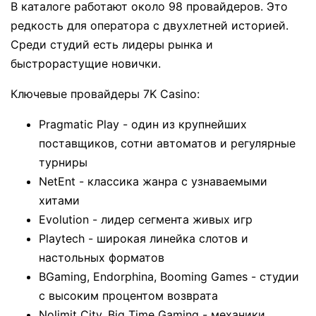
В каталоге работают около 98 провайдеров. Это
редкость для оператора с двухлетней историей.
Среди студий есть лидеры рынка и
быстрорастущие новички.
Ключевые провайдеры 7K Casino:
Pragmatic Play - один из крупнейших
поставщиков, сотни автоматов и регулярные
турниры
NetEnt - классика жанра с узнаваемыми
хитами
Evolution - лидер сегмента живых игр
Playtech - широкая линейка слотов и
настольных форматов
BGaming, Endorphina, Booming Games - студии
с высоким процентом возврата
Nolimit City, Big Time Gaming - механики