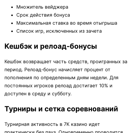
Множитель вейджера
Срок действия бонуса
Максимальная ставка во время отыгрыша
Список игр, исключенных из зачета
Кешбэк и релоад-бонусы
Кешбэк возвращает часть средств, проигранных за
период. Релоад-бонус начисляет процент от
пополнения по определенным дням недели. Для
постоянных игроков релоад достигает 10% и
доступен в среду и субботу.
Турниры и сетка соревнований
Турнирная активность в 7К казино идет
практически без пауз. Одновременно проводится