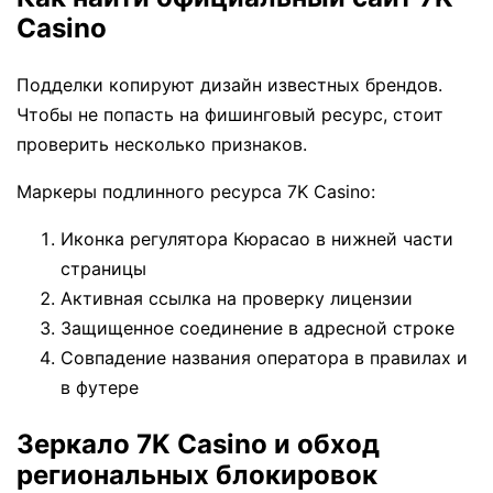
Casino
Подделки копируют дизайн известных брендов.
Чтобы не попасть на фишинговый ресурс, стоит
проверить несколько признаков.
Маркеры подлинного ресурса 7K Casino:
Иконка регулятора Кюрасао в нижней части
страницы
Активная ссылка на проверку лицензии
Защищенное соединение в адресной строке
Совпадение названия оператора в правилах и
в футере
Зеркало 7K Casino и обход
региональных блокировок