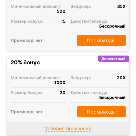
Минимальный депозит:
Вейджер:
35X
500
Размер бонуса:
15
Действителен до:
Бессрочный
Промокоды
Промокод: нет
Депозитный
20% бонус
Минимальный депозит:
Вейджер:
20X
1000
Размер бонуса:
20
Действителен до:
Бессрочный
Промокоды
Промокод: нет
Условия получения