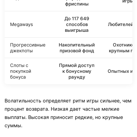
игры
фриспины
До 117 649
Megaways
способов
Любителей 
выигрыша
Прогрессивные
Накопительный
Охотников
джекпоты
призовой фонд
крупным пр
Слоты с
Прямой доступ
покупкой
к бонусному
Опытных иг
бонуса
раунду
Волатильность определяет ритм игры сильнее, чем
процент возврата. Низкая дает частые мелкие
выплаты. Высокая приносит редкие, но крупные
суммы.