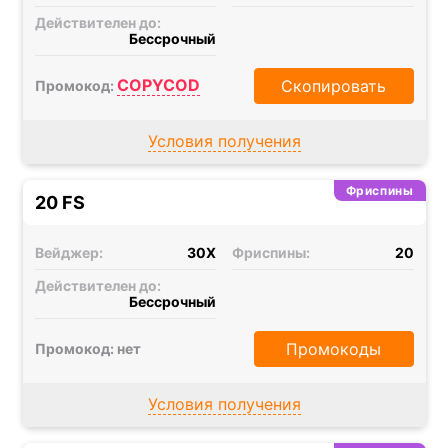
Действителен до:
Бессрочный
COPYCOD
Скопировать
Промокод:
Условия получения
Фриспины
20 FS
Вейджер:
30X
Фриспины:
20
Действителен до:
Бессрочный
Промокоды
Промокод: нет
Условия получения