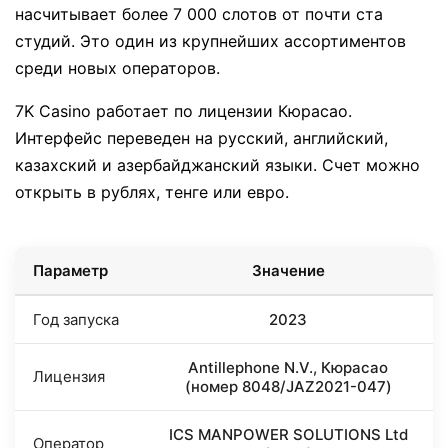
насчитывает более 7 000 слотов от почти ста
студий. Это один из крупнейших ассортиментов
среди новых операторов.
7K Casino работает по лицензии Кюрасао.
Интерфейс переведен на русский, английский,
казахский и азербайджанский языки. Счет можно
открыть в рублях, тенге или евро.
Параметр
Значение
Год запуска
2023
Antillephone N.V., Кюрасао
Лицензия
(номер 8048/JAZ2021-047)
ICS MANPOWER SOLUTIONS Ltd
Оператор