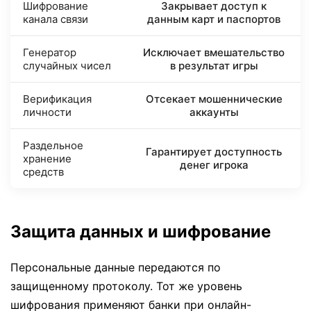
Шифрование
Закрывает доступ к
канала связи
данным карт и паспортов
Генератор
Исключает вмешательство
случайных чисел
в результат игры
Верификация
Отсекает мошеннические
личности
аккаунты
Раздельное
Гарантирует доступность
хранение
денег игрока
средств
Защита данных и шифрование
Персональные данные передаются по
защищенному протоколу. Тот же уровень
шифрования применяют банки при онлайн-