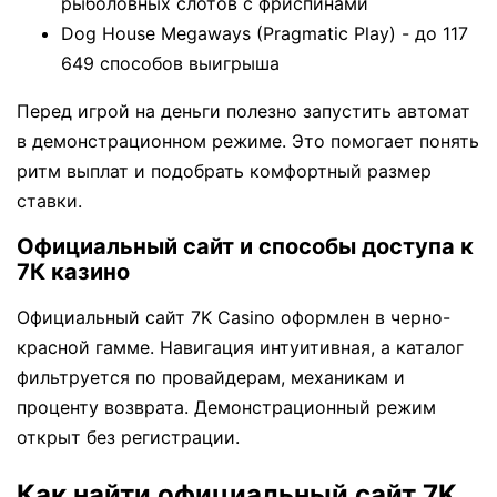
рыболовных слотов с фриспинами
Dog House Megaways (Pragmatic Play) - до 117
649 способов выигрыша
Перед игрой на деньги полезно запустить автомат
в демонстрационном режиме. Это помогает понять
ритм выплат и подобрать комфортный размер
ставки.
Официальный сайт и способы доступа к
7К казино
Официальный сайт 7K Casino оформлен в черно-
красной гамме. Навигация интуитивная, а каталог
фильтруется по провайдерам, механикам и
проценту возврата. Демонстрационный режим
открыт без регистрации.
Как найти официальный сайт 7K