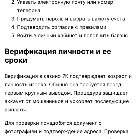
Указать электронную почту или номер
телефона
Придумать пароль и выбрать валюту счета
Подтвердить согласие с правилами
Войти в личный кабинет и пополнить баланс
Верификация личности и ее
сроки
Верификация в казино 7К подтверждает возраст и
личность игрока. Обычно она требуется перед
первым крупным выводом. Процедура защищает
аккаунт от мошенников и ускоряет последующие
выплаты.
Для проверки понадобятся документ с
фотографией и подтверждение адреса. Проверка