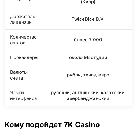
(Кипр)
Держатель
TwiceDice B.V.
лицензии
Количество
более 7 000
слотов
Провайдеры
около 98 студий
Валюты
рубли, тенге, евро
счета
Языки
русский, английский, казахский,
интерфейса
азербайджанский
Кому подойдет 7K Casino