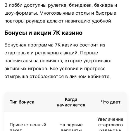
В лобби доступны рулетка, блэкджек, баккара и
шоу-форматы. Многоязычные столы и быстрые
повторы раундов делают навигацию удобной
Бонусы и акции 7К казино
Бонусная программа 7К казино состоит из
стартовых и регулярных акций. Первые
рассчитаны на новичков, вторые удерживают
активных игроков. Все условия и прогресс
отыгрыша отображаются в личном кабинете.
Когда
Тип бонуса
Что дает
начисляется
Увеличение
Приветственный
На первые
стартового
пакет
депозиты
баланса и