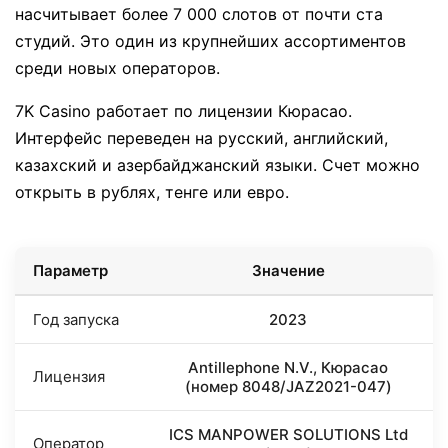
насчитывает более 7 000 слотов от почти ста
студий. Это один из крупнейших ассортиментов
среди новых операторов.
7K Casino работает по лицензии Кюрасао.
Интерфейс переведен на русский, английский,
казахский и азербайджанский языки. Счет можно
открыть в рублях, тенге или евро.
Параметр
Значение
Год запуска
2023
Antillephone N.V., Кюрасао
Лицензия
(номер 8048/JAZ2021-047)
ICS MANPOWER SOLUTIONS Ltd
Оператор