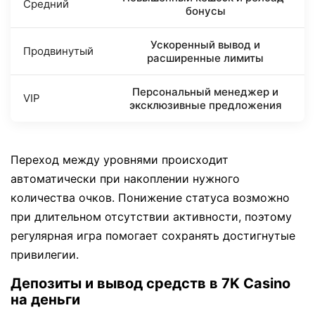
Средний
бонусы
Ускоренный вывод и
Продвинутый
расширенные лимиты
Персональный менеджер и
VIP
эксклюзивные предложения
Переход между уровнями происходит
автоматически при накоплении нужного
количества очков. Понижение статуса возможно
при длительном отсутствии активности, поэтому
регулярная игра помогает сохранять достигнутые
привилегии.
Депозиты и вывод средств в 7K Casino
на деньги