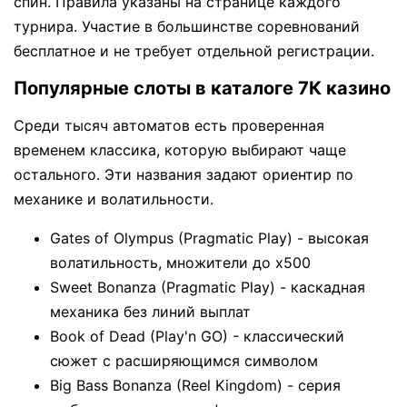
спин. Правила указаны на странице каждого
турнира. Участие в большинстве соревнований
бесплатное и не требует отдельной регистрации.
Популярные слоты в каталоге 7К казино
Среди тысяч автоматов есть проверенная
временем классика, которую выбирают чаще
остального. Эти названия задают ориентир по
механике и волатильности.
Gates of Olympus (Pragmatic Play) - высокая
волатильность, множители до x500
Sweet Bonanza (Pragmatic Play) - каскадная
механика без линий выплат
Book of Dead (Play'n GO) - классический
сюжет с расширяющимся символом
Big Bass Bonanza (Reel Kingdom) - серия