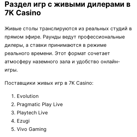
Раздел игр с живыми дилерами в
7K Casino
Живые столы транслируются из реальных студий в
прямом эфире. Раунды ведут профессиональные
дилеры, а ставки принимаются в режиме
реального времени. Этот формат сочетает
атмосферу наземного зала и удобство онлайн-
игры.
Поставщики живых игр в 7K Casino:
Evolution
Pragmatic Play Live
Playtech Live
Ezugi
Vivo Gaming