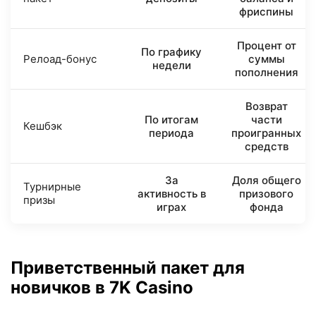
фриспины
Процент от
По графику
Релоад-бонус
суммы
недели
пополнения
Возврат
По итогам
части
Кешбэк
периода
проигранных
средств
За
Доля общего
Турнирные
активность в
призового
призы
играх
фонда
Приветственный пакет для
новичков в 7K Casino