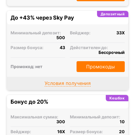
Депозитный
До +43% через Sky Pay
Минимальный депозит:
Вейджер:
33X
500
Размер бонуса:
43
Действителен до:
Бессрочный
Промокоды
Промокод: нет
Условия получения
Кешбэк
Бонус до 20%
Максимальная сумма:
Минимальный депозит:
300
10
Вейджер:
16X
Размер бонуса:
20