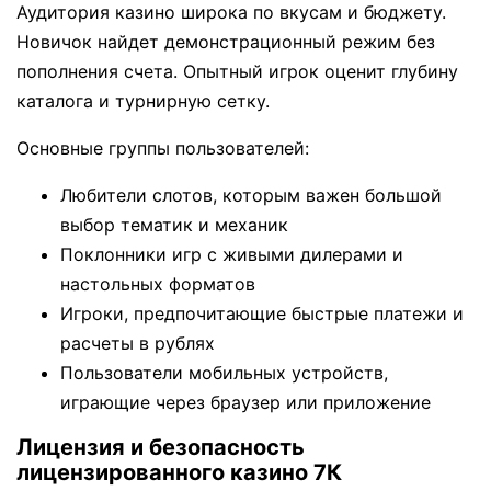
Аудитория казино широка по вкусам и бюджету.
Новичок найдет демонстрационный режим без
пополнения счета. Опытный игрок оценит глубину
каталога и турнирную сетку.
Основные группы пользователей:
Любители слотов, которым важен большой
выбор тематик и механик
Поклонники игр с живыми дилерами и
настольных форматов
Игроки, предпочитающие быстрые платежи и
расчеты в рублях
Пользователи мобильных устройств,
играющие через браузер или приложение
Лицензия и безопасность
лицензированного казино 7К