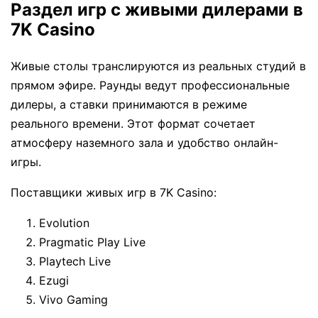
Раздел игр с живыми дилерами в
7K Casino
Живые столы транслируются из реальных студий в
прямом эфире. Раунды ведут профессиональные
дилеры, а ставки принимаются в режиме
реального времени. Этот формат сочетает
атмосферу наземного зала и удобство онлайн-
игры.
Поставщики живых игр в 7K Casino:
Evolution
Pragmatic Play Live
Playtech Live
Ezugi
Vivo Gaming