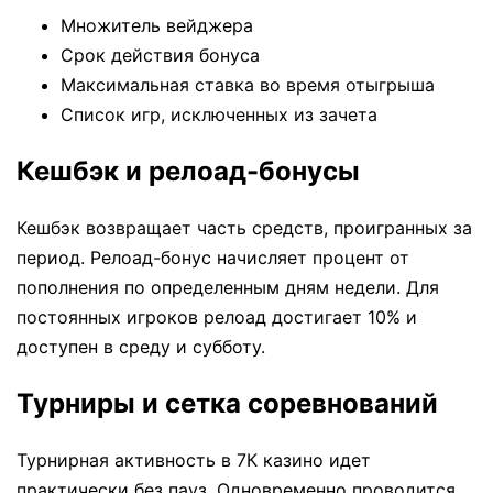
Множитель вейджера
Срок действия бонуса
Максимальная ставка во время отыгрыша
Список игр, исключенных из зачета
Кешбэк и релоад-бонусы
Кешбэк возвращает часть средств, проигранных за
период. Релоад-бонус начисляет процент от
пополнения по определенным дням недели. Для
постоянных игроков релоад достигает 10% и
доступен в среду и субботу.
Турниры и сетка соревнований
Турнирная активность в 7К казино идет
практически без пауз. Одновременно проводится