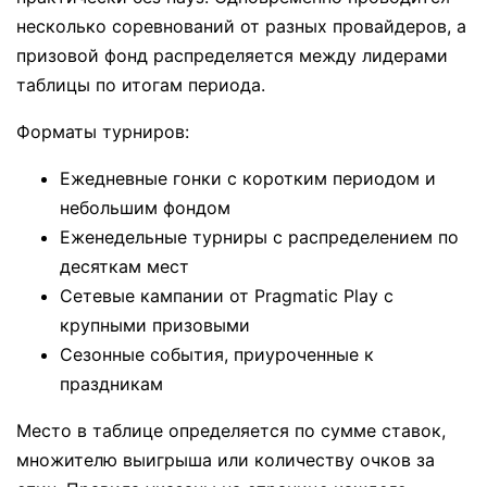
несколько соревнований от разных провайдеров, а
призовой фонд распределяется между лидерами
таблицы по итогам периода.
Форматы турниров:
Ежедневные гонки с коротким периодом и
небольшим фондом
Еженедельные турниры с распределением по
десяткам мест
Сетевые кампании от Pragmatic Play с
крупными призовыми
Сезонные события, приуроченные к
праздникам
Место в таблице определяется по сумме ставок,
множителю выигрыша или количеству очков за