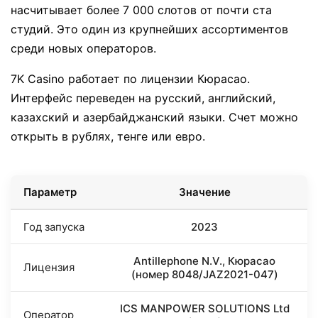
насчитывает более 7 000 слотов от почти ста
студий. Это один из крупнейших ассортиментов
среди новых операторов.
7K Casino работает по лицензии Кюрасао.
Интерфейс переведен на русский, английский,
казахский и азербайджанский языки. Счет можно
открыть в рублях, тенге или евро.
Параметр
Значение
Год запуска
2023
Antillephone N.V., Кюрасао
Лицензия
(номер 8048/JAZ2021-047)
ICS MANPOWER SOLUTIONS Ltd
Оператор