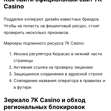
Casino
Подделки копируют дизайн известных брендов.
Чтобы не попасть на фишинговый ресурс, стоит
проверить несколько признаков.
Маркеры подлинного ресурса 7K Casino:
Иконка регулятора Кюрасао в нижней части
страницы
Активная ссылка на проверку лицензии
Защищенное соединение в адресной строке
Совпадение названия оператора в правилах и
в футере
Зеркало 7K Casino и обход
региональных блокировок