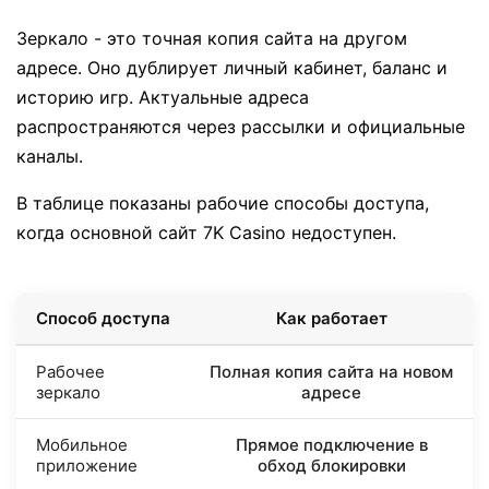
Зеркало - это точная копия сайта на другом
адресе. Оно дублирует личный кабинет, баланс и
историю игр. Актуальные адреса
распространяются через рассылки и официальные
каналы.
В таблице показаны рабочие способы доступа,
когда основной сайт 7K Casino недоступен.
Способ доступа
Как работает
Рабочее
Полная копия сайта на новом
зеркало
адресе
Мобильное
Прямое подключение в
приложение
обход блокировки