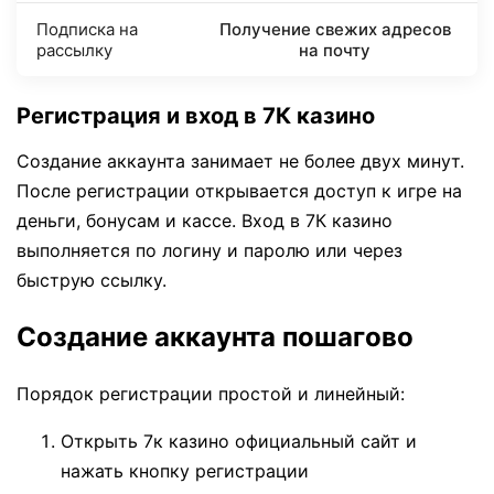
Подписка на
Получение свежих адресов
рассылку
на почту
Регистрация и вход в 7К казино
Создание аккаунта занимает не более двух минут.
После регистрации открывается доступ к игре на
деньги, бонусам и кассе. Вход в 7К казино
выполняется по логину и паролю или через
быструю ссылку.
Создание аккаунта пошагово
Порядок регистрации простой и линейный:
Открыть 7к казино официальный сайт и
нажать кнопку регистрации