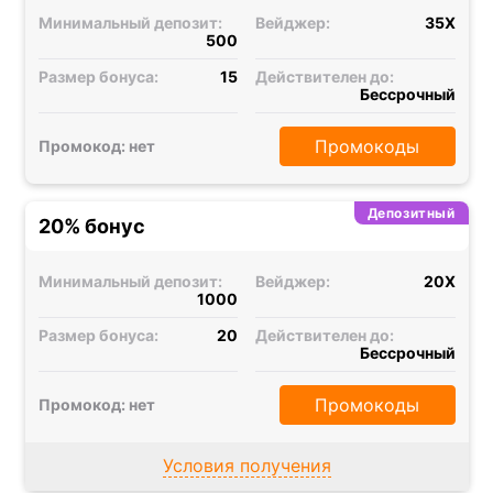
Минимальный депозит:
Вейджер:
35X
500
Размер бонуса:
15
Действителен до:
Бессрочный
Промокоды
Промокод: нет
Депозитный
20% бонус
Минимальный депозит:
Вейджер:
20X
1000
Размер бонуса:
20
Действителен до:
Бессрочный
Промокоды
Промокод: нет
Условия получения