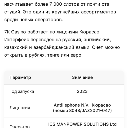
насчитывает более 7 000 слотов от почти ста
студий. Это один из крупнейших ассортиментов
среди новых операторов.
7K Casino работает по лицензии Кюрасао.
Интерфейс переведен на русский, английский,
казахский и азербайджанский языки. Счет можно
открыть в рублях, тенге или евро.
Параметр
Значение
Год запуска
2023
Antillephone N.V., Кюрасао
Лицензия
(номер 8048/JAZ2021-047)
ICS MANPOWER SOLUTIONS Ltd
Оператор