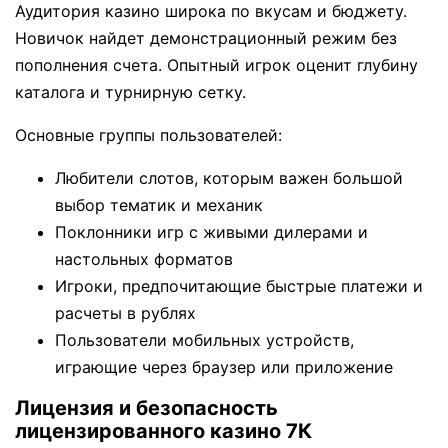
Аудитория казино широка по вкусам и бюджету.
Новичок найдет демонстрационный режим без
пополнения счета. Опытный игрок оценит глубину
каталога и турнирную сетку.
Основные группы пользователей:
Любители слотов, которым важен большой
выбор тематик и механик
Поклонники игр с живыми дилерами и
настольных форматов
Игроки, предпочитающие быстрые платежи и
расчеты в рублях
Пользователи мобильных устройств,
играющие через браузер или приложение
Лицензия и безопасность
лицензированного казино 7К