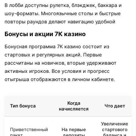
В лобби доступны рулетка, блэкджек, баккара и
шоу-форматы. Многоязычные столы и быстрые
повторы раундов делают навигацию удобной
Бонусы и акции 7К казино
Бонусная программа 7К казино состоит из
стартовых и регулярных акций. Первые
рассчитаны на новичков, вторые удерживают
активных игроков. Все условия и прогресс
отыгрыша отображаются в личном кабинете.
Когда
Тип бонуса
Что дает
начисляется
Увеличение
Приветственный
На первые
стартового
пакет
депозиты
баланса и