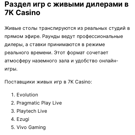
Раздел игр с живыми дилерами в
7K Casino
Живые столы транслируются из реальных студий в
прямом эфире. Раунды ведут профессиональные
дилеры, а ставки принимаются в режиме
реального времени. Этот формат сочетает
атмосферу наземного зала и удобство онлайн-
игры.
Поставщики живых игр в 7K Casino:
Evolution
Pragmatic Play Live
Playtech Live
Ezugi
Vivo Gaming