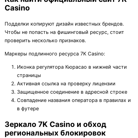
Casino
Подделки копируют дизайн известных брендов.
Чтобы не попасть на фишинговый ресурс, стоит
проверить несколько признаков.
Маркеры подлинного ресурса 7K Casino:
Иконка регулятора Кюрасао в нижней части
страницы
Активная ссылка на проверку лицензии
Защищенное соединение в адресной строке
Совпадение названия оператора в правилах и
в футере
Зеркало 7K Casino и обход
региональных блокировок