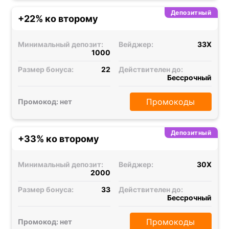
Депозитный
+22% ко второму
Минимальный депозит:
Вейджер:
33X
1000
Размер бонуса:
22
Действителен до:
Бессрочный
Промокоды
Промокод: нет
Депозитный
+33% ко второму
Минимальный депозит:
Вейджер:
30X
2000
Размер бонуса:
33
Действителен до:
Бессрочный
Промокоды
Промокод: нет