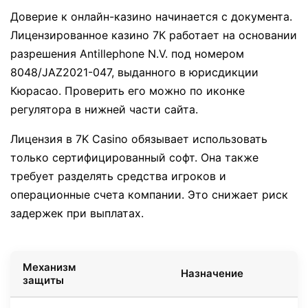
Доверие к онлайн-казино начинается с документа.
Лицензированное казино 7К работает на основании
разрешения Antillephone N.V. под номером
8048/JAZ2021-047, выданного в юрисдикции
Кюрасао. Проверить его можно по иконке
регулятора в нижней части сайта.
Лицензия в 7K Casino обязывает использовать
только сертифицированный софт. Она также
требует разделять средства игроков и
операционные счета компании. Это снижает риск
задержек при выплатах.
Механизм
Назначение
защиты