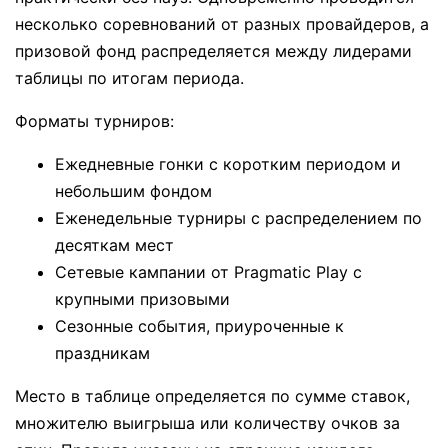
несколько соревнований от разных провайдеров, а
призовой фонд распределяется между лидерами
таблицы по итогам периода.
Форматы турниров:
Ежедневные гонки с коротким периодом и
небольшим фондом
Еженедельные турниры с распределением по
десяткам мест
Сетевые кампании от Pragmatic Play с
крупными призовыми
Сезонные события, приуроченные к
праздникам
Место в таблице определяется по сумме ставок,
множителю выигрыша или количеству очков за