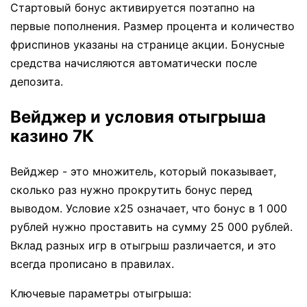
Стартовый бонус активируется поэтапно на
первые пополнения. Размер процента и количество
фриспинов указаны на странице акции. Бонусные
средства начисляются автоматически после
депозита.
Вейджер и условия отыгрыша
казино 7К
Вейджер - это множитель, который показывает,
сколько раз нужно прокрутить бонус перед
выводом. Условие x25 означает, что бонус в 1 000
рублей нужно проставить на сумму 25 000 рублей.
Вклад разных игр в отыгрыш различается, и это
всегда прописано в правилах.
Ключевые параметры отыгрыша: