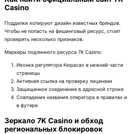
Casino
Подделки копируют дизайн известных брендов.
Чтобы не попасть на фишинговый ресурс, стоит
проверить несколько признаков.
Маркеры подлинного ресурса 7K Casino:
Иконка регулятора Кюрасао в нижней части
страницы
Активная ссылка на проверку лицензии
Защищенное соединение в адресной строке
Совпадение названия оператора в правилах и
в футере
Зеркало 7K Casino и обход
региональных блокировок