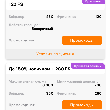
Фриспины
120 FS
Вейджер:
45X
Фриспины:
120
Действителен до:
Бессрочный
Промокоды
Промокод: нет
Условия получения
Приветственный
До 150% новичкам + 280 FS
Максимальная сумма:
Минимальный депозит:
50 000
200
Вейджер:
35X
Фриспины:
280
Промокоды
Промокод: нет