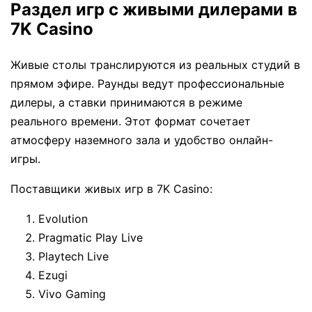
Раздел игр с живыми дилерами в
7K Casino
Живые столы транслируются из реальных студий в
прямом эфире. Раунды ведут профессиональные
дилеры, а ставки принимаются в режиме
реального времени. Этот формат сочетает
атмосферу наземного зала и удобство онлайн-
игры.
Поставщики живых игр в 7K Casino:
Evolution
Pragmatic Play Live
Playtech Live
Ezugi
Vivo Gaming