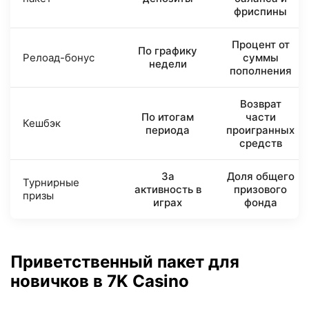
фриспины
Процент от
По графику
Релоад-бонус
суммы
недели
пополнения
Возврат
По итогам
части
Кешбэк
периода
проигранных
средств
За
Доля общего
Турнирные
активность в
призового
призы
играх
фонда
Приветственный пакет для
новичков в 7K Casino