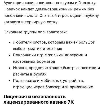
Аудитория казино широка по вкусам и бюджету.
Новичок найдет демонстрационный режим без
пополнения счета. Опытный игрок оценит глубину
каталога и турнирную сетку.
Основные группы пользователей:
Любители слотов, которым важен большой
выбор тематик и механик
Поклонники игр с живыми дилерами и
настольных форматов
Игроки, предпочитающие быстрые платежи и
расчеты в рублях
Пользователи мобильных устройств,
играющие через браузер или приложение
Лицензия и безопасность
лицензированного казино 7К