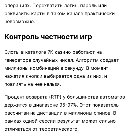
операциях. Перехватить логин, пароль или
реквизиты карты в таком канале практически
невозможно.
Контроль честности игр
Слоты в каталоге 7К казино работают на
генераторе случайных чисел. Алгоритм создает
миллионы комбинаций в секунду. В момент
нажатия кнопки выбирается одна из них, и
повлиять на нее нельзя.
Процент возврата (RTP) у большинства автоматов
держится в диапазоне 95-97%. Этот показатель
рассчитан на дистанции в миллионы спинов. В
рамках одной сессии результат может сильно
отличаться от теоретического.