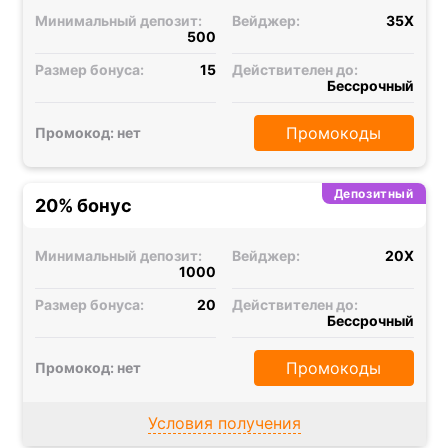
Минимальный депозит:
Вейджер:
35X
500
Размер бонуса:
15
Действителен до:
Бессрочный
Промокоды
Промокод: нет
Депозитный
20% бонус
Минимальный депозит:
Вейджер:
20X
1000
Размер бонуса:
20
Действителен до:
Бессрочный
Промокоды
Промокод: нет
Условия получения