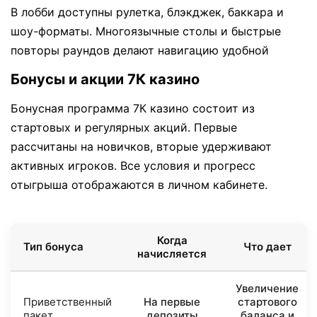
В лобби доступны рулетка, блэкджек, баккара и
шоу-форматы. Многоязычные столы и быстрые
повторы раундов делают навигацию удобной
Бонусы и акции 7К казино
Бонусная программа 7К казино состоит из
стартовых и регулярных акций. Первые
рассчитаны на новичков, вторые удерживают
активных игроков. Все условия и прогресс
отыгрыша отображаются в личном кабинете.
Когда
Тип бонуса
Что дает
начисляется
Увеличение
Приветственный
На первые
стартового
пакет
депозиты
баланса и