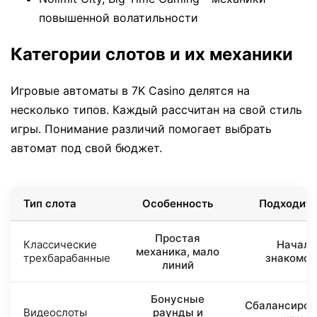
повышенной волатильности
Категории слотов и их механики
Игровые автоматы в 7K Casino делятся на
несколько типов. Каждый рассчитан на свой стиль
игры. Понимание различий помогает выбрать
автомат под свой бюджет.
Тип слота
Особенность
Подходит 
Простая
Классические
Начала
механика, мало
трехбарабанные
знакомст
линий
Бонусные
Сбалансиров
Видеослоты
раунды и