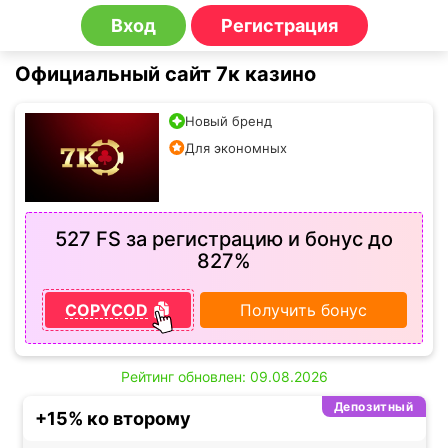
Вход
Регистрация
Официальный сайт 7к казино
Новый бренд
Для экономных
527 FS за регистрацию и бонус до
827%
COPYCOD
Получить бонус
Рейтинг обновлен: 09.08.2026
Депозитный
+15% ко второму