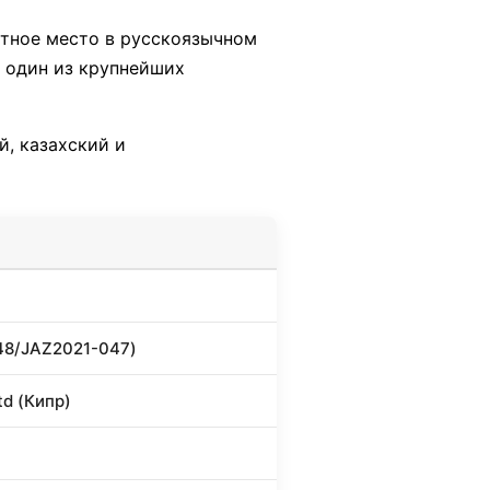
метное место в русскоязычном
о один из крупнейших
й, казахский и
048/JAZ2021-047)
d (Кипр)