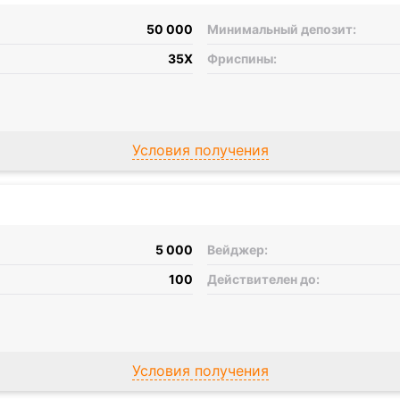
50 000
Минимальный депозит:
35X
Фриспины:
Условия получения
5 000
Вейджер:
100
Действителен до:
Условия получения