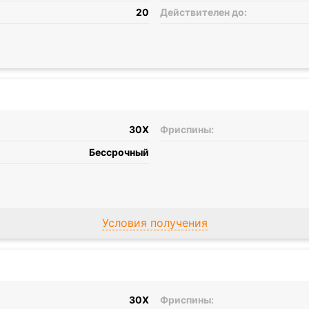
20
Действителен до:
30X
Фриспины:
Бессрочный
Условия получения
30X
Фриспины: