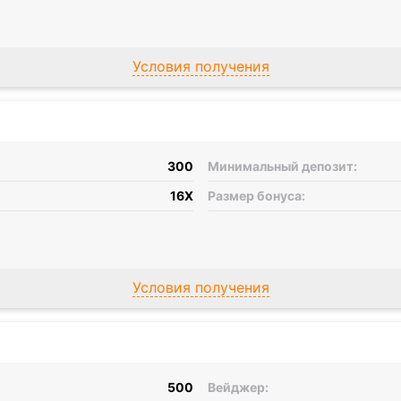
Условия получения
300
Минимальный депозит:
16X
Размер бонуса:
Условия получения
500
Вейджер: