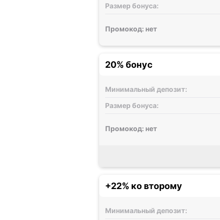
Размер бонуса:
Промокод: нет
20% бонус
Минимальный депозит:
Размер бонуса:
Промокод: нет
+22% ко второму
Минимальный депозит: