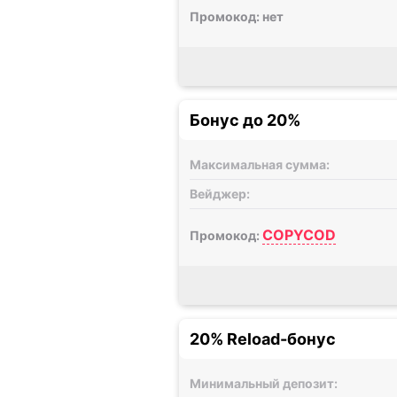
Промокод: нет
Бонус до 20%
Максимальная сумма:
Вейджер:
COPYCOD
Промокод:
20% Reload-бонус
Минимальный депозит: